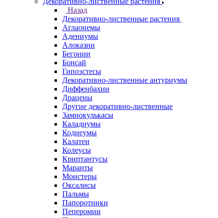
Декоративно-лиственные растения
Назад
Декоративно-лиственные растения
Аглаонемы
Адениумы
Алоказии
Бегонии
Бонсай
Гипоэстесы
Декоративно-лиственные антуриумы
Диффенбахии
Драцены
Другие декоративно-лиственные
Замиокулькасы
Каладиумы
Кодиеумы
Калатеи
Колеусы
Криптантусы
Маранты
Монстеры
Оксалисы
Пальмы
Папоротники
Пеперомии