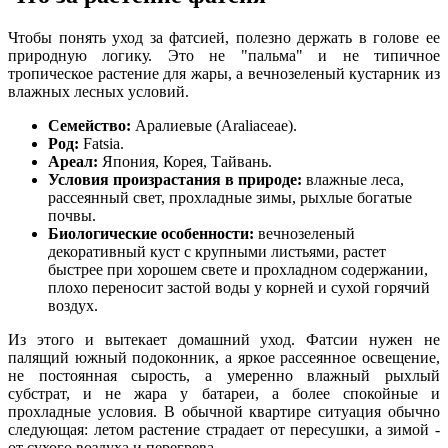
Чтобы понять уход за фатсией, полезно держать в голове ее
природную логику. Это не "пальма" и не типичное
тропическое растение для жары, а вечнозеленый кустарник из
влажных лесных условий.
Семейство:
Аралиевые (Araliaceae).
Род:
Fatsia.
Ареал:
Япония, Корея, Тайвань.
Условия произрастания в природе:
влажные леса,
рассеянный свет, прохладные зимы, рыхлые богатые
почвы.
Биологические особенности:
вечнозеленый
декоративный куст с крупными листьями, растет
быстрее при хорошем свете и прохладном содержании,
плохо переносит застой воды у корней и сухой горячий
воздух.
Из этого и вытекает домашний уход. Фатсии нужен не
палящий южный подоконник, а яркое рассеянное освещение,
не постоянная сырость, а умеренно влажный рыхлый
субстрат, и не жара у батареи, а более спокойные и
прохладные условия. В обычной квартире ситуация обычно
следующая: летом растение страдает от пересушки, а зимой -
от сухого воздуха и перегрева.