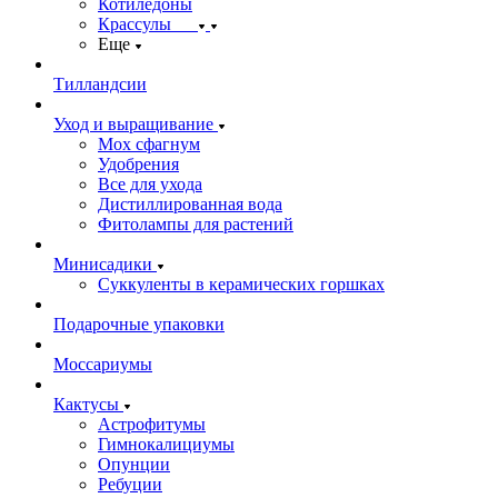
Котиледоны
Крассулы
Еще
Тилландсии
Уход и выращивание
Мох сфагнум
Удобрения
Все для ухода
Дистиллированная вода
Фитолампы для растений
Минисадики
Суккуленты в керамических горшках
Подарочные упаковки
Моссариумы
Кактусы
Астрофитумы
Гимнокалициумы
Опунции
Ребуции