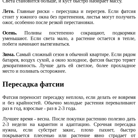
Света становится больше, и куст быстро набирает массу.
Лето.
Главные риски - пересушка и перегрев. Если фатсия
стоит у южного окна без притенения, листья могут получить
ожог, особенно после резкой перестановки.
Осень.
Поливы постепенно сокращают, подкормки
уменьшают. Если света мало, а растение остается в тепле,
побеги начинают вытягиваться.
Зима.
Самый сложный сезон в обычной квартире. Если рядом
батарея, воздух сухой, а окно холодное, фатсия быстро теряет
декоративность. Лучше дать ей светлое, более прохладное
место и поливать осторожнее.
Пересадка фатсии
Фатсия переносит пересадку неплохо, если делать ее вовремя
и без крайностей. Обычно молодые растения переваливают
раз в год, взрослые - раз в 2-3 года.
Лучшее время - весна. После покупки растению полезно дать
2-3 недели на карантин и адаптацию. Срочная пересадка
нужна, если субстрат закис, плохо пахнет, быстро
покрывается плесенью или растение явно страдает от