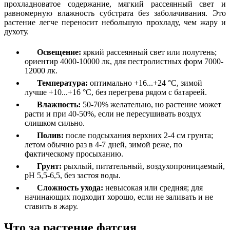
прохладноватое содержание, мягкий рассеянный свет и
равномерную влажность субстрата без заболачивания. Это
растение легче переносит небольшую прохладу, чем жару и
духоту.
Освещение:
яркий рассеянный свет или полутень;
ориентир 4000-10000 лк, для пестролистных форм 7000-
12000 лк.
Температура:
оптимально +16...+24 °C, зимой
лучше +10...+16 °C, без перегрева рядом с батареей.
Влажность:
50-70% желательно, но растение может
расти и при 40-50%, если не пересушивать воздух
слишком сильно.
Полив:
после подсыхания верхних 2-4 см грунта;
летом обычно раз в 4-7 дней, зимой реже, по
фактическому просыханию.
Грунт:
рыхлый, питательный, воздухопроницаемый,
pH 5,5-6,5, без застоя воды.
Сложность ухода:
невысокая или средняя; для
начинающих подходит хорошо, если не заливать и не
ставить в жару.
Что за растение фатсия