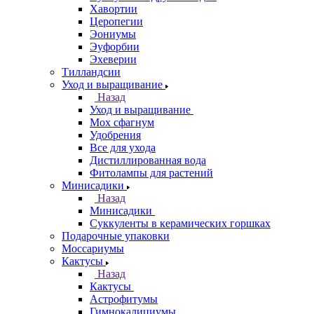
Хавортии
Церопегии
Эониумы
Эуфорбии
Эхеверии
Тилландсии
Уход и выращивание
Назад
Уход и выращивание
Мох сфагнум
Удобрения
Все для ухода
Дистиллированная вода
Фитолампы для растений
Минисадики
Назад
Минисадики
Суккуленты в керамических горшках
Подарочные упаковки
Моссариумы
Кактусы
Назад
Кактусы
Астрофитумы
Гимнокалициумы