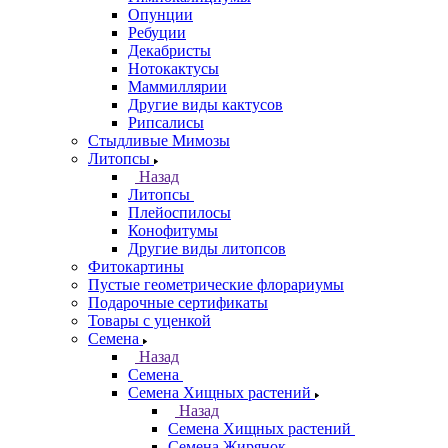
Опунции
Ребуции
Декабристы
Нотокактусы
Маммиллярии
Другие виды кактусов
Рипсалисы
Стыдливые Мимозы
Литопсы
Назад
Литопсы
Плейоспилосы
Конофитумы
Другие виды литопсов
Фитокартины
Пустые геометрические флорариумы
Подарочные сертификаты
Товары с уценкой
Семена
Назад
Семена
Семена Хищных растений
Назад
Семена Хищных растений
Семена Жирянок