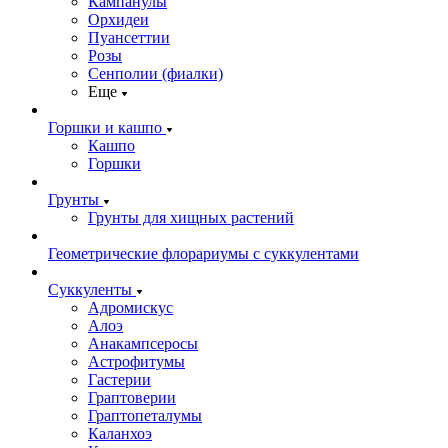
Кампанулы
Орхидеи
Пуансеттии
Розы
Сенполии (фиалки)
Еще
Горшки и кашпо
Кашпо
Горшки
Грунты
Грунты для хищных растений
Геометрические флорариумы с суккулентами
Суккуленты
Адромискус
Алоэ
Анакампсеросы
Астрофитумы
Гастерии
Граптоверии
Граптопеталумы
Каланхоэ