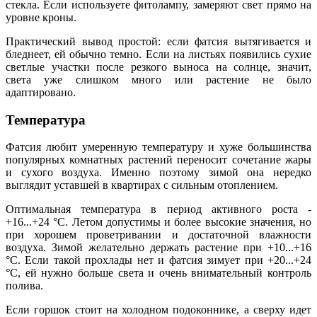
стекла. Если используете фитолампу, замеряют свет прямо на
уровне кроны.
Практический вывод простой: если фатсия вытягивается и
бледнеет, ей обычно темно. Если на листьях появились сухие
светлые участки после резкого выноса на солнце, значит,
света уже слишком много или растение не было
адаптировано.
Температура
Фатсия любит умеренную температуру и хуже большинства
популярных комнатных растений переносит сочетание жары
и сухого воздуха. Именно поэтому зимой она нередко
выглядит уставшей в квартирах с сильным отоплением.
Оптимальная температура в период активного роста -
+16...+24 °C. Летом допустимы и более высокие значения, но
при хорошем проветривании и достаточной влажности
воздуха. Зимой желательно держать растение при +10...+16
°C. Если такой прохлады нет и фатсия зимует при +20...+24
°C, ей нужно больше света и очень внимательный контроль
полива.
Если горшок стоит на холодном подоконнике, а сверху идет