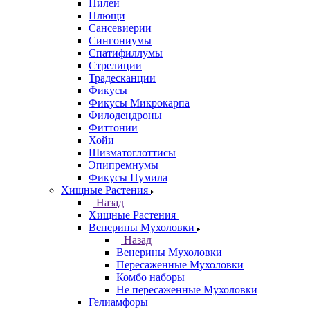
Пилеи
Плющи
Сансевиерии
Сингониумы
Спатифиллумы
Стрелиции
Традесканции
Фикусы
Фикусы Микрокарпа
Филодендроны
Фиттонии
Хойи
Шизматоглоттисы
Эпипремнумы
Фикусы Пумила
Хищные Растения
Назад
Хищные Растения
Венерины Мухоловки
Назад
Венерины Мухоловки
Пересаженные Мухоловки
Комбо наборы
Не пересаженные Мухоловки
Гелиамфоры