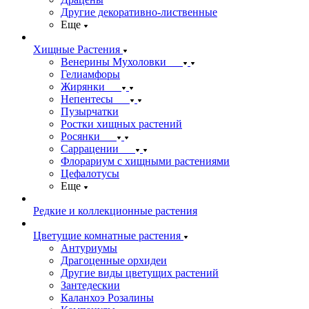
Другие декоративно-лиственные
Еще
Хищные Растения
Венерины Мухоловки
Гелиамфоры
Жирянки
Непентесы
Пузырчатки
Ростки хищных растений
Росянки
Саррацении
Флорариум с хищными растениями
Цефалотусы
Еще
Редкие и коллекционные растения
Цветущие комнатные растения
Антуриумы
Драгоценные орхидеи
Другие виды цветущих растений
Зантедескии
Каланхоэ Розалины