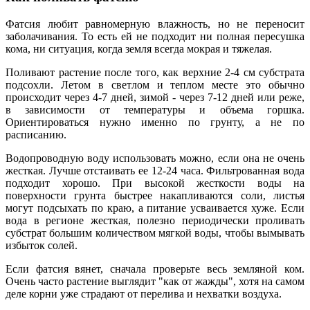
Фатсия любит равномерную влажность, но не переносит
заболачивания. То есть ей не подходит ни полная пересушка
кома, ни ситуация, когда земля всегда мокрая и тяжелая.
Поливают растение после того, как верхние 2-4 см субстрата
подсохли. Летом в светлом и теплом месте это обычно
происходит через 4-7 дней, зимой - через 7-12 дней или реже,
в зависимости от температуры и объема горшка.
Ориентироваться нужно именно по грунту, а не по
расписанию.
Водопроводную воду использовать можно, если она не очень
жесткая. Лучше отстаивать ее 12-24 часа. Фильтрованная вода
подходит хорошо. При высокой жесткости воды на
поверхности грунта быстрее накапливаются соли, листья
могут подсыхать по краю, а питание усваивается хуже. Если
вода в регионе жесткая, полезно периодически проливать
субстрат большим количеством мягкой воды, чтобы вымывать
избыток солей.
Если фатсия вянет, сначала проверьте весь земляной ком.
Очень часто растение выглядит "как от жажды", хотя на самом
деле корни уже страдают от перелива и нехватки воздуха.