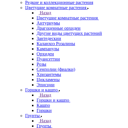
Редкие и коллекционные растения
Цветущие комнатные растения
Назад
Цветущие комнатные растения
Антуриумы
Драгоценные орхидеи
Другие виды цветущих растений
Зантедескии
Каланхоэ Розалины
Кампанулы
Орхидеи
Пуансеттии
Розы
Сенполии (фиалки)
Хризантемы
Цикламены
Эписции
Горшки и кашпо
Назад
Горшки и кашпо
Кашпо
Горшки
Грунты
Назад
Грунты