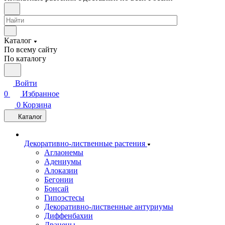
Каталог
По всему сайту
По каталогу
Войти
0
Избранное
0
Корзина
Каталог
Декоративно-лиственные растения
Аглаонемы
Адениумы
Алоказии
Бегонии
Бонсай
Гипоэстесы
Декоративно-лиственные антуриумы
Диффенбахии
Драцены