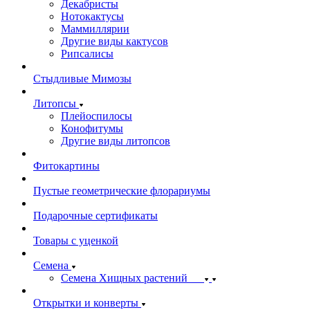
Декабристы
Нотокактусы
Маммиллярии
Другие виды кактусов
Рипсалисы
Стыдливые Мимозы
Литопсы
Плейоспилосы
Конофитумы
Другие виды литопсов
Фитокартины
Пустые геометрические флорариумы
Подарочные сертификаты
Товары с уценкой
Семена
Семена Хищных растений
Открытки и конверты