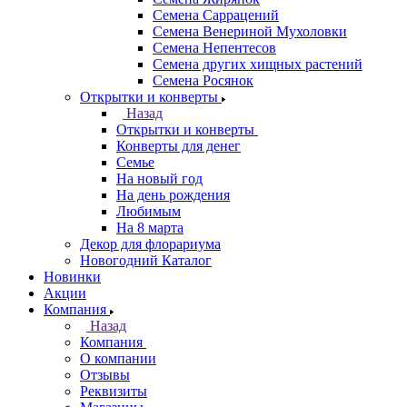
Семена Саррацений
Семена Венериной Мухоловки
Семена Непентесов
Семена других хищных растений
Семена Росянок
Открытки и конверты
Назад
Открытки и конверты
Конверты для денег
Семье
На новый год
На день рождения
Любимым
На 8 марта
Декор для флорариума
Новогодний Каталог
Новинки
Акции
Компания
Назад
Компания
О компании
Отзывы
Реквизиты