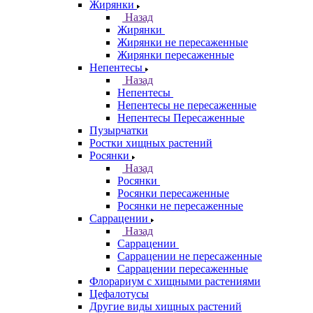
Жирянки
Назад
Жирянки
Жирянки не пересаженные
Жирянки пересаженные
Непентесы
Назад
Непентесы
Непентесы не пересаженные
Непентесы Пересаженные
Пузырчатки
Ростки хищных растений
Росянки
Назад
Росянки
Росянки пересаженные
Росянки не пересаженные
Саррацении
Назад
Саррацении
Саррацении не пересаженные
Саррацении пересаженные
Флорариум с хищными растениями
Цефалотусы
Другие виды хищных растений