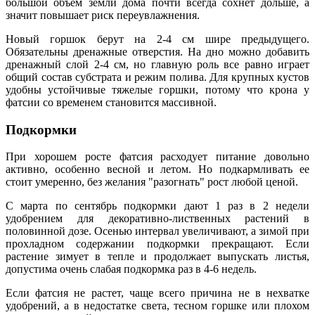
большой объем земли дома почти всегда сохнет дольше, а
значит повышает риск переувлажнения.
Новый горшок берут на 2-4 см шире предыдущего.
Обязательны дренажные отверстия. На дно можно добавить
дренажный слой 2-4 см, но главную роль все равно играет
общий состав субстрата и режим полива. Для крупных кустов
удобны устойчивые тяжелые горшки, потому что крона у
фатсии со временем становится массивной.
Подкормки
При хорошем росте фатсия расходует питание довольно
активно, особенно весной и летом. Но подкармливать ее
стоит умеренно, без желания "разогнать" рост любой ценой.
С марта по сентябрь подкормки дают 1 раз в 2 недели
удобрением для декоративно-лиственных растений в
половинной дозе. Осенью интервал увеличивают, а зимой при
прохладном содержании подкормки прекращают. Если
растение зимует в тепле и продолжает выпускать листья,
допустима очень слабая подкормка раз в 4-6 недель.
Если фатсия не растет, чаще всего причина не в нехватке
удобрений, а в недостатке света, тесном горшке или плохом