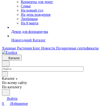
Конверты для денег
Семье
На новый год
На день рождения
Любимым
На 8 марта
Декор для флорариума
Новогодний Каталог
Хищные Растения
Блог
Новости
Подарочные сертификаты
Каталог
Каталог
По всему сайту
По каталогу
Войти
0
Избранное