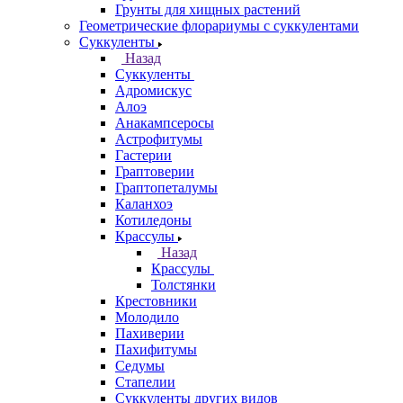
Грунты для хищных растений
Геометрические флорариумы с суккулентами
Суккуленты
Назад
Суккуленты
Адромискус
Алоэ
Анакампсеросы
Астрофитумы
Гастерии
Граптоверии
Граптопеталумы
Каланхоэ
Котиледоны
Крассулы
Назад
Крассулы
Толстянки
Крестовники
Молодило
Пахиверии
Пахифитумы
Седумы
Стапелии
Суккуленты других видов