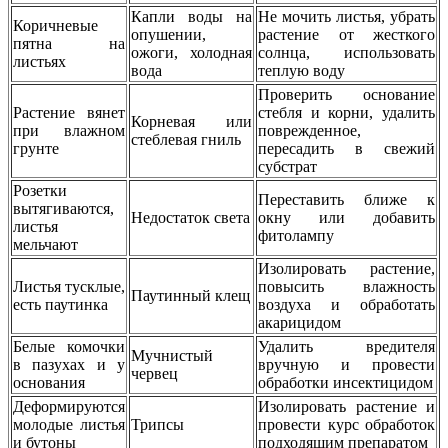
Капли воды на
Не мочить листья, убрать
Коричневые
опушении,
растение от жесткого
пятна на
ожоги, холодная
солнца, использовать
листьях
вода
теплую воду
Проверить основание
Растение вянет
стебля и корни, удалить
Корневая или
при влажном
поврежденное,
стеблевая гниль
грунте
пересадить в свежий
субстрат
Розетки
Переставить ближе к
вытягиваются,
Недостаток света
окну или добавить
листья
фитолампу
мельчают
Изолировать растение,
Листья тусклые,
повысить влажность
Паутинный клещ
есть паутинка
воздуха и обработать
акарицидом
Белые комочки
Удалить вредителя
Мучнистый
в пазухах и у
вручную и провести
червец
основания
обработки инсектицидом
Деформируются
Изолировать растение и
молодые листья
Трипсы
провести курс обработок
и бутоны
подходящим препаратом