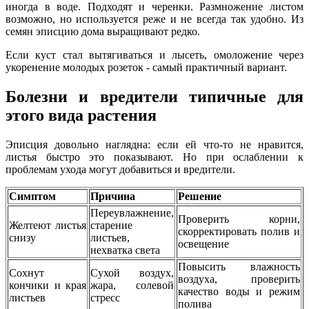
иногда в воде. Подходят и черенки. Размножение листом
возможно, но используется реже и не всегда так удобно. Из
семян эписцию дома выращивают редко.
Если куст стал вытягиваться и лысеть, омоложение через
укоренение молодых розеток - самый практичный вариант.
Болезни и вредители типичные для
этого вида растения
Эписция довольно наглядна: если ей что-то не нравится,
листья быстро это показывают. Но при ослаблении к
проблемам ухода могут добавиться и вредители.
Симптом
Причина
Решение
Переувлажнение,
Проверить корни,
Желтеют листья
старение
скорректировать полив и
снизу
листьев,
освещение
нехватка света
Повысить влажность
Сохнут
Сухой воздух,
воздуха, проверить
кончики и края
жара, солевой
качество воды и режим
листьев
стресс
полива