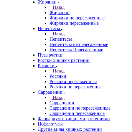
Жирянки
Назад
Жирянки
Жирянки не пересаженные
Жирянки пересаженные
Непентесы
Назад
Непентесы
Непентесы не пересаженные
Непентесы Пересаженные
Пузырчатки
Ростки хищных растений
Росянки
Назад
Росянки
Росянки пересаженные
Росянки не пересаженные
Саррацении
Назад
Саррацении
Саррацении не пересаженные
Саррацении пересаженные
Флорариум с хищными растениями
Цефалотусы
Другие виды хищных растений