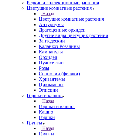
Редкие и коллекционные растения
Цветущие комнатные растения
Назад
Цветущие комнатные растения
Антуриумы
Драгоценные орхидеи
Другие виды цветущих растений
Зантедескии
Каланхоэ Розалины
Кампанулы
Орхидеи
Пуансеттии
Розы
Сенполии (фиалки)
Хризантемы
Цикламены
Эписции
Горшки и кашпо
Назад
Горшки и кашпо
Кашпо
Горшки
Грунты
Назад
Грунты