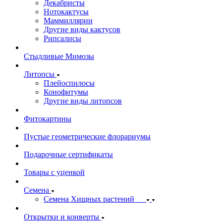
Декабристы
Нотокактусы
Маммиллярии
Другие виды кактусов
Рипсалисы
Стыдливые Мимозы
Литопсы
Плейоспилосы
Конофитумы
Другие виды литопсов
Фитокартины
Пустые геометрические флорариумы
Подарочные сертификаты
Товары с уценкой
Семена
Семена Хищных растений
Открытки и конверты