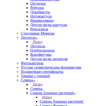
Опунции
Ребуции
Декабристы
Нотокактусы
Маммиллярии
Другие виды кактусов
Рипсалисы
Стыдливые Мимозы
Литопсы
Назад
Литопсы
Плейоспилосы
Конофитумы
Другие виды литопсов
Фитокартины
Пустые геометрические флорариумы
Подарочные сертификаты
Товары с уценкой
Семена
Назад
Семена
Семена Хищных растений
Назад
Семена Хищных растений
Семена Жирянок