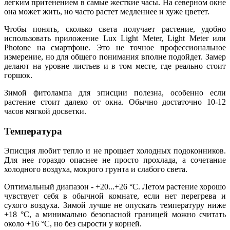
легким притенением в самые жесткие часы. На северном окне
она может жить, но часто растет медленнее и хуже цветет.
Чтобы понять, сколько света получает растение, удобно
использовать приложение Lux Light Meter, Light Meter или
Photone на смартфоне. Это не точное профессиональное
измерение, но для общего понимания вполне подойдет. Замер
делают на уровне листьев и в том месте, где реально стоит
горшок.
Зимой фитолампа для эписции полезна, особенно если
растение стоит далеко от окна. Обычно достаточно 10-12
часов мягкой досветки.
Температура
Эписция любит тепло и не прощает холодных подоконников.
Для нее гораздо опаснее не просто прохлада, а сочетание
холодного воздуха, мокрого грунта и слабого света.
Оптимальный диапазон - +20...+26 °C. Летом растение хорошо
чувствует себя в обычной комнате, если нет перегрева и
сухого воздуха. Зимой лучше не опускать температуру ниже
+18 °C, а минимально безопасной границей можно считать
около +16 °C, но без сырости у корней.