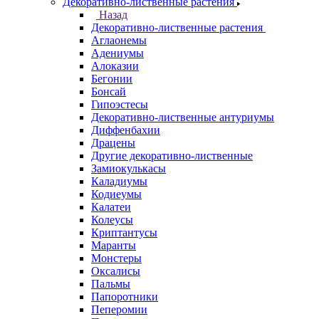
Декоративно-лиственные растения
Назад
Декоративно-лиственные растения
Аглаонемы
Адениумы
Алоказии
Бегонии
Бонсай
Гипоэстесы
Декоративно-лиственные антуриумы
Диффенбахии
Драцены
Другие декоративно-лиственные
Замиокулькасы
Каладиумы
Кодиеумы
Калатеи
Колеусы
Криптантусы
Маранты
Монстеры
Оксалисы
Пальмы
Папоротники
Пеперомии