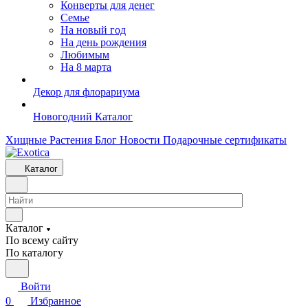
Конверты для денег
Семье
На новый год
На день рождения
Любимым
На 8 марта
Декор для флорариума
Новогодний Каталог
Хищные Растения
Блог
Новости
Подарочные сертификаты
Каталог
Каталог
По всему сайту
По каталогу
Войти
0
Избранное