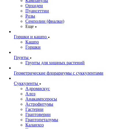
Кампанулы
Орхидеи
Пуансеттии
Розы
Сенполии (фиалки)
Еще
Горшки и кашпо
Кашпо
Горшки
Грунты
Грунты для хищных растений
Геометрические флорариумы с суккулентами
Суккуленты
Адромискус
Алоэ
Анакампсеросы
Астрофитумы
Гастерии
Граптоверии
Граптопеталумы
Каланхоэ