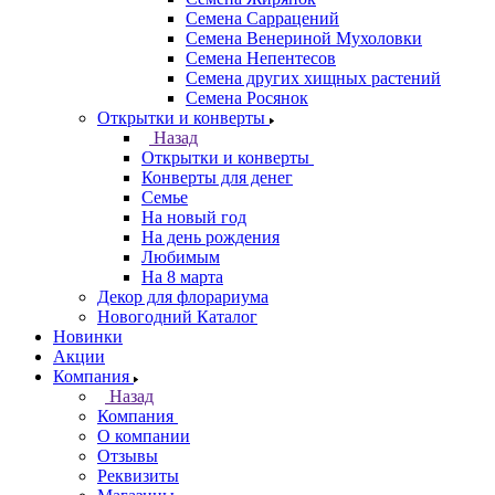
Семена Саррацений
Семена Венериной Мухоловки
Семена Непентесов
Семена других хищных растений
Семена Росянок
Открытки и конверты
Назад
Открытки и конверты
Конверты для денег
Семье
На новый год
На день рождения
Любимым
На 8 марта
Декор для флорариума
Новогодний Каталог
Новинки
Акции
Компания
Назад
Компания
О компании
Отзывы
Реквизиты