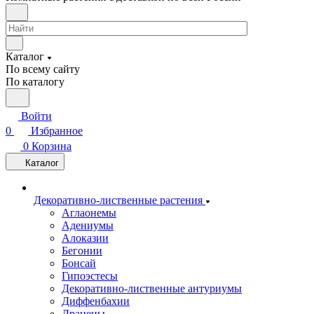
Каталог
По всему сайту
По каталогу
Войти
0
Избранное
0
Корзина
Каталог
Декоративно-лиственные растения
Аглаонемы
Адениумы
Алоказии
Бегонии
Бонсай
Гипоэстесы
Декоративно-лиственные антуриумы
Диффенбахии
Драцены