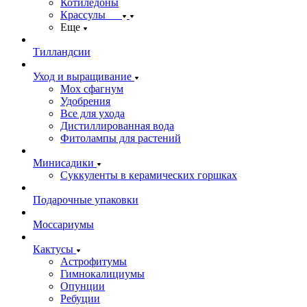
Котиледоны
Крассулы
Еще
Тилландсии
Уход и выращивание
Мох сфагнум
Удобрения
Все для ухода
Дистиллированная вода
Фитолампы для растений
Минисадики
Суккуленты в керамических горшках
Подарочные упаковки
Моссариумы
Кактусы
Астрофитумы
Гимнокалициумы
Опунции
Ребуции