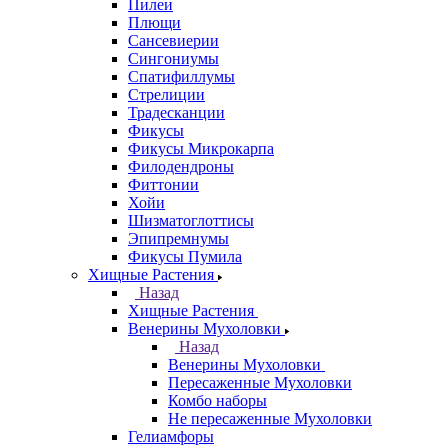
Пилеи
Плющи
Сансевиерии
Сингониумы
Спатифиллумы
Стрелиции
Традесканции
Фикусы
Фикусы Микрокарпа
Филодендроны
Фиттонии
Хойи
Шизматоглоттисы
Эпипремнумы
Фикусы Пумила
Хищные Растения
Назад
Хищные Растения
Венерины Мухоловки
Назад
Венерины Мухоловки
Пересаженные Мухоловки
Комбо наборы
Не пересаженные Мухоловки
Гелиамфоры