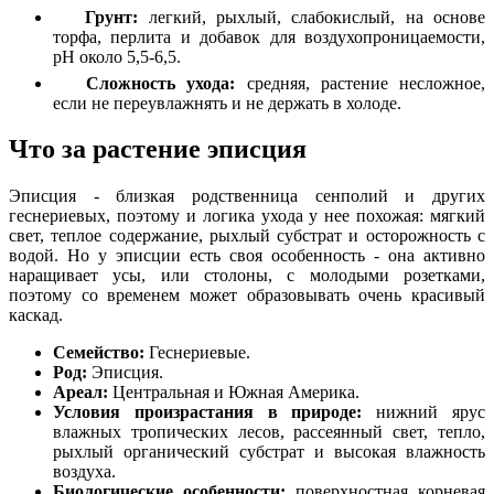
Грунт:
легкий, рыхлый, слабокислый, на основе
торфа, перлита и добавок для воздухопроницаемости,
pH около 5,5-6,5.
Сложность ухода:
средняя, растение несложное,
если не переувлажнять и не держать в холоде.
Что за растение эписция
Эписция - близкая родственница сенполий и других
геснериевых, поэтому и логика ухода у нее похожая: мягкий
свет, теплое содержание, рыхлый субстрат и осторожность с
водой. Но у эписции есть своя особенность - она активно
наращивает усы, или столоны, с молодыми розетками,
поэтому со временем может образовывать очень красивый
каскад.
Семейство:
Геснериевые.
Род:
Эписция.
Ареал:
Центральная и Южная Америка.
Условия произрастания в природе:
нижний ярус
влажных тропических лесов, рассеянный свет, тепло,
рыхлый органический субстрат и высокая влажность
воздуха.
Биологические особенности:
поверхностная корневая