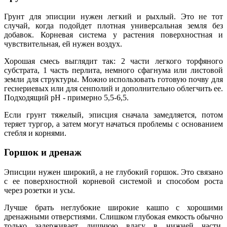
Грунт для эписции нужен легкий и рыхлый. Это не тот
случай, когда подойдет плотная универсальная земля без
добавок. Корневая система у растения поверхностная и
чувствительная, ей нужен воздух.
Хорошая смесь выглядит так: 2 части легкого торфяного
субстрата, 1 часть перлита, немного сфагнума или листовой
земли для структуры. Можно использовать готовую почву для
геснериевых или для сенполий и дополнительно облегчить ее.
Подходящий pH - примерно 5,5-6,5.
Если грунт тяжелый, эписция сначала замедляется, потом
теряет тургор, а затем могут начаться проблемы с основанием
стебля и корнями.
Горшок и дренаж
Эписции нужен широкий, а не глубокий горшок. Это связано
с ее поверхностной корневой системой и способом роста
через розетки и усы.
Лучше брать неглубокие широкие кашпо с хорошими
дренажными отверстиями. Слишком глубокая емкость обычно
только задерживает лишнюю влагу в нижней части.