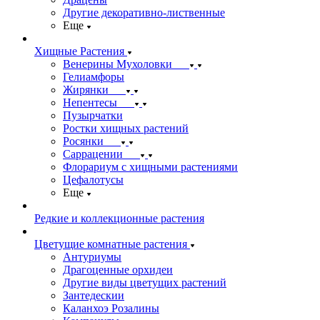
Другие декоративно-лиственные
Еще
Хищные Растения
Венерины Мухоловки
Гелиамфоры
Жирянки
Непентесы
Пузырчатки
Ростки хищных растений
Росянки
Саррацении
Флорариум с хищными растениями
Цефалотусы
Еще
Редкие и коллекционные растения
Цветущие комнатные растения
Антуриумы
Драгоценные орхидеи
Другие виды цветущих растений
Зантедескии
Каланхоэ Розалины