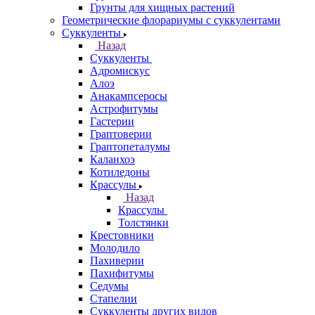
Грунты для хищных растений
Геометрические флорариумы с суккулентами
Суккуленты
Назад
Суккуленты
Адромискус
Алоэ
Анакампсеросы
Астрофитумы
Гастерии
Граптоверии
Граптопеталумы
Каланхоэ
Котиледоны
Крассулы
Назад
Крассулы
Толстянки
Крестовники
Молодило
Пахиверии
Пахифитумы
Седумы
Стапелии
Суккуленты других видов