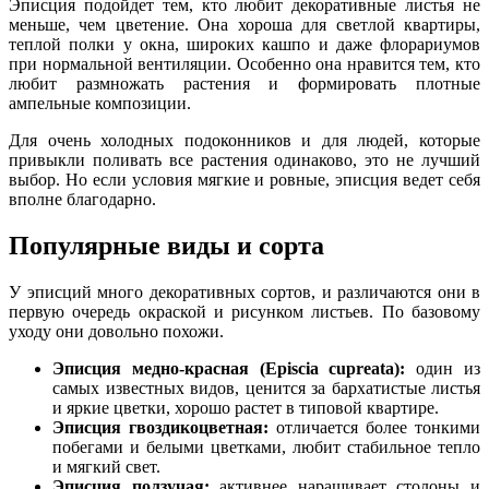
Эписция подойдет тем, кто любит декоративные листья не
меньше, чем цветение. Она хороша для светлой квартиры,
теплой полки у окна, широких кашпо и даже флорариумов
при нормальной вентиляции. Особенно она нравится тем, кто
любит размножать растения и формировать плотные
ампельные композиции.
Для очень холодных подоконников и для людей, которые
привыкли поливать все растения одинаково, это не лучший
выбор. Но если условия мягкие и ровные, эписция ведет себя
вполне благодарно.
Популярные виды и сорта
У эписций много декоративных сортов, и различаются они в
первую очередь окраской и рисунком листьев. По базовому
уходу они довольно похожи.
Эписция медно-красная (Episcia cupreata):
один из
самых известных видов, ценится за бархатистые листья
и яркие цветки, хорошо растет в типовой квартире.
Эписция гвоздикоцветная:
отличается более тонкими
побегами и белыми цветками, любит стабильное тепло
и мягкий свет.
Эписция ползучая:
активнее наращивает столоны и