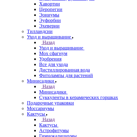
Хавортии
Церопегии
Эониумы
Эуфорбии
Эхеверии
Тилландсии
Уход и выращивание
Назад
Уход и выращивание
Мох сфагнум
Удобрения
Все для ухода
Дистиллированная вода
Фитолампы для растений
Минисадики
Назад
Минисадики
Суккуленты в керамических горшках
Подарочные упаковки
Моссариумы
Кактусы
Назад
Кактусы
Астрофитумы
Гимнокалициумы