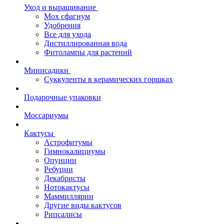
Уход и выращивание
Мох сфагнум
Удобрения
Все для ухода
Дистиллированная вода
Фитолампы для растений
Минисадики
Суккуленты в керамических горшках
Подарочные упаковки
Моссариумы
Кактусы
Астрофитумы
Гимнокалициумы
Опунции
Ребуции
Декабристы
Нотокактусы
Маммиллярии
Другие виды кактусов
Рипсалисы