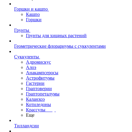
Горшки и кашпо
Кашпо
Горшки
Грунты
Грунты для хищных растений
Геометрические флорариумы с суккулентами
Суккуленты
Адромискус
Алоэ
Анакампсеросы
Астрофитумы
Гастерии
Граптоверии
Граптопеталумы
Каланхоэ
Котиледоны
Крассулы
Еще
Тилландсии