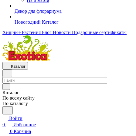
На 8 марта
Декор для флорариума
Новогодний Каталог
Хищные Растения
Блог
Новости
Подарочные сертификаты
Каталог
Каталог
По всему сайту
По каталогу
Войти
0
Избранное
0
Корзина