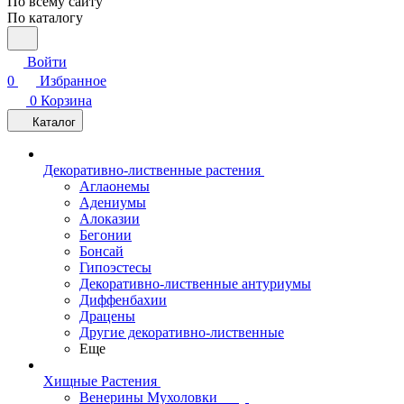
По всему сайту
По каталогу
Войти
0
Избранное
0
Корзина
Каталог
Декоративно-лиственные растения
Аглаонемы
Адениумы
Алоказии
Бегонии
Бонсай
Гипоэстесы
Декоративно-лиственные антуриумы
Диффенбахии
Драцены
Другие декоративно-лиственные
Еще
Хищные Растения
Венерины Мухоловки