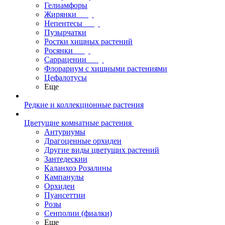
Гелиамфоры
Жирянки
Непентесы
Пузырчатки
Ростки хищных растений
Росянки
Саррацении
Флорариум с хищными растениями
Цефалотусы
Еще
Редкие и коллекционные растения
Цветущие комнатные растения
Антуриумы
Драгоценные орхидеи
Другие виды цветущих растений
Зантедескии
Каланхоэ Розалины
Кампанулы
Орхидеи
Пуансеттии
Розы
Сенполии (фиалки)
Еще