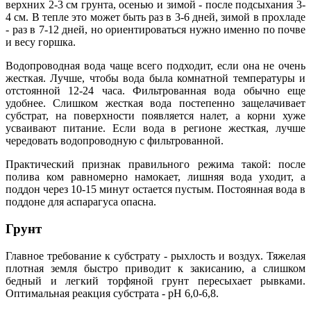
верхних 2-3 см грунта, осенью и зимой - после подсыхания 3-
4 см. В тепле это может быть раз в 3-6 дней, зимой в прохладе
- раз в 7-12 дней, но ориентироваться нужно именно по почве
и весу горшка.
Водопроводная вода чаще всего подходит, если она не очень
жесткая. Лучше, чтобы вода была комнатной температуры и
отстоянной 12-24 часа. Фильтрованная вода обычно еще
удобнее. Слишком жесткая вода постепенно защелачивает
субстрат, на поверхности появляется налет, а корни хуже
усваивают питание. Если вода в регионе жесткая, лучше
чередовать водопроводную с фильтрованной.
Практический признак правильного режима такой: после
полива ком равномерно намокает, лишняя вода уходит, а
поддон через 10-15 минут остается пустым. Постоянная вода в
поддоне для аспарагуса опасна.
Грунт
Главное требование к субстрату - рыхлость и воздух. Тяжелая
плотная земля быстро приводит к закисанию, а слишком
бедный и легкий торфяной грунт пересыхает рывками.
Оптимальная реакция субстрата - pH 6,0-6,8.