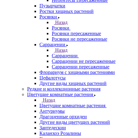
Непентесы Пересаженные
Пузырчатки
Ростки хищных растений
Росянки
Назад
Росянки
Росянки пересаженные
Росянки не пересаженные
Саррацении
Назад
Саррацении
Саррацении не пересаженные
Саррацении пересаженные
Флорариум с хищными растениями
Цефалотусы
Другие виды хищных растений
Редкие и коллекционные растения
Цветущие комнатные растения
Назад
Цветущие комнатные растения
Антуриумы
Драгоценные орхидеи
Другие виды цветущих растений
Зантедескии
Каланхоэ Розалины