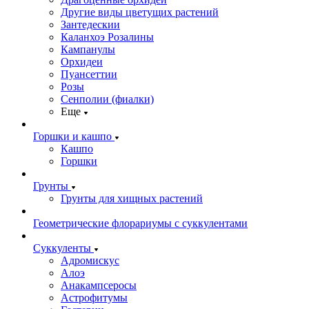
Другие виды цветущих растений
Зантедескии
Каланхоэ Розалины
Кампанулы
Орхидеи
Пуансеттии
Розы
Сенполии (фиалки)
Еще
Горшки и кашпо
Кашпо
Горшки
Грунты
Грунты для хищных растений
Геометрические флорариумы с суккулентами
Суккуленты
Адромискус
Алоэ
Анакампсеросы
Астрофитумы