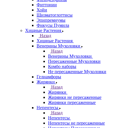
Фиттонии
Хойи
Шизматоглоттисы
Эпипремнумы
Фикусы Пумила
Хищные Растения
Назад
Хищные Растения
Венерины Мухоловки
Назад
Венерины Мухоловки
Пересаженные Мухоловки
Комбо наборы
Не пересаженные Мухоловки
Гелиамфоры
Жирянки
Назад
Жирянки
Жирянки не пересаженные
Жирянки пересаженные
Непентесы
Назад
Непентесы
Непентесы не пересаженные