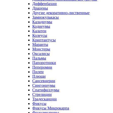
Диффенбахии
Драцены
Другие декоративно-лиственные
Замиокулькасы
Каладиумы
Кодиеумы
Калатеи
Колеусы
Криптантусы
Маранты
Монстеры
Оксалисы
Пальмы
Папоротники
Пеперомии
Пилеи
Плющи
Сансевиерии
Сингониумы
Спатифиллумы
Стрелиции
Традесканции
Фикусы
Фикусы Микрокарпа
Филодендроны