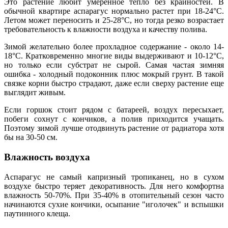
Это растение любит умеренное тепло без крайностей. В
обычной квартире аспарагус нормально растет при 18-24°C.
Летом может переносить и 25-28°C, но тогда резко возрастает
требовательность к влажности воздуха и качеству полива.
Зимой желательно более прохладное содержание - около 14-
18°C. Кратковременно многие виды выдерживают и 10-12°C,
но только если субстрат не сырой. Самая частая зимняя
ошибка - холодный подоконник плюс мокрый грунт. В такой
связке корни быстро страдают, даже если сверху растение еще
выглядит живым.
Если горшок стоит рядом с батареей, воздух пересыхает,
побеги сохнут с кончиков, а полив приходится учащать.
Поэтому зимой лучше отодвинуть растение от радиатора хотя
бы на 30-50 см.
Влажность воздуха
Аспарагус не самый капризный тропиканец, но в сухом
воздухе быстро теряет декоративность. Для него комфортна
влажность 50-70%. При 35-40% в отопительный сезон часто
начинаются сухие кончики, осыпание "иголочек" и вспышки
паутинного клеща.