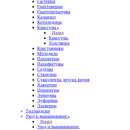
Гастерии
Граптоверии
Граптопеталумы
Каланхоэ
Котиледоны
Крассулы
Назад
Крассулы
Толстянки
Крестовники
Молодило
Пахиверии
Пахифитумы
Седумы
Стапелии
Суккуленты других видов
Хавортии
Церопегии
Эониумы
Эуфорбии
Эхеверии
Тилландсии
Уход и выращивание
Назад
Уход и выращивание