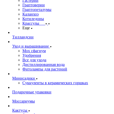
Гастерии
Граптоверии
Граптопеталумы
Каланхоэ
Котиледоны
Крассулы
Еще
Тилландсии
Уход и выращивание
Мох сфагнум
Удобрения
Все для ухода
Дистиллированная вода
Фитолампы для растений
Минисадики
Суккуленты в керамических горшках
Подарочные упаковки
Моссариумы
Кактусы