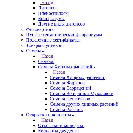
Назад
Литопсы
Плейоспилосы
Конофитумы
Другие виды литопсов
Фитокартины
Пустые геометрические флорариумы
Подарочные сертификаты
Товары с уценкой
Семена
Назад
Семена
Семена Хищных растений
Назад
Семена Хищных растений
Семена Жирянок
Семена Саррацений
Семена Венериной Мухоловки
Семена Непентесов
Семена других хищных растений
Семена Росянок
Открытки и конверты
Назад
Открытки и конверты
Конверты для денег