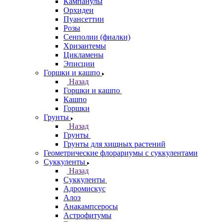
Кампанулы
Орхидеи
Пуансеттии
Розы
Сенполии (фиалки)
Хризантемы
Цикламены
Эписции
Горшки и кашпо
Назад
Горшки и кашпо
Кашпо
Горшки
Грунты
Назад
Грунты
Грунты для хищных растений
Геометрические флорариумы с суккулентами
Суккуленты
Назад
Суккуленты
Адромискус
Алоэ
Анакампсеросы
Астрофитумы