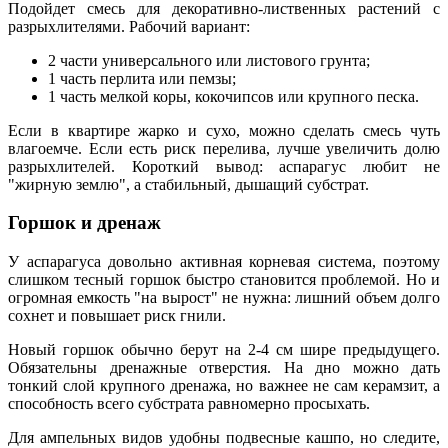
Подойдет смесь для декоративно-лиственных растений с
разрыхлителями. Рабочий вариант:
2 части универсального или листового грунта;
1 часть перлита или пемзы;
1 часть мелкой коры, кокочипсов или крупного песка.
Если в квартире жарко и сухо, можно сделать смесь чуть
влагоемче. Если есть риск перелива, лучше увеличить долю
разрыхлителей. Короткий вывод: аспарагус любит не
"жирную землю", а стабильный, дышащий субстрат.
Горшок и дренаж
У аспарагуса довольно активная корневая система, поэтому
слишком тесный горшок быстро становится проблемой. Но и
огромная емкость "на вырост" не нужна: лишний объем долго
сохнет и повышает риск гнили.
Новый горшок обычно берут на 2-4 см шире предыдущего.
Обязательны дренажные отверстия. На дно можно дать
тонкий слой крупного дренажа, но важнее не сам керамзит, а
способность всего субстрата равномерно просыхать.
Для ампельных видов удобны подвесные кашпо, но следите,