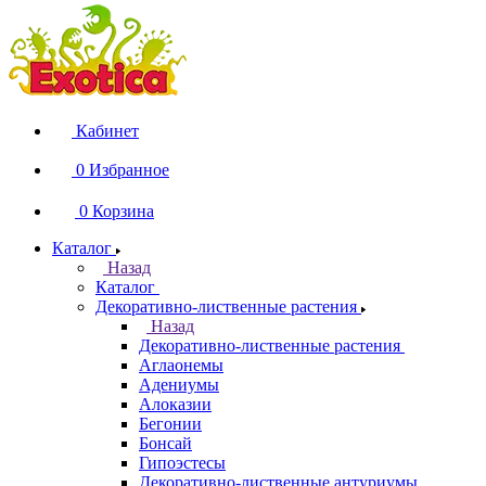
Кабинет
0
Избранное
0
Корзина
Каталог
Назад
Каталог
Декоративно-лиственные растения
Назад
Декоративно-лиственные растения
Аглаонемы
Адениумы
Алоказии
Бегонии
Бонсай
Гипоэстесы
Декоративно-лиственные антуриумы