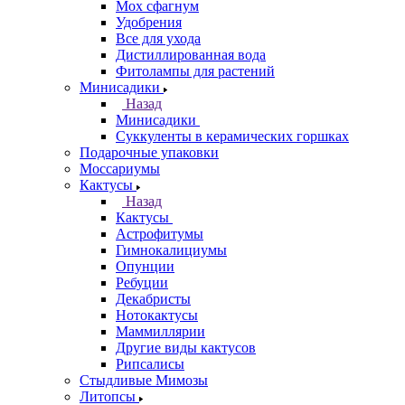
Мох сфагнум
Удобрения
Все для ухода
Дистиллированная вода
Фитолампы для растений
Минисадики
Назад
Минисадики
Суккуленты в керамических горшках
Подарочные упаковки
Моссариумы
Кактусы
Назад
Кактусы
Астрофитумы
Гимнокалициумы
Опунции
Ребуции
Декабристы
Нотокактусы
Маммиллярии
Другие виды кактусов
Рипсалисы
Стыдливые Мимозы
Литопсы