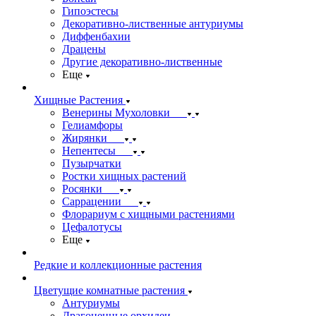
Гипоэстесы
Декоративно-лиственные антуриумы
Диффенбахии
Драцены
Другие декоративно-лиственные
Еще
Хищные Растения
Венерины Мухоловки
Гелиамфоры
Жирянки
Непентесы
Пузырчатки
Ростки хищных растений
Росянки
Саррацении
Флорариум с хищными растениями
Цефалотусы
Еще
Редкие и коллекционные растения
Цветущие комнатные растения
Антуриумы
Драгоценные орхидеи