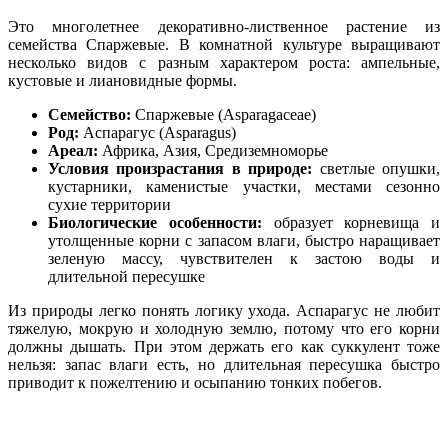
Это многолетнее декоративно-лиственное растение из
семейства Спаржевые. В комнатной культуре выращивают
несколько видов с разным характером роста: ампельные,
кустовые и лиановидные формы.
Семейство:
Спаржевые (Asparagaceae)
Род:
Аспарагус (Asparagus)
Ареал:
Африка, Азия, Средиземноморье
Условия произрастания в природе:
светлые опушки,
кустарники, каменистые участки, местами сезонно
сухие территории
Биологические особенности:
образует корневища и
утолщенные корни с запасом влаги, быстро наращивает
зеленую массу, чувствителен к застою воды и
длительной пересушке
Из природы легко понять логику ухода. Аспарагус не любит
тяжелую, мокрую и холодную землю, потому что его корни
должны дышать. При этом держать его как суккулент тоже
нельзя: запас влаги есть, но длительная пересушка быстро
приводит к пожелтению и осыпанию тонких побегов.