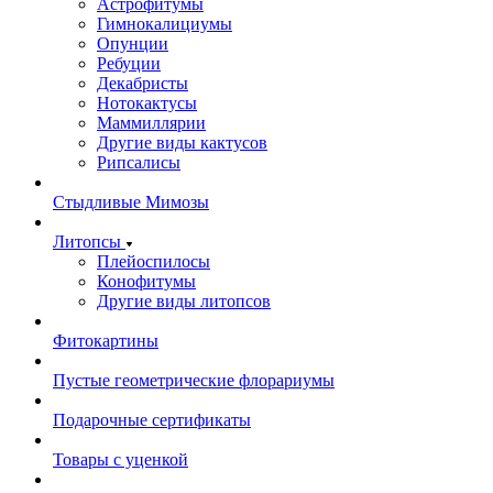
Астрофитумы
Гимнокалициумы
Опунции
Ребуции
Декабристы
Нотокактусы
Маммиллярии
Другие виды кактусов
Рипсалисы
Стыдливые Мимозы
Литопсы
Плейоспилосы
Конофитумы
Другие виды литопсов
Фитокартины
Пустые геометрические флорариумы
Подарочные сертификаты
Товары с уценкой