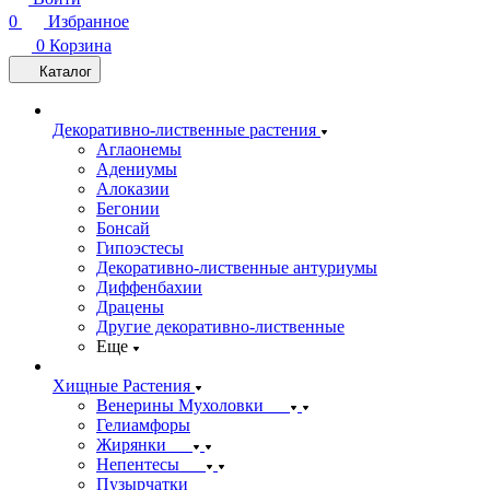
0
Избранное
0
Корзина
Каталог
Декоративно-лиственные растения
Аглаонемы
Адениумы
Алоказии
Бегонии
Бонсай
Гипоэстесы
Декоративно-лиственные антуриумы
Диффенбахии
Драцены
Другие декоративно-лиственные
Еще
Хищные Растения
Венерины Мухоловки
Гелиамфоры
Жирянки
Непентесы
Пузырчатки