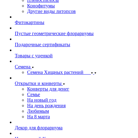
Плейоспилосы
Конофитумы
Другие виды литопсов
Фитокартины
Пустые геометрические флорариумы
Подарочные сертификаты
Товары с уценкой
Семена
Семена Хищных растений
Открытки и конверты
Конверты для денег
Семье
На новый год
На день рождения
Любимым
На 8 марта
Декор для флорариума