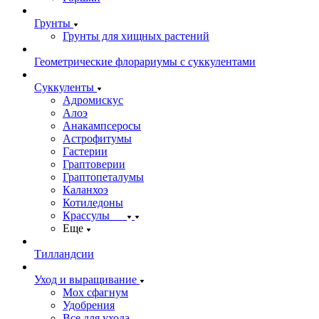
Грунты
Грунты для хищных растений
Геометрические флорариумы с суккулентами
Суккуленты
Адромискус
Алоэ
Анакампсеросы
Астрофитумы
Гастерии
Граптоверии
Граптопеталумы
Каланхоэ
Котиледоны
Крассулы
Еще
Тилландсии
Уход и выращивание
Мох сфагнум
Удобрения
Все для ухода