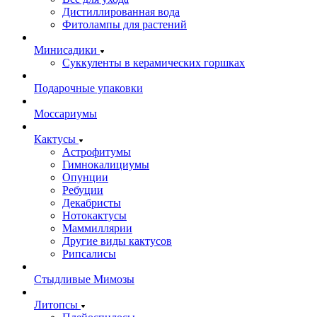
Дистиллированная вода
Фитолампы для растений
Минисадики
Суккуленты в керамических горшках
Подарочные упаковки
Моссариумы
Кактусы
Астрофитумы
Гимнокалициумы
Опунции
Ребуции
Декабристы
Нотокактусы
Маммиллярии
Другие виды кактусов
Рипсалисы
Стыдливые Мимозы
Литопсы