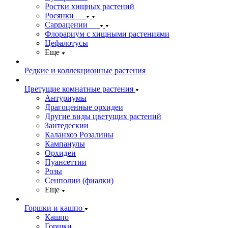
Ростки хищных растений
Росянки
Саррацении
Флорариум с хищными растениями
Цефалотусы
Еще
Редкие и коллекционные растения
Цветущие комнатные растения
Антуриумы
Драгоценные орхидеи
Другие виды цветущих растений
Зантедескии
Каланхоэ Розалины
Кампанулы
Орхидеи
Пуансеттии
Розы
Сенполии (фиалки)
Еще
Горшки и кашпо
Кашпо
Горшки