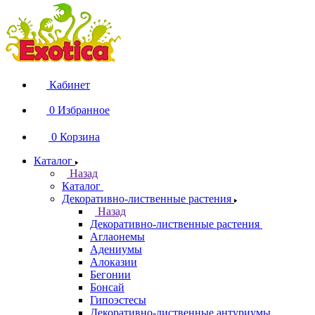
Кабинет
0
Избранное
0
Корзина
Каталог
Назад
Каталог
Декоративно-лиственные растения
Назад
Декоративно-лиственные растения
Аглаонемы
Адениумы
Алоказии
Бегонии
Бонсай
Гипоэстесы
Декоративно-лиственные антуриумы