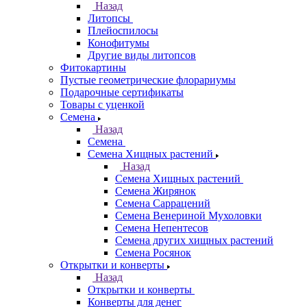
Назад
Литопсы
Плейоспилосы
Конофитумы
Другие виды литопсов
Фитокартины
Пустые геометрические флорариумы
Подарочные сертификаты
Товары с уценкой
Семена
Назад
Семена
Семена Хищных растений
Назад
Семена Хищных растений
Семена Жирянок
Семена Саррацений
Семена Венериной Мухоловки
Семена Непентесов
Семена других хищных растений
Семена Росянок
Открытки и конверты
Назад
Открытки и конверты
Конверты для денег