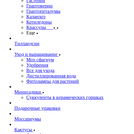
Гастерии
Граптоверии
Граптопеталумы
Каланхоэ
Котиледоны
Крассулы
Еще
Тилландсии
Уход и выращивание
Мох сфагнум
Удобрения
Все для ухода
Дистиллированная вода
Фитолампы для растений
Минисадики
Суккуленты в керамических горшках
Подарочные упаковки
Моссариумы
Кактусы