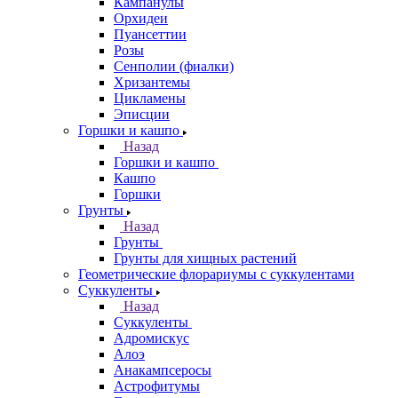
Кампанулы
Орхидеи
Пуансеттии
Розы
Сенполии (фиалки)
Хризантемы
Цикламены
Эписции
Горшки и кашпо
Назад
Горшки и кашпо
Кашпо
Горшки
Грунты
Назад
Грунты
Грунты для хищных растений
Геометрические флорариумы с суккулентами
Суккуленты
Назад
Суккуленты
Адромискус
Алоэ
Анакампсеросы
Астрофитумы