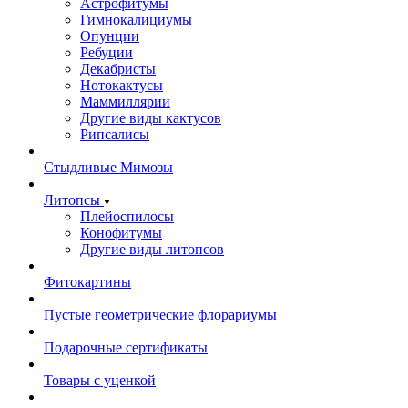
Астрофитумы
Гимнокалициумы
Опунции
Ребуции
Декабристы
Нотокактусы
Маммиллярии
Другие виды кактусов
Рипсалисы
Стыдливые Мимозы
Литопсы
Плейоспилосы
Конофитумы
Другие виды литопсов
Фитокартины
Пустые геометрические флорариумы
Подарочные сертификаты
Товары с уценкой