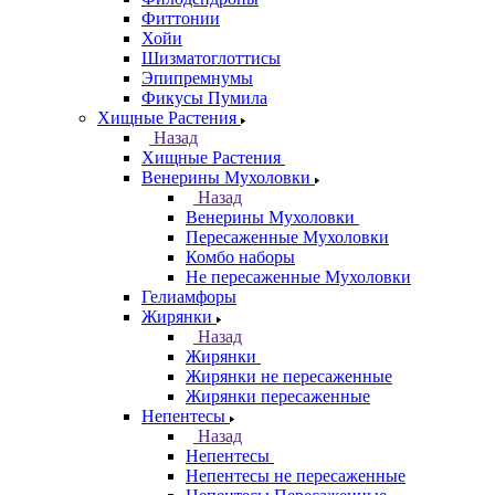
Фиттонии
Хойи
Шизматоглоттисы
Эпипремнумы
Фикусы Пумила
Хищные Растения
Назад
Хищные Растения
Венерины Мухоловки
Назад
Венерины Мухоловки
Пересаженные Мухоловки
Комбо наборы
Не пересаженные Мухоловки
Гелиамфоры
Жирянки
Назад
Жирянки
Жирянки не пересаженные
Жирянки пересаженные
Непентесы
Назад
Непентесы
Непентесы не пересаженные