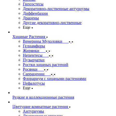
Гипоэстесы
Декоративно-лиственные антуриумы
Диффенбахии
Драцены
Другие декоративно-лиственные
Еще
Хищные Растения
Венерины Мухоловки
Гелиамфоры
Жирянки
Непентесы
Пузырчатки
Ростки хищных растений
Росянки
Саррацении
Флорариум с хищными растениями
Цефалотусы
Еще
Редкие и коллекционные растения
Цветущие комнатные растения
Антуриумы
Драгоценные орхидеи