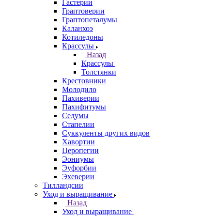
Гастерии
Граптоверии
Граптопеталумы
Каланхоэ
Котиледоны
Крассулы
Назад
Крассулы
Толстянки
Крестовники
Молодило
Пахиверии
Пахифитумы
Седумы
Стапелии
Суккуленты других видов
Хавортии
Церопегии
Эониумы
Эуфорбии
Эхеверии
Тилландсии
Уход и выращивание
Назад
Уход и выращивание