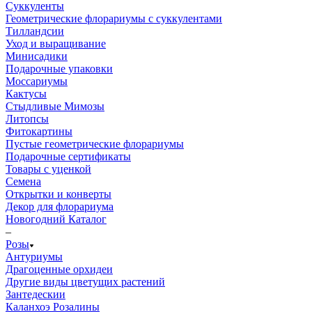
Суккуленты
Геометрические флорариумы с суккулентами
Тилландсии
Уход и выращивание
Минисадики
Подарочные упаковки
Моссариумы
Кактусы
Стыдливые Мимозы
Литопсы
Фитокартины
Пустые геометрические флорариумы
Подарочные сертификаты
Товары с уценкой
Семена
Открытки и конверты
Декор для флорариума
Новогодний Каталог
–
Розы
Антуриумы
Драгоценные орхидеи
Другие виды цветущих растений
Зантедескии
Каланхоэ Розалины