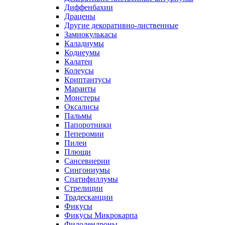
Диффенбахии
Драцены
Другие декоративно-лиственные
Замиокулькасы
Каладиумы
Кодиеумы
Калатеи
Колеусы
Криптантусы
Маранты
Монстеры
Оксалисы
Пальмы
Папоротники
Пеперомии
Пилеи
Плющи
Сансевиерии
Сингониумы
Спатифиллумы
Стрелиции
Традесканции
Фикусы
Фикусы Микрокарпа
Филодендроны