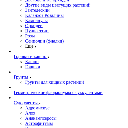
Другие виды цветущих растений
Зантедескии
Каланхоэ Розалины
Кампанулы
Орхидеи
Пуансеттии
Розы
Сенполии (фиалки)
Еще
Горшки и кашпо
Кашпо
Горшки
Грунты
Грунты для хищных растений
Геометрические флорариумы с суккулентами
Суккуленты
Адромискус
Алоэ
Анакампсеросы
Астрофитумы