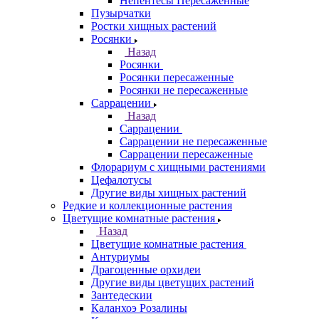
Непентесы Пересаженные
Пузырчатки
Ростки хищных растений
Росянки
Назад
Росянки
Росянки пересаженные
Росянки не пересаженные
Саррацении
Назад
Саррацении
Саррацении не пересаженные
Саррацении пересаженные
Флорариум с хищными растениями
Цефалотусы
Другие виды хищных растений
Редкие и коллекционные растения
Цветущие комнатные растения
Назад
Цветущие комнатные растения
Антуриумы
Драгоценные орхидеи
Другие виды цветущих растений
Зантедескии
Каланхоэ Розалины