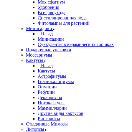
Мох сфагнум
Удобрения
Все для ухода
Дистиллированная вода
Фитолампы для растений
Минисадики
Назад
Минисадики
Суккуленты в керамических горшках
Подарочные упаковки
Моссариумы
Кактусы
Назад
Кактусы
Астрофитумы
Гимнокалициумы
Опунции
Ребуции
Декабристы
Нотокактусы
Маммиллярии
Другие виды кактусов
Рипсалисы
Стыдливые Мимозы
Литопсы