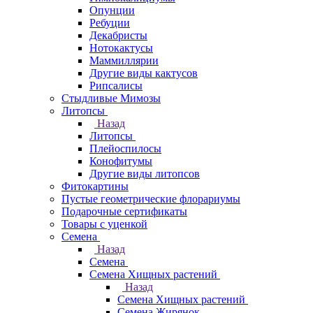
Опунции
Ребуции
Декабристы
Нотокактусы
Маммиллярии
Другие виды кактусов
Рипсалисы
Стыдливые Мимозы
Литопсы
Назад
Литопсы
Плейоспилосы
Конофитумы
Другие виды литопсов
Фитокартины
Пустые геометрические флорариумы
Подарочные сертификаты
Товары с уценкой
Семена
Назад
Семена
Семена Хищных растений
Назад
Семена Хищных растений
Семена Жирянок