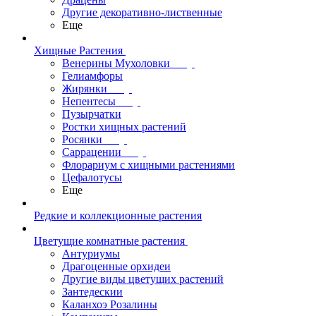
Другие декоративно-лиственные
Еще
Хищные Растения
Венерины Мухоловки
Гелиамфоры
Жирянки
Непентесы
Пузырчатки
Ростки хищных растений
Росянки
Саррацении
Флорариум с хищными растениями
Цефалотусы
Еще
Редкие и коллекционные растения
Цветущие комнатные растения
Антуриумы
Драгоценные орхидеи
Другие виды цветущих растений
Зантедескии
Каланхоэ Розалины