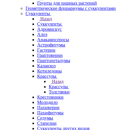
Грунты для хищных растений
Геометрические флорариумы с суккулентами
Суккуленты
Назад
Суккуленты
Адромискус
Алоэ
Анакампсеросы
Астрофитумы
Гастерии
Граптоверии
Граптопеталумы
Каланхоэ
Котиледоны
Крассулы
Назад
Крассулы
Толстянки
Крестовники
Молодило
Пахиверии
Пахифитумы
Седумы
Стапелии
Суккуленты других видов