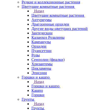
Редкие и коллекционные растения
Цветущие комнатные растения
Назад
Цветущие комнатные растения
Антуриумы
Драгоценные орхидеи
Другие виды цветущих растений
Зантедескии
Каланхоэ Розалины
Кампанулы
Орхидеи
Пуансеттии
Розы
Сенполии (фиалки)
Хризантемы
Цикламены
Эписции
Горшки и кашпо
Назад
Горшки и кашпо
Кашпо
Горшки
Грунты
Назад
Грунты