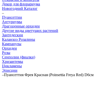
Декор для флорариума
Новогодний Каталог
–
Пуансеттии
Антуриумы
Драгоценные орхидеи
Другие виды цветущих растений
Зантедескии
Каланхоэ Розалины
Кампанулы
Орхидеи
Розы
Сенполии (фиалки)
Хризантемы
Цикламены
Эписции
–
Пуансеттия Фрея Красная (Poinsettia Freya Red) D6см