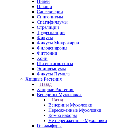
Пилеи
Плющи
Сансевиерии
Сингониумы
Спатифиллумы
Стрелиции
Традесканции
Фикусы
Фикусы Микрокарпа
Филодендроны
Фиттонии
Хойи
Шизматоглоттисы
Эпипремнумы
Фикусы Пумила
Хищные Растения
Назад
Хищные Растения
Венерины Мухоловки
Назад
Венерины Мухоловки
Пересаженные Мухоловки
Комбо наборы
Не пересаженные Мухоловки
Гелиамфоры