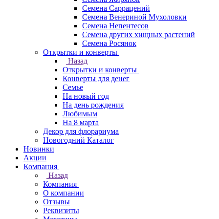
Семена Саррацений
Семена Венериной Мухоловки
Семена Непентесов
Семена других хищных растений
Семена Росянок
Открытки и конверты
Назад
Открытки и конверты
Конверты для денег
Семье
На новый год
На день рождения
Любимым
На 8 марта
Декор для флорариума
Новогодний Каталог
Новинки
Акции
Компания
Назад
Компания
О компании
Отзывы
Реквизиты