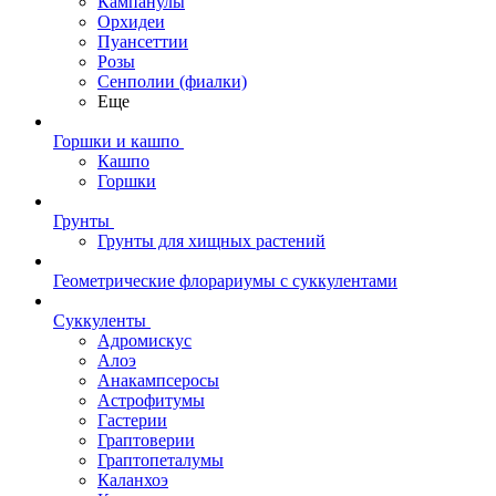
Кампанулы
Орхидеи
Пуансеттии
Розы
Сенполии (фиалки)
Еще
Горшки и кашпо
Кашпо
Горшки
Грунты
Грунты для хищных растений
Геометрические флорариумы с суккулентами
Суккуленты
Адромискус
Алоэ
Анакампсеросы
Астрофитумы
Гастерии
Граптоверии
Граптопеталумы
Каланхоэ