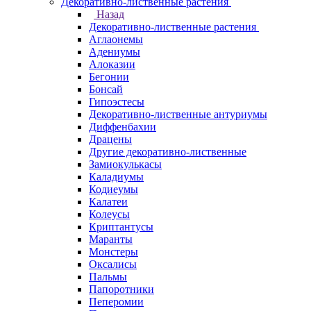
Декоративно-лиственные растения
Назад
Декоративно-лиственные растения
Аглаонемы
Адениумы
Алоказии
Бегонии
Бонсай
Гипоэстесы
Декоративно-лиственные антуриумы
Диффенбахии
Драцены
Другие декоративно-лиственные
Замиокулькасы
Каладиумы
Кодиеумы
Калатеи
Колеусы
Криптантусы
Маранты
Монстеры
Оксалисы
Пальмы
Папоротники
Пеперомии