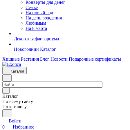
Конверты для денег
Семье
На новый год
На день рождения
Любимым
На 8 марта
Декор для флорариума
Новогодний Каталог
Хищные Растения
Блог
Новости
Подарочные сертификаты
Каталог
Каталог
По всему сайту
По каталогу
Войти
0
Избранное