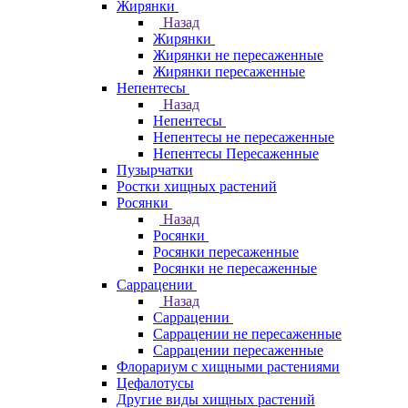
Жирянки
Назад
Жирянки
Жирянки не пересаженные
Жирянки пересаженные
Непентесы
Назад
Непентесы
Непентесы не пересаженные
Непентесы Пересаженные
Пузырчатки
Ростки хищных растений
Росянки
Назад
Росянки
Росянки пересаженные
Росянки не пересаженные
Саррацении
Назад
Саррацении
Саррацении не пересаженные
Саррацении пересаженные
Флорариум с хищными растениями
Цефалотусы
Другие виды хищных растений