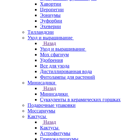
Хавортии
Церопегии
Эониумы
Эуфорбии
Эхеверии
Тилландсии
Уход и выращивание
Назад
Уход и выращивание
Мох сфагнум
Удобрения
Все для ухода
Дистиллированная вода
Фитолампы для растений
Минисадики
Назад
Минисадики
Суккуленты в керамических горшках
Подарочные упаковки
Моссариумы
Кактусы
Назад
Кактусы
Астрофитумы
Гимнокалициумы