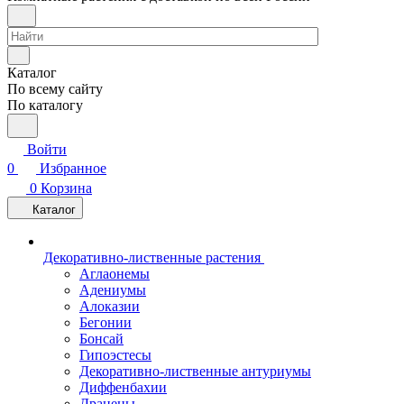
Каталог
По всему сайту
По каталогу
Войти
0
Избранное
0
Корзина
Каталог
Декоративно-лиственные растения
Аглаонемы
Адениумы
Алоказии
Бегонии
Бонсай
Гипоэстесы
Декоративно-лиственные антуриумы
Диффенбахии
Драцены