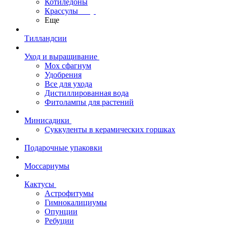
Котиледоны
Крассулы
Еще
Тилландсии
Уход и выращивание
Мох сфагнум
Удобрения
Все для ухода
Дистиллированная вода
Фитолампы для растений
Минисадики
Суккуленты в керамических горшках
Подарочные упаковки
Моссариумы
Кактусы
Астрофитумы
Гимнокалициумы
Опунции
Ребуции