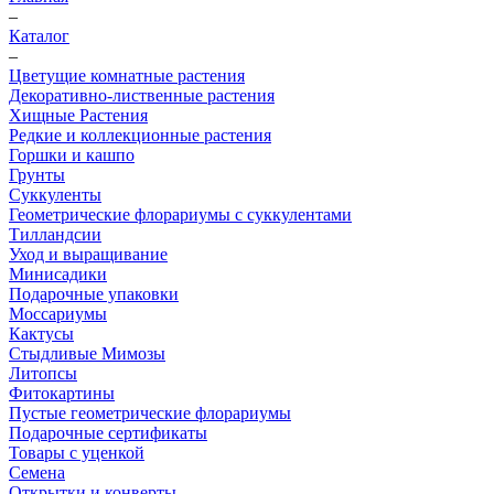
–
Каталог
–
Цветущие комнатные растения
Декоративно-лиственные растения
Хищные Растения
Редкие и коллекционные растения
Горшки и кашпо
Грунты
Суккуленты
Геометрические флорариумы с суккулентами
Тилландсии
Уход и выращивание
Минисадики
Подарочные упаковки
Моссариумы
Кактусы
Стыдливые Мимозы
Литопсы
Фитокартины
Пустые геометрические флорариумы
Подарочные сертификаты
Товары с уценкой
Семена
Открытки и конверты