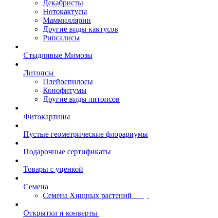
Декабристы
Нотокактусы
Маммиллярии
Другие виды кактусов
Рипсалисы
Стыдливые Мимозы
Литопсы
Плейоспилосы
Конофитумы
Другие виды литопсов
Фитокартины
Пустые геометрические флорариумы
Подарочные сертификаты
Товары с уценкой
Семена
Семена Хищных растений
Открытки и конверты