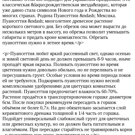
классическая &laquo;рождественская звезда&raquo;, которая
уже давно стала символов Нового года и Рождества во
многих странах. Родина Пуансеттии &ndash; Мексика.
Пуансеттия &ndash; многолетнее древесное растение
короткого светового дня. Без обрезок она может вырасти до
нескольких метров в высоту, но обрезка позволит уменьшить
габариты и придать кроне компактности. Обрезать
пуансеттию нужно в летнее время.</p>
<p>Пуансеттия любит яркий рассеянный свет, однако осенью
и зимой световой день не должен превышать 8-9 часов, иначе
пропадёт яркая окраска. Поливать пуансеттию во время
цветения нужно довольно обильно, но не переливать и не
пересушивать грунт. Особые условия во время периода покоя
ей не требуются. Подкормить пуансеттию нужно весной
комплексными удобрениями для цветущих комнатных
растений. Пуансеттия предпочитает влажность 60-70%.
Растение продаётся в транспортировочном горшке диаметром
6см. После покупки рекомендуем пересадить в горшок
объёмом не более 0,7л. На дно обязательно засыпается слой
керамзитового дренажа толщиной в 1/4 часть от горшка.
Подойдет универсальный слабокислый грунт для цветочных
или древесных культур, но он должен быть питательным и
влагоёмким. При пересадке старайтесь не травмировать корни
- у пуансеттии они очень чувствительные.</p>