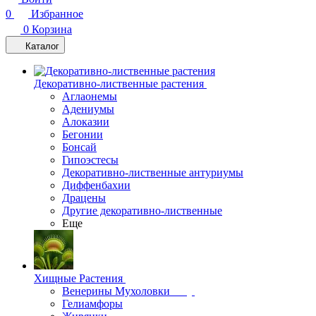
0
Избранное
0
Корзина
Каталог
Декоративно-лиственные растения
Аглаонемы
Адениумы
Алоказии
Бегонии
Бонсай
Гипоэстесы
Декоративно-лиственные антуриумы
Диффенбахии
Драцены
Другие декоративно-лиственные
Еще
Хищные Растения
Венерины Мухоловки
Гелиамфоры