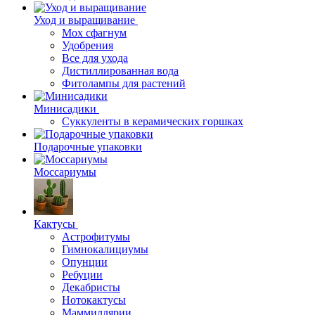
Уход и выращивание
Мох сфагнум
Удобрения
Все для ухода
Дистиллированная вода
Фитолампы для растений
Минисадики
Суккуленты в керамических горшках
Подарочные упаковки
Моссариумы
Кактусы
Астрофитумы
Гимнокалициумы
Опунции
Ребуции
Декабристы
Нотокактусы
Маммиллярии