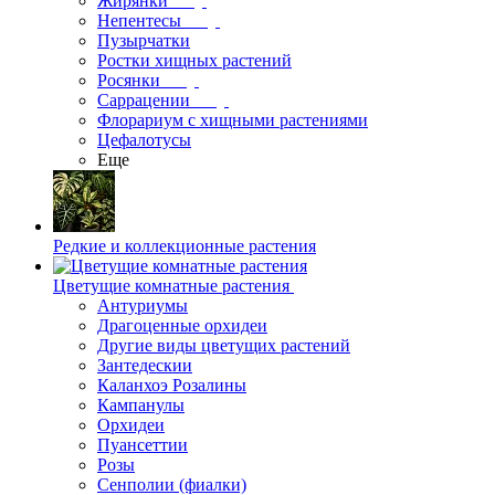
Жирянки
Непентесы
Пузырчатки
Ростки хищных растений
Росянки
Саррацении
Флорариум с хищными растениями
Цефалотусы
Еще
Редкие и коллекционные растения
Цветущие комнатные растения
Антуриумы
Драгоценные орхидеи
Другие виды цветущих растений
Зантедескии
Каланхоэ Розалины
Кампанулы
Орхидеи
Пуансеттии
Розы
Сенполии (фиалки)