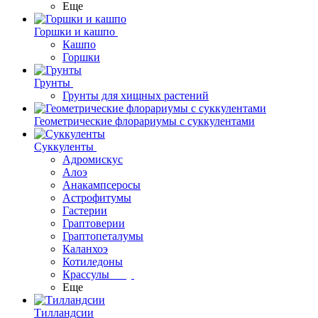
Еще
Горшки и кашпо
Кашпо
Горшки
Грунты
Грунты для хищных растений
Геометрические флорариумы с суккулентами
Суккуленты
Адромискус
Алоэ
Анакампсеросы
Астрофитумы
Гастерии
Граптоверии
Граптопеталумы
Каланхоэ
Котиледоны
Крассулы
Еще
Тилландсии