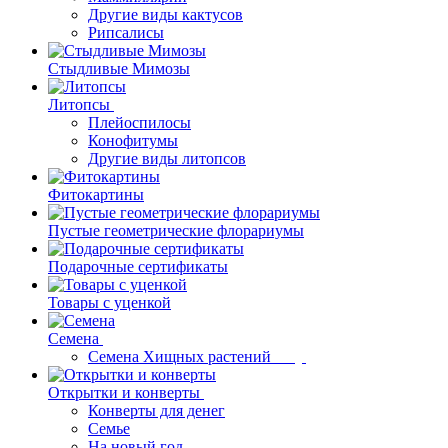
Другие виды кактусов
Рипсалисы
Стыдливые Мимозы
Литопсы
Плейоспилосы
Конофитумы
Другие виды литопсов
Фитокартины
Пустые геометрические флорариумы
Подарочные сертификаты
Товары с уценкой
Семена
Семена Хищных растений
Открытки и конверты
Конверты для денег
Семье
На новый год