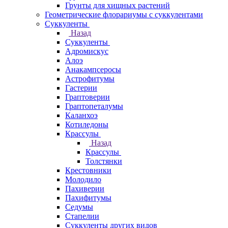
Грунты для хищных растений
Геометрические флорариумы с суккулентами
Суккуленты
Назад
Суккуленты
Адромискус
Алоэ
Анакампсеросы
Астрофитумы
Гастерии
Граптоверии
Граптопеталумы
Каланхоэ
Котиледоны
Крассулы
Назад
Крассулы
Толстянки
Крестовники
Молодило
Пахиверии
Пахифитумы
Седумы
Стапелии
Суккуленты других видов