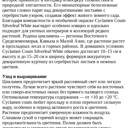
природной элегантности. Его миниатюрные белоснежные
цветки словно парят над декоративными листьями с
серебристым узором, создавая эффект живого зимнего сада.
Благодаря компактности и необычной окраске Cyclamen Coum
Silverleaf White выглядит особенно изящно и идеально
подходит для уютных интерьеров и коллекций редких
растений. Родина цикламена — регионы Восточного
Средиземноморья, Кавказа и Малой Азии, где растение растет
в прохладных лесах и горных районах. В домашних условиях
Cyclamen Coum Silverleaf White обычно достигает 10–15 см в
высоту и до 15–20 см в ширину, формируя аккуратную
декоративную куртину из серебристых листьев и нежных
цветков.
Уход и выращивание
Цикламен предпочитает яркий рассеянный свет или легкую
полутень. Лучше всего растение чувствует себя на восточных
или северо-восточных окнах без прямого палящего солнца.
Оптимальная температура содержания — от +10 до +20 °C.
Cyclamen coum любит прохладу и плохо переносит сильную
жару, особенно в период активного роста и цветения.
Растение предпочитает умеренную влажность воздуха.
Слишком сухой и горячий воздух может сокращать
продолжительность цветения. Полив должен быть
аккуратным и умеренным: грунт поддерживают слегка