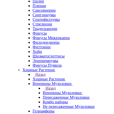
Пилеи
Плющи
Сансевиерии
Сингониумы
Спатифиллумы
Стрелиции
Традесканции
Фикусы
Фикусы Микрокарпа
Филодендроны
Фиттонии
Хойи
Шизматоглоттисы
Эпипремнумы
Фикусы Пумила
Хищные Растения
Назад
Хищные Растения
Венерины Мухоловки
Назад
Венерины Мухоловки
Пересаженные Мухоловки
Комбо наборы
Не пересаженные Мухоловки
Гелиамфоры