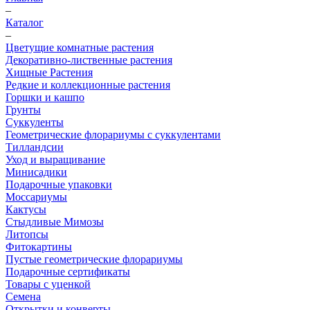
–
Каталог
–
Цветущие комнатные растения
Декоративно-лиственные растения
Хищные Растения
Редкие и коллекционные растения
Горшки и кашпо
Грунты
Суккуленты
Геометрические флорариумы с суккулентами
Тилландсии
Уход и выращивание
Минисадики
Подарочные упаковки
Моссариумы
Кактусы
Стыдливые Мимозы
Литопсы
Фитокартины
Пустые геометрические флорариумы
Подарочные сертификаты
Товары с уценкой
Семена
Открытки и конверты