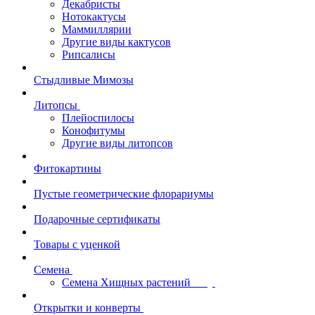
Декабристы
Нотокактусы
Маммиллярии
Другие виды кактусов
Рипсалисы
Стыдливые Мимозы
Литопсы
Плейоспилосы
Конофитумы
Другие виды литопсов
Фитокартины
Пустые геометрические флорариумы
Подарочные сертификаты
Товары с уценкой
Семена
Семена Хищных растений
Открытки и конверты