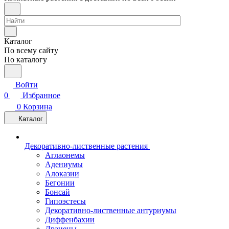
Каталог
По всему сайту
По каталогу
Войти
0
Избранное
0
Корзина
Каталог
Декоративно-лиственные растения
Аглаонемы
Адениумы
Алоказии
Бегонии
Бонсай
Гипоэстесы
Декоративно-лиственные антуриумы
Диффенбахии
Драцены