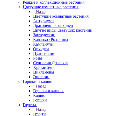
Редкие и коллекционные растения
Цветущие комнатные растения
Назад
Цветущие комнатные растения
Антуриумы
Драгоценные орхидеи
Другие виды цветущих растений
Зантедескии
Каланхоэ Розалины
Кампанулы
Орхидеи
Пуансеттии
Розы
Сенполии (фиалки)
Хризантемы
Цикламены
Эписции
Горшки и кашпо
Назад
Горшки и кашпо
Кашпо
Горшки
Грунты
Назад
Грунты