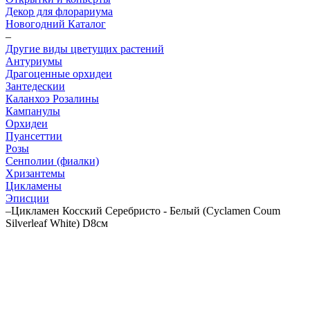
Декор для флорариума
Новогодний Каталог
–
Другие виды цветущих растений
Антуриумы
Драгоценные орхидеи
Зантедескии
Каланхоэ Розалины
Кампанулы
Орхидеи
Пуансеттии
Розы
Сенполии (фиалки)
Хризантемы
Цикламены
Эписции
–
Цикламен Косский Серебристо - Белый (Cyclamen Coum
Silverleaf White) D8см