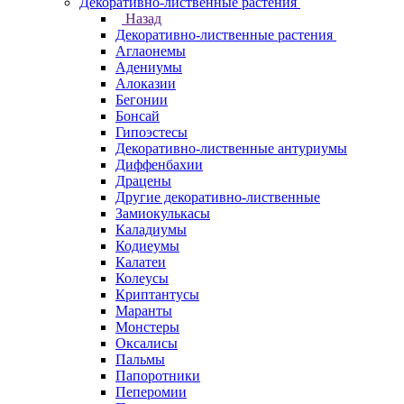
Декоративно-лиственные растения
Назад
Декоративно-лиственные растения
Аглаонемы
Адениумы
Алоказии
Бегонии
Бонсай
Гипоэстесы
Декоративно-лиственные антуриумы
Диффенбахии
Драцены
Другие декоративно-лиственные
Замиокулькасы
Каладиумы
Кодиеумы
Калатеи
Колеусы
Криптантусы
Маранты
Монстеры
Оксалисы
Пальмы
Папоротники
Пеперомии