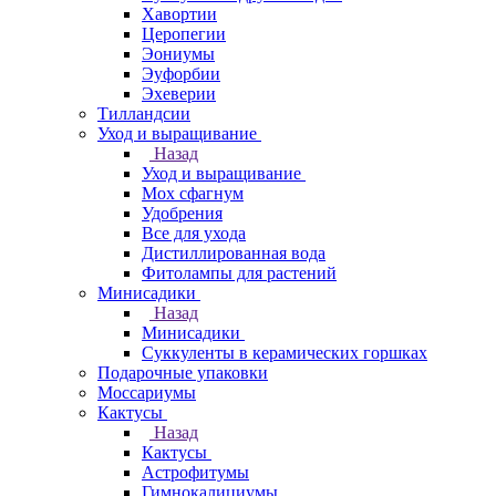
Хавортии
Церопегии
Эониумы
Эуфорбии
Эхеверии
Тилландсии
Уход и выращивание
Назад
Уход и выращивание
Мох сфагнум
Удобрения
Все для ухода
Дистиллированная вода
Фитолампы для растений
Минисадики
Назад
Минисадики
Суккуленты в керамических горшках
Подарочные упаковки
Моссариумы
Кактусы
Назад
Кактусы
Астрофитумы
Гимнокалициумы