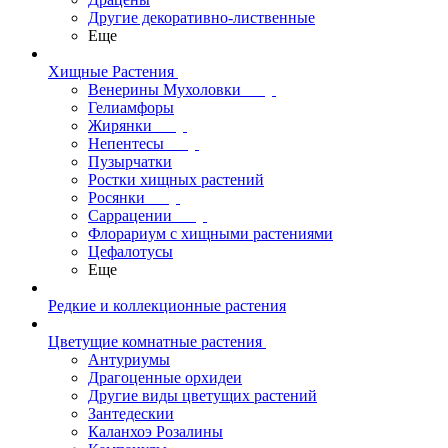
Другие декоративно-лиственные
Еще
Хищные Растения
Венерины Мухоловки
Гелиамфоры
Жирянки
Непентесы
Пузырчатки
Ростки хищных растений
Росянки
Саррацении
Флорариум с хищными растениями
Цефалотусы
Еще
Редкие и коллекционные растения
Цветущие комнатные растения
Антуриумы
Драгоценные орхидеи
Другие виды цветущих растений
Зантедескии
Каланхоэ Розалины