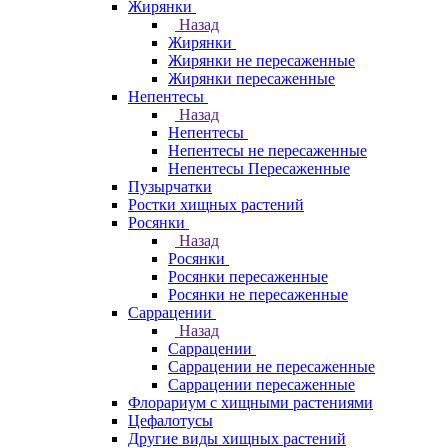
Жирянки
Назад
Жирянки
Жирянки не пересаженные
Жирянки пересаженные
Непентесы
Назад
Непентесы
Непентесы не пересаженные
Непентесы Пересаженные
Пузырчатки
Ростки хищных растений
Росянки
Назад
Росянки
Росянки пересаженные
Росянки не пересаженные
Саррацении
Назад
Саррацении
Саррацении не пересаженные
Саррацении пересаженные
Флорариум с хищными растениями
Цефалотусы
Другие виды хищных растений