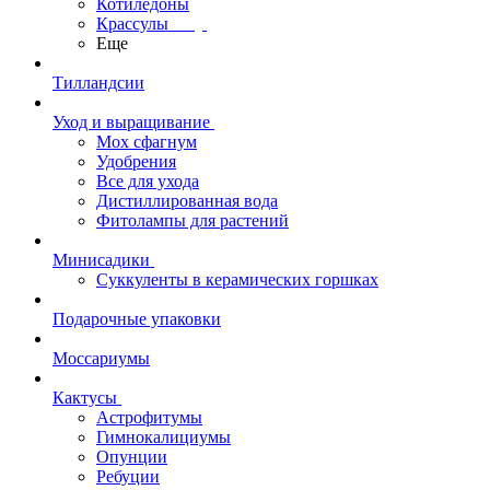
Котиледоны
Крассулы
Еще
Тилландсии
Уход и выращивание
Мох сфагнум
Удобрения
Все для ухода
Дистиллированная вода
Фитолампы для растений
Минисадики
Суккуленты в керамических горшках
Подарочные упаковки
Моссариумы
Кактусы
Астрофитумы
Гимнокалициумы
Опунции
Ребуции