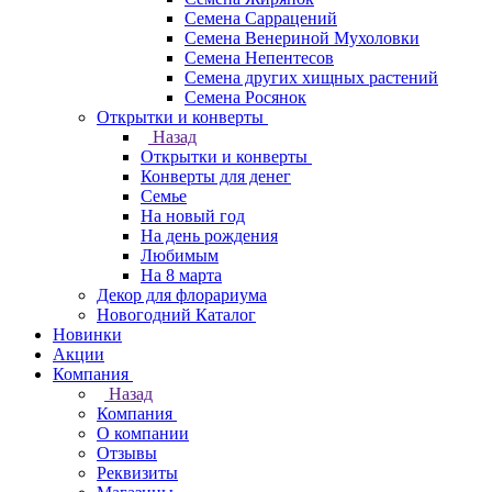
Семена Саррацений
Семена Венериной Мухоловки
Семена Непентесов
Семена других хищных растений
Семена Росянок
Открытки и конверты
Назад
Открытки и конверты
Конверты для денег
Семье
На новый год
На день рождения
Любимым
На 8 марта
Декор для флорариума
Новогодний Каталог
Новинки
Акции
Компания
Назад
Компания
О компании
Отзывы
Реквизиты