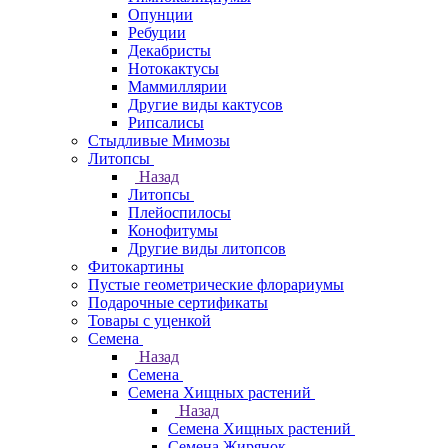
Опунции
Ребуции
Декабристы
Нотокактусы
Маммиллярии
Другие виды кактусов
Рипсалисы
Стыдливые Мимозы
Литопсы
Назад
Литопсы
Плейоспилосы
Конофитумы
Другие виды литопсов
Фитокартины
Пустые геометрические флорариумы
Подарочные сертификаты
Товары с уценкой
Семена
Назад
Семена
Семена Хищных растений
Назад
Семена Хищных растений
Семена Жирянок