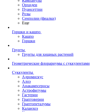
Кампанулы
Орхидеи
Пуансеттии
Розы
Сенполии (фиалки)
Еще
Горшки и кашпо
Кашпо
Горшки
Грунты
Грунты для хищных растений
Геометрические флорариумы с суккулентами
Суккуленты
Адромискус
Алоэ
Анакампсеросы
Астрофитумы
Гастерии
Граптоверии
Граптопеталумы
Каланхоэ