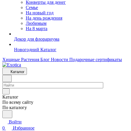
Конверты для денег
Семье
На новый год
На день рождения
Любимым
На 8 марта
Декор для флорариума
Новогодний Каталог
Хищные Растения
Блог
Новости
Подарочные сертификаты
Каталог
Каталог
По всему сайту
По каталогу
Войти
0
Избранное