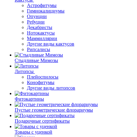
Астрофитумы
Гимнокалициумы
Опунции
Ребуции
Декабристы
Нотокактусы
Маммиллярии
Другие виды кактусов
Рипсалисы
Стыдливые Мимозы
Литопсы
Плейоспилосы
Конофитумы
Другие виды литопсов
Фитокартины
Пустые геометрические флорариумы
Подарочные сертификаты
Товары с уценкой