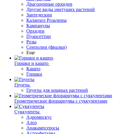
Драгоценные орхидеи
Другие виды цветущих растений
Зантедескии
Каланхоэ Розалины
Кампанулы
Орхидеи
Пуансеттии
Розы
Сенполии (фиалки)
Еще
Горшки и кашпо
Кашпо
Горшки
Грунты
Грунты для хищных растений
Геометрические флорариумы с суккулентами
Суккуленты
Адромискус
Алоэ
Анакампсеросы
Астрофитумы