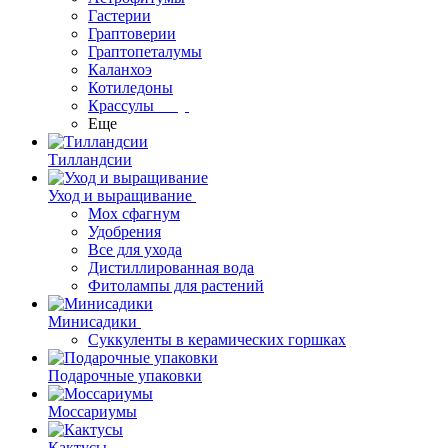
Гастерии
Граптоверии
Граптопеталумы
Каланхоэ
Котиледоны
Крассулы
Еще
Тилландсии
Уход и выращивание
Мох сфагнум
Удобрения
Все для ухода
Дистиллированная вода
Фитолампы для растений
Минисадики
Суккуленты в керамических горшках
Подарочные упаковки
Моссариумы
Кактусы