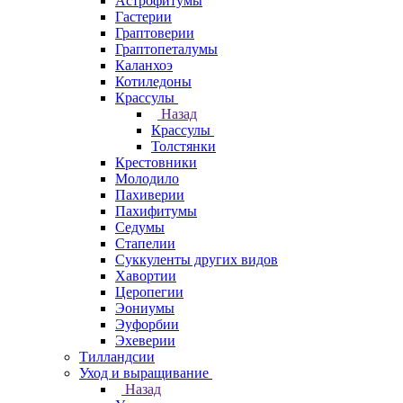
Астрофитумы
Гастерии
Граптоверии
Граптопеталумы
Каланхоэ
Котиледоны
Крассулы
Назад
Крассулы
Толстянки
Крестовники
Молодило
Пахиверии
Пахифитумы
Седумы
Стапелии
Суккуленты других видов
Хавортии
Церопегии
Эониумы
Эуфорбии
Эхеверии
Тилландсии
Уход и выращивание
Назад