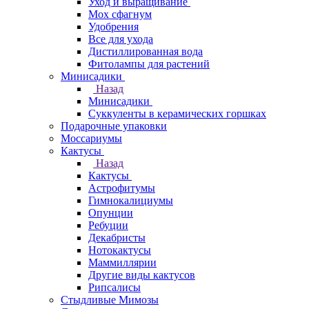
Уход и выращивание
Мох сфагнум
Удобрения
Все для ухода
Дистиллированная вода
Фитолампы для растений
Минисадики
Назад
Минисадики
Суккуленты в керамических горшках
Подарочные упаковки
Моссариумы
Кактусы
Назад
Кактусы
Астрофитумы
Гимнокалициумы
Опунции
Ребуции
Декабристы
Нотокактусы
Маммиллярии
Другие виды кактусов
Рипсалисы
Стыдливые Мимозы