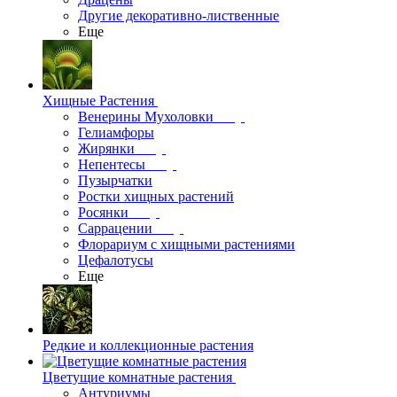
Другие декоративно-лиственные
Еще
Хищные Растения
Венерины Мухоловки
Гелиамфоры
Жирянки
Непентесы
Пузырчатки
Ростки хищных растений
Росянки
Саррацении
Флорариум с хищными растениями
Цефалотусы
Еще
Редкие и коллекционные растения
Цветущие комнатные растения
Антуриумы