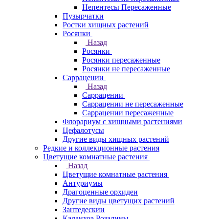
Непентесы Пересаженные
Пузырчатки
Ростки хищных растений
Росянки
Назад
Росянки
Росянки пересаженные
Росянки не пересаженные
Саррацении
Назад
Саррацении
Саррацении не пересаженные
Саррацении пересаженные
Флорариум с хищными растениями
Цефалотусы
Другие виды хищных растений
Редкие и коллекционные растения
Цветущие комнатные растения
Назад
Цветущие комнатные растения
Антуриумы
Драгоценные орхидеи
Другие виды цветущих растений
Зантедескии
Каланхоэ Розалины