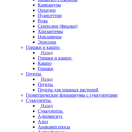
Кампанулы
Орхидеи
Пуансеттии
Розы
Сенполии (фиалки)
Хризантемы
Цикламены
Эписции
Горшки и кашпо
Назад
Горшки и кашпо
Кашпо
Горшки
Грунты
Назад
Грунты
Грунты для хищных растений
Геометрические флорариумы с суккулентами
Суккуленты
Назад
Суккуленты
Адромискус
Алоэ
Анакампсеросы