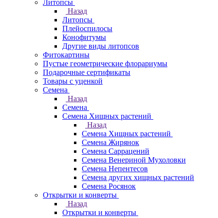
Литопсы
Назад
Литопсы
Плейоспилосы
Конофитумы
Другие виды литопсов
Фитокартины
Пустые геометрические флорариумы
Подарочные сертификаты
Товары с уценкой
Семена
Назад
Семена
Семена Хищных растений
Назад
Семена Хищных растений
Семена Жирянок
Семена Саррацений
Семена Венериной Мухоловки
Семена Непентесов
Семена других хищных растений
Семена Росянок
Открытки и конверты
Назад
Открытки и конверты