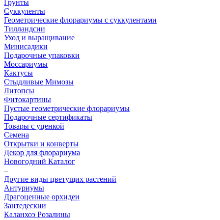
Грунты
Суккуленты
Геометрические флорариумы с суккулентами
Тилландсии
Уход и выращивание
Минисадики
Подарочные упаковки
Моссариумы
Кактусы
Стыдливые Мимозы
Литопсы
Фитокартины
Пустые геометрические флорариумы
Подарочные сертификаты
Товары с уценкой
Семена
Открытки и конверты
Декор для флорариума
Новогодний Каталог
–
Другие виды цветущих растений
Антуриумы
Драгоценные орхидеи
Зантедескии
Каланхоэ Розалины