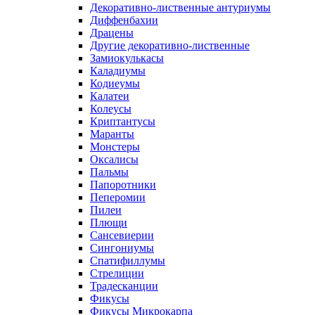
Декоративно-лиственные антуриумы
Диффенбахии
Драцены
Другие декоративно-лиственные
Замиокулькасы
Каладиумы
Кодиеумы
Калатеи
Колеусы
Криптантусы
Маранты
Монстеры
Оксалисы
Пальмы
Папоротники
Пеперомии
Пилеи
Плющи
Сансевиерии
Сингониумы
Спатифиллумы
Стрелиции
Традесканции
Фикусы
Фикусы Микрокарпа