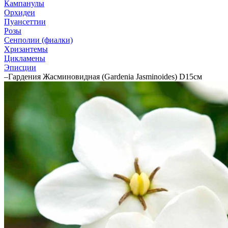
Кампанулы
Орхидеи
Пуансеттии
Розы
Сенполии (фиалки)
Хризантемы
Цикламены
Эписции
–
Гардения Жасминовидная (Gardenia Jasminoides) D15см