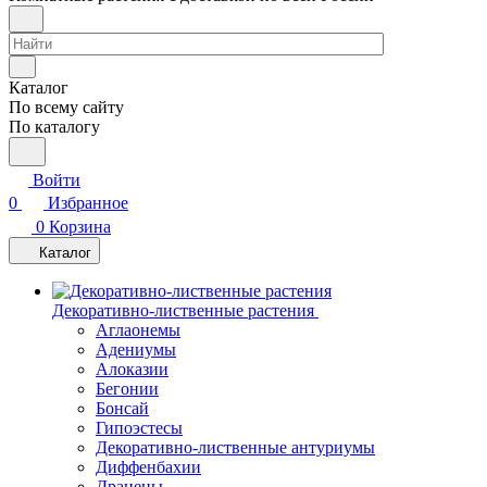
Каталог
По всему сайту
По каталогу
Войти
0
Избранное
0
Корзина
Каталог
Декоративно-лиственные растения
Аглаонемы
Адениумы
Алоказии
Бегонии
Бонсай
Гипоэстесы
Декоративно-лиственные антуриумы
Диффенбахии
Драцены