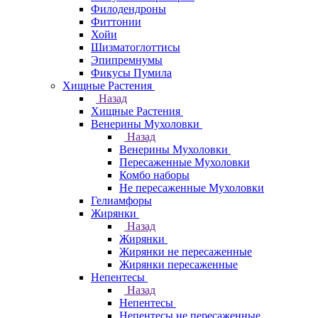
Филодендроны
Фиттонии
Хойи
Шизматоглоттисы
Эпипремнумы
Фикусы Пумила
Хищные Растения
Назад
Хищные Растения
Венерины Мухоловки
Назад
Венерины Мухоловки
Пересаженные Мухоловки
Комбо наборы
Не пересаженные Мухоловки
Гелиамфоры
Жирянки
Назад
Жирянки
Жирянки не пересаженные
Жирянки пересаженные
Непентесы
Назад
Непентесы
Непентесы не пересаженные