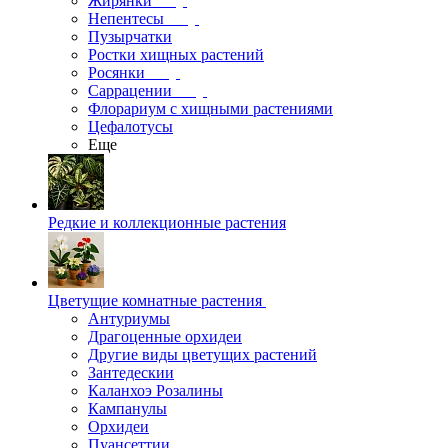
Жирянки
Непентесы
Пузырчатки
Ростки хищных растений
Росянки
Саррацении
Флорариум с хищными растениями
Цефалотусы
Еще
Редкие и коллекционные растения
Цветущие комнатные растения
Антуриумы
Драгоценные орхидеи
Другие виды цветущих растений
Зантедескии
Каланхоэ Розалины
Кампанулы
Орхидеи
Пуансеттии