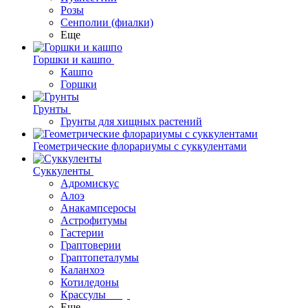
Розы
Сенполии (фиалки)
Еще
Горшки и кашпо
Кашпо
Горшки
Грунты
Грунты для хищных растений
Геометрические флорариумы с суккулентами
Суккуленты
Адромискус
Алоэ
Анакампсеросы
Астрофитумы
Гастерии
Граптоверии
Граптопеталумы
Каланхоэ
Котиледоны
Крассулы
Еще