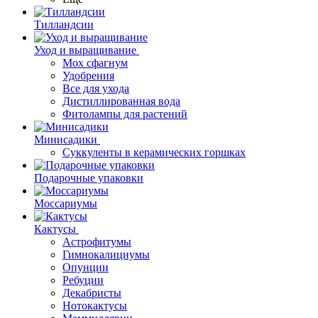
Тилландсии
Уход и выращивание
Мох сфагнум
Удобрения
Все для ухода
Дистиллированная вода
Фитолампы для растений
Минисадики
Суккуленты в керамических горшках
Подарочные упаковки
Моссариумы
Кактусы
Астрофитумы
Гимнокалициумы
Опунции
Ребуции
Декабристы
Нотокактусы