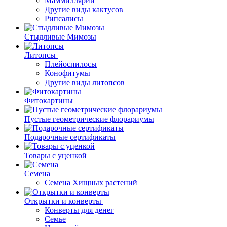
Маммиллярии
Другие виды кактусов
Рипсалисы
Стыдливые Мимозы
Литопсы
Плейоспилосы
Конофитумы
Другие виды литопсов
Фитокартины
Пустые геометрические флорариумы
Подарочные сертификаты
Товары с уценкой
Семена
Семена Хищных растений
Открытки и конверты
Конверты для денег
Семье