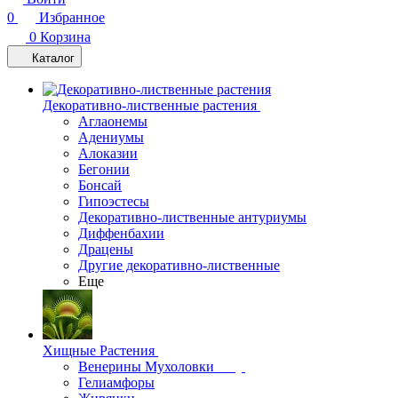
0
Избранное
0
Корзина
Каталог
Декоративно-лиственные растения
Аглаонемы
Адениумы
Алоказии
Бегонии
Бонсай
Гипоэстесы
Декоративно-лиственные антуриумы
Диффенбахии
Драцены
Другие декоративно-лиственные
Еще
Хищные Растения
Венерины Мухоловки
Гелиамфоры