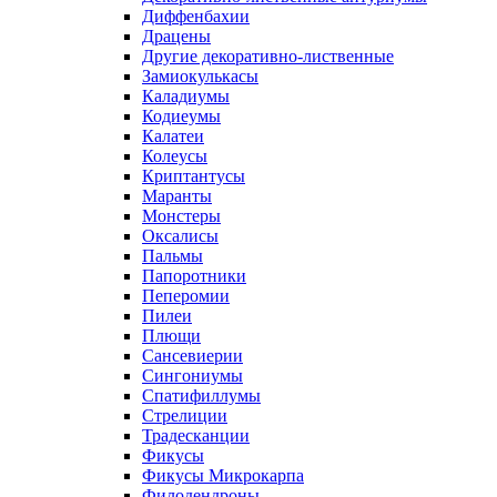
Диффенбахии
Драцены
Другие декоративно-лиственные
Замиокулькасы
Каладиумы
Кодиеумы
Калатеи
Колеусы
Криптантусы
Маранты
Монстеры
Оксалисы
Пальмы
Папоротники
Пеперомии
Пилеи
Плющи
Сансевиерии
Сингониумы
Спатифиллумы
Стрелиции
Традесканции
Фикусы
Фикусы Микрокарпа
Филодендроны