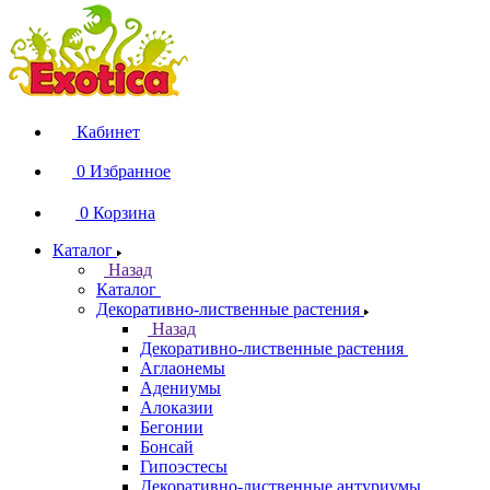
Кабинет
0
Избранное
0
Корзина
Каталог
Назад
Каталог
Декоративно-лиственные растения
Назад
Декоративно-лиственные растения
Аглаонемы
Адениумы
Алоказии
Бегонии
Бонсай
Гипоэстесы
Декоративно-лиственные антуриумы