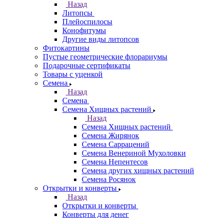
Назад
Литопсы
Плейоспилосы
Конофитумы
Другие виды литопсов
Фитокартины
Пустые геометрические флорариумы
Подарочные сертификаты
Товары с уценкой
Семена
Назад
Семена
Семена Хищных растений
Назад
Семена Хищных растений
Семена Жирянок
Семена Саррацений
Семена Венериной Мухоловки
Семена Непентесов
Семена других хищных растений
Семена Росянок
Открытки и конверты
Назад
Открытки и конверты
Конверты для денег