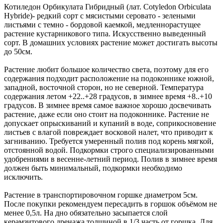
Котиледон Орбикулата Гибридный (лат. Cotyledon Orbiculata
Hybride)- редкий сорт с мясистыми серовато - зелеными
листьями с темно - бордовой каемкой, медленнорастущее
растение кустарникового типа. Искусственно выведенный
сорт. В домашних условиях растение может достигать высоты
до 50см.
Растение любит большое количество света, поэтому для его
содержания подходит расположение на подоконнике южной,
западной, восточной сторон, но не северной. Температура
содержания летом +22..+28 градусов, в зимнее время +8..+10
градусов. В зимнее время самое важное хорошо досвечивать
растение, даже если оно стоит на подоконнике. Растение не
допускает опрыскиваний и купаний в воде, соприкосновение
листьев с влагой повреждает восковой налет, что приводит к
загниванию. Требуется умеренный полив под корень мягкой,
отстоянной водой. Подкормки строго специализированными
удобрениями в весенне-летний период. Полив в зимнее время
должен быть минимальный, подкормки необходимо
исключить.
Растение в транспортировочном горшке диаметром 5см.
После покупки рекомендуем пересадить в горшок объёмом не
менее 0,5л. На дно обязательно засыпается слой
керамзитового дренажа толщиной в 1/3 часть от горшка. Для