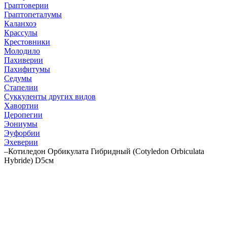
Граптоверии
Граптопеталумы
Каланхоэ
Крассулы
Крестовники
Молодило
Пахиверии
Пахифитумы
Седумы
Стапелии
Суккуленты других видов
Хавортии
Церопегии
Эониумы
Эуфорбии
Эхеверии
–
Котиледон Орбикулата Гибридный (Cotyledon Orbiculata
Hybride) D5см