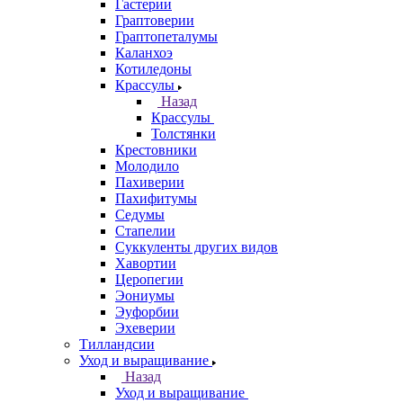
Гастерии
Граптоверии
Граптопеталумы
Каланхоэ
Котиледоны
Крассулы
Назад
Крассулы
Толстянки
Крестовники
Молодило
Пахиверии
Пахифитумы
Седумы
Стапелии
Суккуленты других видов
Хавортии
Церопегии
Эониумы
Эуфорбии
Эхеверии
Тилландсии
Уход и выращивание
Назад
Уход и выращивание