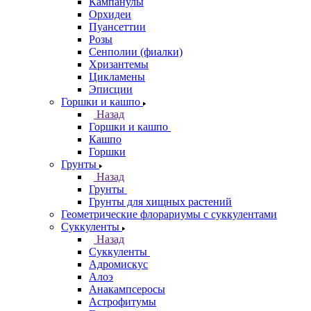
Кампанулы
Орхидеи
Пуансеттии
Розы
Сенполии (фиалки)
Хризантемы
Цикламены
Эписции
Горшки и кашпо
Назад
Горшки и кашпо
Кашпо
Горшки
Грунты
Назад
Грунты
Грунты для хищных растений
Геометрические флорариумы с суккулентами
Суккуленты
Назад
Суккуленты
Адромискус
Алоэ
Анакампсеросы
Астрофитумы