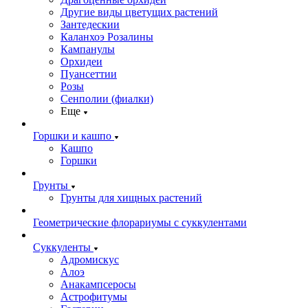
Другие виды цветущих растений
Зантедескии
Каланхоэ Розалины
Кампанулы
Орхидеи
Пуансеттии
Розы
Сенполии (фиалки)
Еще
Горшки и кашпо
Кашпо
Горшки
Грунты
Грунты для хищных растений
Геометрические флорариумы с суккулентами
Суккуленты
Адромискус
Алоэ
Анакампсеросы
Астрофитумы