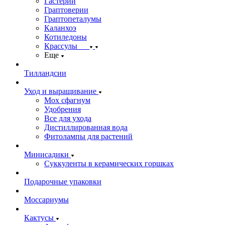
Гастерии
Граптоверии
Граптопеталумы
Каланхоэ
Котиледоны
Крассулы
Еще
Тилландсии
Уход и выращивание
Мох сфагнум
Удобрения
Все для ухода
Дистиллированная вода
Фитолампы для растений
Минисадики
Суккуленты в керамических горшках
Подарочные упаковки
Моссариумы
Кактусы