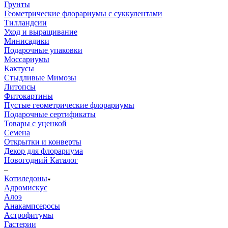
Грунты
Геометрические флорариумы с суккулентами
Тилландсии
Уход и выращивание
Минисадики
Подарочные упаковки
Моссариумы
Кактусы
Стыдливые Мимозы
Литопсы
Фитокартины
Пустые геометрические флорариумы
Подарочные сертификаты
Товары с уценкой
Семена
Открытки и конверты
Декор для флорариума
Новогодний Каталог
–
Котиледоны
Адромискус
Алоэ
Анакампсеросы
Астрофитумы
Гастерии