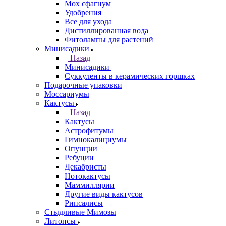
Мох сфагнум
Удобрения
Все для ухода
Дистиллированная вода
Фитолампы для растений
Минисадики
Назад
Минисадики
Суккуленты в керамических горшках
Подарочные упаковки
Моссариумы
Кактусы
Назад
Кактусы
Астрофитумы
Гимнокалициумы
Опунции
Ребуции
Декабристы
Нотокактусы
Маммиллярии
Другие виды кактусов
Рипсалисы
Стыдливые Мимозы
Литопсы