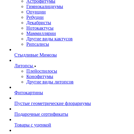
Астрофитумы
Гимнокалициумы
Опунции
Ребуции
Декабристы
Нотокактусы
Маммиллярии
Другие виды кактусов
Рипсалисы
Стыдливые Мимозы
Литопсы
Плейоспилосы
Конофитумы
Другие виды литопсов
Фитокартины
Пустые геометрические флорариумы
Подарочные сертификаты
Товары с уценкой