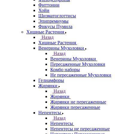
Фиттонии
Хойи
Шизматоглоттисы
Эпипремнумы
Фикусы Пумила
Хищные Растения
Назад
Хищные Растения
Венерины Мухоловки
Назад
Венерины Мухоловки
Пересаженные Мухоловки
Комбо наборы
Не пересаженные Мухоловки
Гелиамфоры
Жирянки
Назад
Жирянки
Жирянки не пересаженные
Жирянки пересаженные
Непентесы
Назад
Непентесы
Непентесы не пересаженные