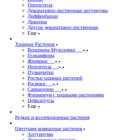
Гипоэстесы
Декоративно-лиственные антуриумы
Диффенбахии
Драцены
Другие декоративно-лиственные
Еще
Хищные Растения
Венерины Мухоловки
Гелиамфоры
Жирянки
Непентесы
Пузырчатки
Ростки хищных растений
Росянки
Саррацении
Флорариум с хищными растениями
Цефалотусы
Еще
Редкие и коллекционные растения
Цветущие комнатные растения
Антуриумы
Драгоценные орхидеи