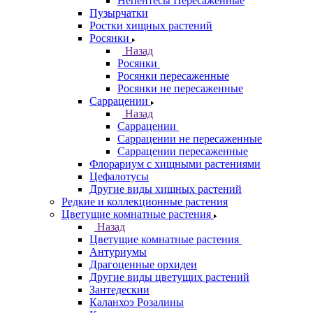
Непентесы Пересаженные
Пузырчатки
Ростки хищных растений
Росянки
Назад
Росянки
Росянки пересаженные
Росянки не пересаженные
Саррацении
Назад
Саррацении
Саррацении не пересаженные
Саррацении пересаженные
Флорариум с хищными растениями
Цефалотусы
Другие виды хищных растений
Редкие и коллекционные растения
Цветущие комнатные растения
Назад
Цветущие комнатные растения
Антуриумы
Драгоценные орхидеи
Другие виды цветущих растений
Зантедескии
Каланхоэ Розалины