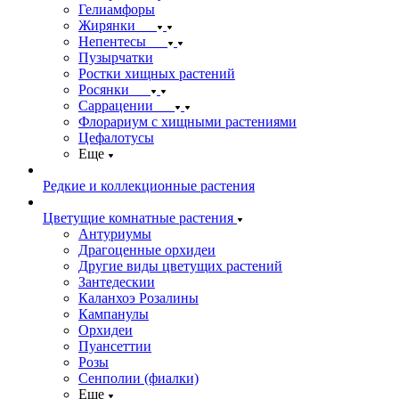
Гелиамфоры
Жирянки
Непентесы
Пузырчатки
Ростки хищных растений
Росянки
Саррацении
Флорариум с хищными растениями
Цефалотусы
Еще
Редкие и коллекционные растения
Цветущие комнатные растения
Антуриумы
Драгоценные орхидеи
Другие виды цветущих растений
Зантедескии
Каланхоэ Розалины
Кампанулы
Орхидеи
Пуансеттии
Розы
Сенполии (фиалки)
Еще