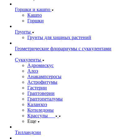
Горшки и кашпо
Кашпо
Горшки
Грунты
Грунты для хищных растений
Геометрические флорариумы с суккулентами
Суккуленты
Адромискус
Алоэ
Анакампсеросы
Астрофитумы
Гастерии
Граптоверии
Граптопеталумы
Каланхоэ
Котиледоны
Крассулы
Еще
Тилландсии