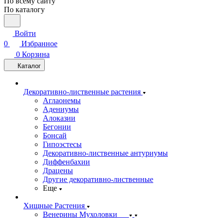
По всему сайту
По каталогу
Войти
0
Избранное
0
Корзина
Каталог
Декоративно-лиственные растения
Аглаонемы
Адениумы
Алоказии
Бегонии
Бонсай
Гипоэстесы
Декоративно-лиственные антуриумы
Диффенбахии
Драцены
Другие декоративно-лиственные
Еще
Хищные Растения
Венерины Мухоловки