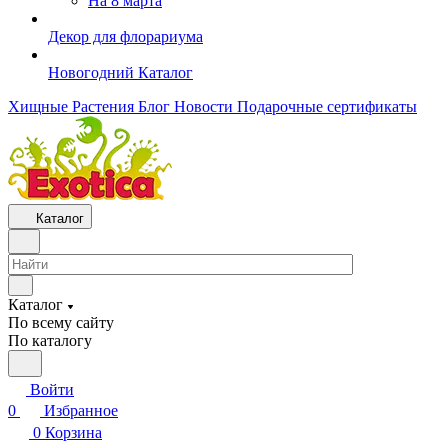
На 8 марта
Декор для флорариума
Новогодний Каталог
Хищные Растения
Блог
Новости
Подарочные сертификаты
Каталог
Каталог
По всему сайту
По каталогу
Войти
0
Избранное
0
Корзина