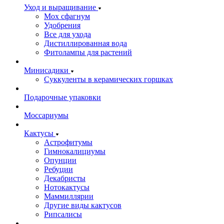
Уход и выращивание
Мох сфагнум
Удобрения
Все для ухода
Дистиллированная вода
Фитолампы для растений
Минисадики
Суккуленты в керамических горшках
Подарочные упаковки
Моссариумы
Кактусы
Астрофитумы
Гимнокалициумы
Опунции
Ребуции
Декабристы
Нотокактусы
Маммиллярии
Другие виды кактусов
Рипсалисы