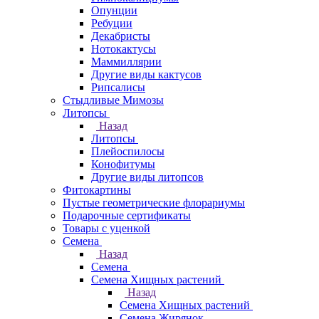
Опунции
Ребуции
Декабристы
Нотокактусы
Маммиллярии
Другие виды кактусов
Рипсалисы
Стыдливые Мимозы
Литопсы
Назад
Литопсы
Плейоспилосы
Конофитумы
Другие виды литопсов
Фитокартины
Пустые геометрические флорариумы
Подарочные сертификаты
Товары с уценкой
Семена
Назад
Семена
Семена Хищных растений
Назад
Семена Хищных растений
Семена Жирянок