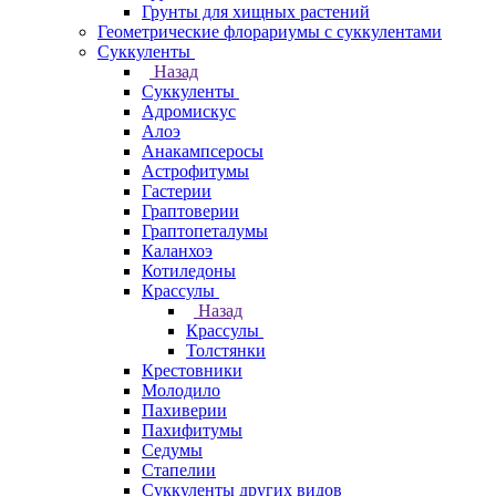
Грунты для хищных растений
Геометрические флорариумы с суккулентами
Суккуленты
Назад
Суккуленты
Адромискус
Алоэ
Анакампсеросы
Астрофитумы
Гастерии
Граптоверии
Граптопеталумы
Каланхоэ
Котиледоны
Крассулы
Назад
Крассулы
Толстянки
Крестовники
Молодило
Пахиверии
Пахифитумы
Седумы
Стапелии
Суккуленты других видов