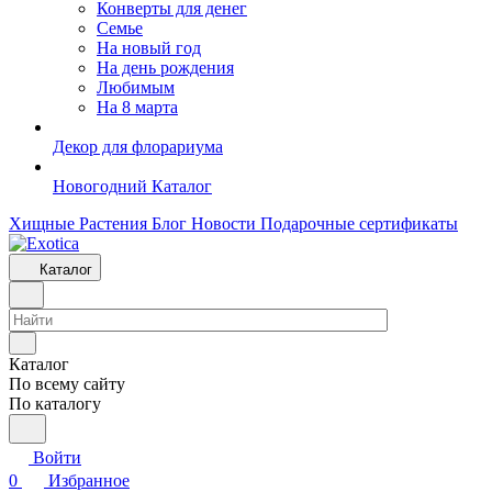
Конверты для денег
Семье
На новый год
На день рождения
Любимым
На 8 марта
Декор для флорариума
Новогодний Каталог
Хищные Растения
Блог
Новости
Подарочные сертификаты
Каталог
Каталог
По всему сайту
По каталогу
Войти
0
Избранное