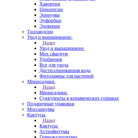
Хавортии
Церопегии
Эониумы
Эуфорбии
Эхеверии
Тилландсии
Уход и выращивание
Назад
Уход и выращивание
Мох сфагнум
Удобрения
Все для ухода
Дистиллированная вода
Фитолампы для растений
Минисадики
Назад
Минисадики
Суккуленты в керамических горшках
Подарочные упаковки
Моссариумы
Кактусы
Назад
Кактусы
Астрофитумы
Гимнокалициумы