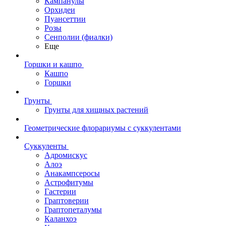
Кампанулы
Орхидеи
Пуансеттии
Розы
Сенполии (фиалки)
Еще
Горшки и кашпо
Кашпо
Горшки
Грунты
Грунты для хищных растений
Геометрические флорариумы с суккулентами
Суккуленты
Адромискус
Алоэ
Анакампсеросы
Астрофитумы
Гастерии
Граптоверии
Граптопеталумы
Каланхоэ