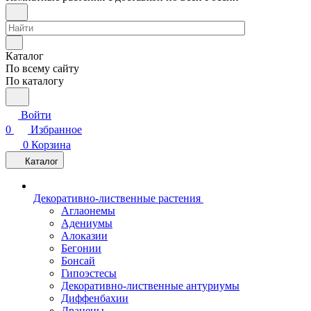
Каталог
По всему сайту
По каталогу
Войти
0
Избранное
0
Корзина
Каталог
Декоративно-лиственные растения
Аглаонемы
Адениумы
Алоказии
Бегонии
Бонсай
Гипоэстесы
Декоративно-лиственные антуриумы
Диффенбахии
Драцены