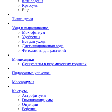
Котиледоны
Крассулы
Еще
Тилландсии
Уход и выращивание
Мох сфагнум
Удобрения
Все для ухода
Дистиллированная вода
Фитолампы для растений
Минисадики
Суккуленты в керамических горшках
Подарочные упаковки
Моссариумы
Кактусы
Астрофитумы
Гимнокалициумы
Опунции
Ребуции