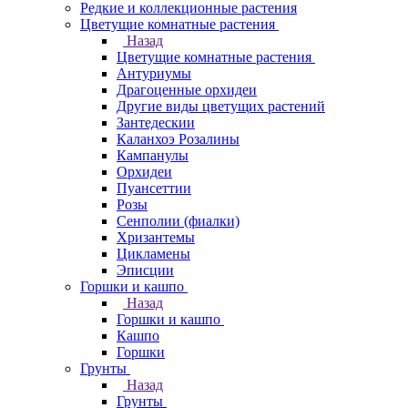
Редкие и коллекционные растения
Цветущие комнатные растения
Назад
Цветущие комнатные растения
Антуриумы
Драгоценные орхидеи
Другие виды цветущих растений
Зантедескии
Каланхоэ Розалины
Кампанулы
Орхидеи
Пуансеттии
Розы
Сенполии (фиалки)
Хризантемы
Цикламены
Эписции
Горшки и кашпо
Назад
Горшки и кашпо
Кашпо
Горшки
Грунты
Назад
Грунты