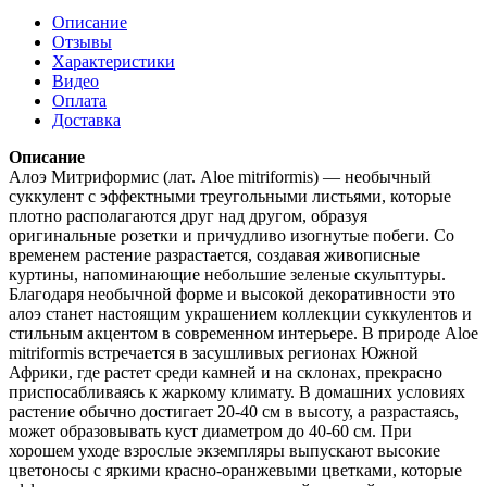
Описание
Отзывы
Характеристики
Видео
Оплата
Доставка
Описание
Алоэ Митриформис (лат. Aloe mitriformis) — необычный
суккулент с эффектными треугольными листьями, которые
плотно располагаются друг над другом, образуя
оригинальные розетки и причудливо изогнутые побеги. Со
временем растение разрастается, создавая живописные
куртины, напоминающие небольшие зеленые скульптуры.
Благодаря необычной форме и высокой декоративности это
алоэ станет настоящим украшением коллекции суккулентов и
стильным акцентом в современном интерьере. В природе Aloe
mitriformis встречается в засушливых регионах Южной
Африки, где растет среди камней и на склонах, прекрасно
приспосабливаясь к жаркому климату. В домашних условиях
растение обычно достигает 20-40 см в высоту, а разрастаясь,
может образовывать куст диаметром до 40-60 см. При
хорошем уходе взрослые экземпляры выпускают высокие
цветоносы с яркими красно-оранжевыми цветками, которые