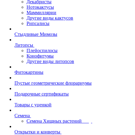
Декабристы
Нотокактусы
Маммиллярии
Другие виды кактусов
Рипсалисы
Стыдливые Мимозы
Литопсы
Плейоспилосы
Конофитумы
Другие виды литопсов
Фитокартины
Пустые геометрические флорариумы
Подарочные сертификаты
Товары с уценкой
Семена
Семена Хищных растений
Открытки и конверты