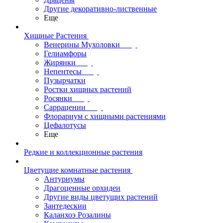
Другие декоративно-лиственные
Еще
Хищные Растения
Венерины Мухоловки
Гелиамфоры
Жирянки
Непентесы
Пузырчатки
Ростки хищных растений
Росянки
Саррацении
Флорариум с хищными растениями
Цефалотусы
Еще
Редкие и коллекционные растения
Цветущие комнатные растения
Антуриумы
Драгоценные орхидеи
Другие виды цветущих растений
Зантедескии
Каланхоэ Розалины