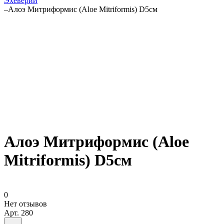
Эхеверии
–
Алоэ Митриформис (Aloe Mitriformis) D5см
Алоэ Митриформис (Aloe
Mitriformis) D5см
0
Нет отзывов
Арт.
280