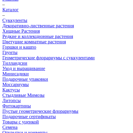
–
Каталог
–
Суккуленты
Декоративно-лиственные растения
Хищные Растения
Редкие и коллекционные растения
Цветущие комнатные растения
Горшки и кашпо
Грунты
Геометрические флорариумы с суккулентами
Тилландсии
Уход и выращивание
Минисадики
Подарочные упаковки
Моссариумы
Кактусы
Стыдливые Мимозы
Литопсы
Фитокартины
Пустые геометрические флорариумы
Подарочные сертификаты
Товары с уценкой
Семена
Открытки и конверты