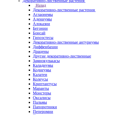
Декоративно-лиственные растения
Назад
Декоративно-лиственные растения
Аглаонемы
Адениумы
Алоказии
Бегонии
Бонсай
Гипоэстесы
Декоративно-лиственные антуриумы
Диффенбахии
Драцены
Другие декоративно-лиственные
Замиокулькасы
Каладиумы
Кодиеумы
Калатеи
Колеусы
Криптантусы
Маранты
Монстеры
Оксалисы
Пальмы
Папоротники
Пеперомии