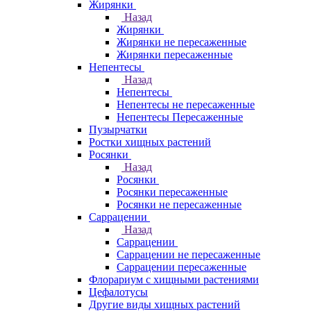
Жирянки
Назад
Жирянки
Жирянки не пересаженные
Жирянки пересаженные
Непентесы
Назад
Непентесы
Непентесы не пересаженные
Непентесы Пересаженные
Пузырчатки
Ростки хищных растений
Росянки
Назад
Росянки
Росянки пересаженные
Росянки не пересаженные
Саррацении
Назад
Саррацении
Саррацении не пересаженные
Саррацении пересаженные
Флорариум с хищными растениями
Цефалотусы
Другие виды хищных растений