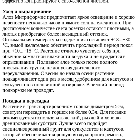
эффектно контрастируют с сизо-зеленой листвой.
Уход и выращивание
Алоэ Митриформис предпочитает яркое освещение и хорошо
переносит несколько часов прямого солнца ежедневно. При
достаточном количестве света розетки остаются плотными, а
листья приобретают более насыщенный оттенок.
Оптимальная температура содержания составляет +18...+30
°C, зимой желательно обеспечить прохладный период покоя
при +10...+15 °C. Растение отлично чувствует себя при
обычной комнатной влажности воздуха и не нуждается в
опрыскивании. Поливают алоэ только после полного
просыхания грунта, не допуская длительного
переувлажнения. С весны до начала осени растение
подкармливают один раз в месяц удобрением для кактусов и
суккулентов в половинной дозировке. В зимний период
подкормки не проводят.
Посадка и пересадка
Растение в транспортировочном горшке диаметром 5см,
советуем пересадить в горшок не более 0,3л. Для посадки
рекомендуется использовать легкий, рыхлый и хорошо
дренированный субстрат. Лучше всего подойдет
специализированный грунт для суккулентов и кактусов,
который обеспечивает хорошую воздухопроницаемость,