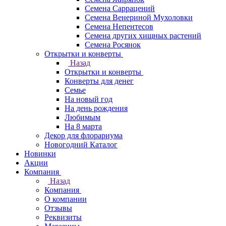
Семена Саррацений
Семена Венериной Мухоловки
Семена Непентесов
Семена других хищных растений
Семена Росянок
Открытки и конверты
Назад
Открытки и конверты
Конверты для денег
Семье
На новый год
На день рождения
Любимым
На 8 марта
Декор для флорариума
Новогодний Каталог
Новинки
Акции
Компания
Назад
Компания
О компании
Отзывы
Реквизиты