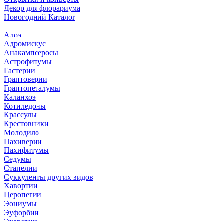
Декор для флорариума
Новогодний Каталог
–
Алоэ
Адромискус
Анакампсеросы
Астрофитумы
Гастерии
Граптоверии
Граптопеталумы
Каланхоэ
Котиледоны
Крассулы
Крестовники
Молодило
Пахиверии
Пахифитумы
Седумы
Стапелии
Суккуленты других видов
Хавортии
Церопегии
Эониумы
Эуфорбии