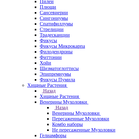
Пилеи
Плющи
Сансевиерии
Сингониумы
Спатифиллумы
Стрелиции
Традесканции
Фикусы
Фикусы Микрокарпа
Филодендроны
Фиттонии
Хойи
Шизматоглоттисы
Эпипремнумы
Фикусы Пумила
Хищные Растения
Назад
Хищные Растения
Венерины Мухоловки
Назад
Венерины Мухоловки
Пересаженные Мухоловки
Комбо наборы
Не пересаженные Мухоловки
Гелиамфоры