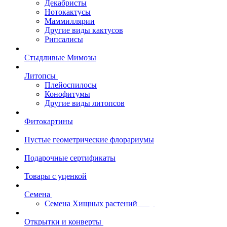
Декабристы
Нотокактусы
Маммиллярии
Другие виды кактусов
Рипсалисы
Стыдливые Мимозы
Литопсы
Плейоспилосы
Конофитумы
Другие виды литопсов
Фитокартины
Пустые геометрические флорариумы
Подарочные сертификаты
Товары с уценкой
Семена
Семена Хищных растений
Открытки и конверты