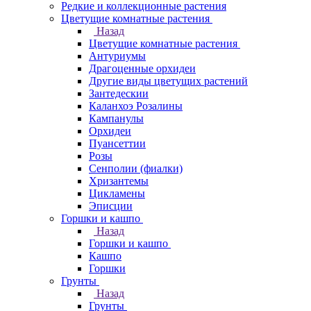
Редкие и коллекционные растения
Цветущие комнатные растения
Назад
Цветущие комнатные растения
Антуриумы
Драгоценные орхидеи
Другие виды цветущих растений
Зантедескии
Каланхоэ Розалины
Кампанулы
Орхидеи
Пуансеттии
Розы
Сенполии (фиалки)
Хризантемы
Цикламены
Эписции
Горшки и кашпо
Назад
Горшки и кашпо
Кашпо
Горшки
Грунты
Назад
Грунты