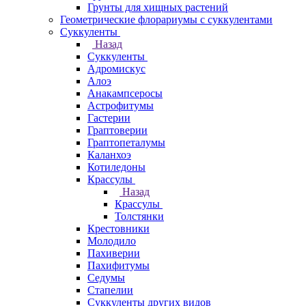
Грунты для хищных растений
Геометрические флорариумы с суккулентами
Суккуленты
Назад
Суккуленты
Адромискус
Алоэ
Анакампсеросы
Астрофитумы
Гастерии
Граптоверии
Граптопеталумы
Каланхоэ
Котиледоны
Крассулы
Назад
Крассулы
Толстянки
Крестовники
Молодило
Пахиверии
Пахифитумы
Седумы
Стапелии
Суккуленты других видов