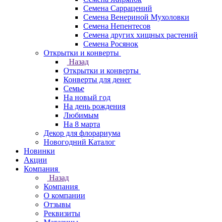
Семена Саррацений
Семена Венериной Мухоловки
Семена Непентесов
Семена других хищных растений
Семена Росянок
Открытки и конверты
Назад
Открытки и конверты
Конверты для денег
Семье
На новый год
На день рождения
Любимым
На 8 марта
Декор для флорариума
Новогодний Каталог
Новинки
Акции
Компания
Назад
Компания
О компании
Отзывы
Реквизиты