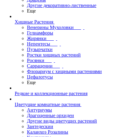
Другие декоративно-лиственные
Еще
Хищные Растения
Венерины Мухоловки
Гелиамфоры
Жирянки
Непентесы
Пузырчатки
Ростки хищных растений
Росянки
Саррацении
Флорариум с хищными растениями
Цефалотусы
Еще
Редкие и коллекционные растения
Цветущие комнатные растения
Антуриумы
Драгоценные орхидеи
Другие виды цветущих растений
Зантедескии
Каланхоэ Розалины