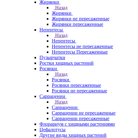
Жирянки
Назад
Жирянки
Жирянки не пересаженные
Жирянки пересаженные
Непентесы
Назад
Непентесы
Непентесы не пересаженные
Непентесы Пересаженные
Пузырчатки
Ростки хищных растений
Росянки
Назад
Росянки
Росянки пересаженные
Росянки не пересаженные
Саррацении
Назад
Саррацении
Саррацении не пересаженные
Саррацении пересаженные
Флорариум с хищными растениями
Цефалотусы
Другие виды хищных растений