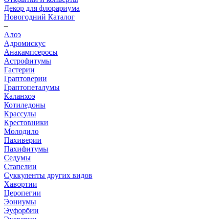
Декор для флорариума
Новогодний Каталог
–
Алоэ
Адромискус
Анакампсеросы
Астрофитумы
Гастерии
Граптоверии
Граптопеталумы
Каланхоэ
Котиледоны
Крассулы
Крестовники
Молодило
Пахиверии
Пахифитумы
Седумы
Стапелии
Суккуленты других видов
Хавортии
Церопегии
Эониумы
Эуфорбии