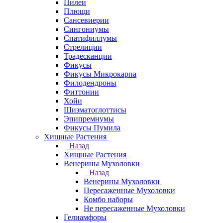
Пилеи
Плющи
Сансевиерии
Сингониумы
Спатифиллумы
Стрелиции
Традесканции
Фикусы
Фикусы Микрокарпа
Филодендроны
Фиттонии
Хойи
Шизматоглоттисы
Эпипремнумы
Фикусы Пумила
Хищные Растения
Назад
Хищные Растения
Венерины Мухоловки
Назад
Венерины Мухоловки
Пересаженные Мухоловки
Комбо наборы
Не пересаженные Мухоловки
Гелиамфоры