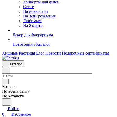
Конверты для денег
Семье
На новый год
На день рождения
Любимым
На 8 марта
Декор для флорариума
Новогодний Каталог
Хищные Растения
Блог
Новости
Подарочные сертификаты
Каталог
Каталог
По всему сайту
По каталогу
Войти
0
Избранное