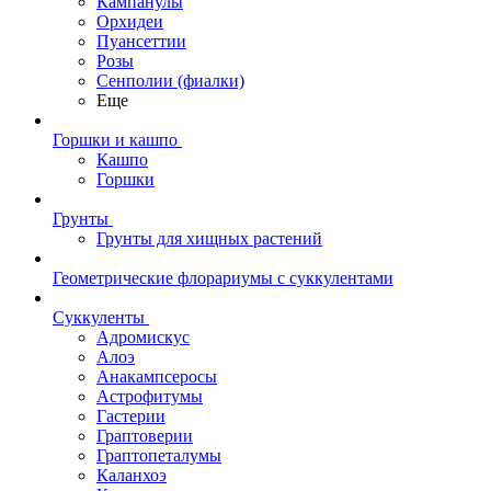
Кампанулы
Орхидеи
Пуансеттии
Розы
Сенполии (фиалки)
Еще
Горшки и кашпо
Кашпо
Горшки
Грунты
Грунты для хищных растений
Геометрические флорариумы с суккулентами
Суккуленты
Адромискус
Алоэ
Анакампсеросы
Астрофитумы
Гастерии
Граптоверии
Граптопеталумы
Каланхоэ