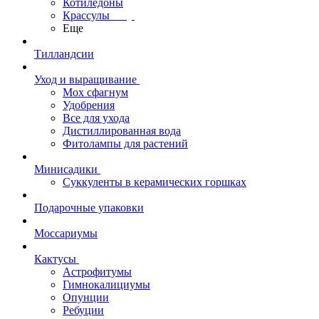
Котиледоны
Крассулы
Еще
Тилландсии
Уход и выращивание
Мох сфагнум
Удобрения
Все для ухода
Дистиллированная вода
Фитолампы для растений
Минисадики
Суккуленты в керамических горшках
Подарочные упаковки
Моссариумы
Кактусы
Астрофитумы
Гимнокалициумы
Опунции
Ребуции