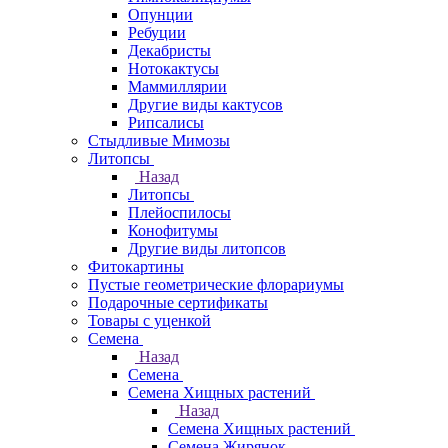
Опунции
Ребуции
Декабристы
Нотокактусы
Маммиллярии
Другие виды кактусов
Рипсалисы
Стыдливые Мимозы
Литопсы
Назад
Литопсы
Плейоспилосы
Конофитумы
Другие виды литопсов
Фитокартины
Пустые геометрические флорариумы
Подарочные сертификаты
Товары с уценкой
Семена
Назад
Семена
Семена Хищных растений
Назад
Семена Хищных растений
Семена Жирянок