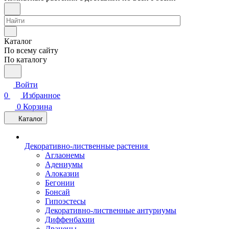
Каталог
По всему сайту
По каталогу
Войти
0
Избранное
0
Корзина
Каталог
Декоративно-лиственные растения
Аглаонемы
Адениумы
Алоказии
Бегонии
Бонсай
Гипоэстесы
Декоративно-лиственные антуриумы
Диффенбахии
Драцены