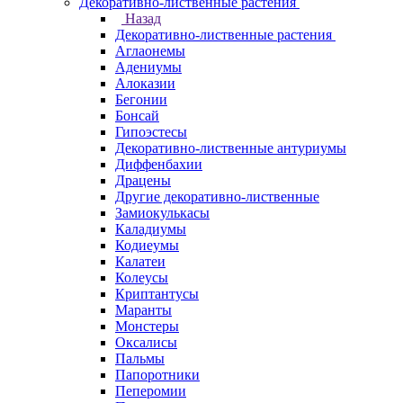
Декоративно-лиственные растения
Назад
Декоративно-лиственные растения
Аглаонемы
Адениумы
Алоказии
Бегонии
Бонсай
Гипоэстесы
Декоративно-лиственные антуриумы
Диффенбахии
Драцены
Другие декоративно-лиственные
Замиокулькасы
Каладиумы
Кодиеумы
Калатеи
Колеусы
Криптантусы
Маранты
Монстеры
Оксалисы
Пальмы
Папоротники
Пеперомии