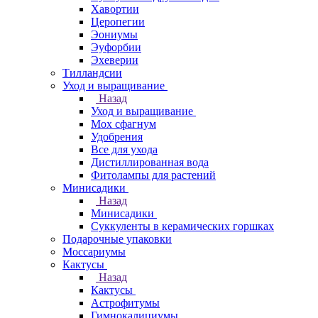
Хавортии
Церопегии
Эониумы
Эуфорбии
Эхеверии
Тилландсии
Уход и выращивание
Назад
Уход и выращивание
Мох сфагнум
Удобрения
Все для ухода
Дистиллированная вода
Фитолампы для растений
Минисадики
Назад
Минисадики
Суккуленты в керамических горшках
Подарочные упаковки
Моссариумы
Кактусы
Назад
Кактусы
Астрофитумы
Гимнокалициумы