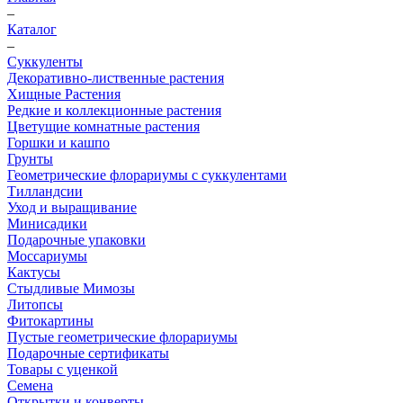
–
Каталог
–
Суккуленты
Декоративно-лиственные растения
Хищные Растения
Редкие и коллекционные растения
Цветущие комнатные растения
Горшки и кашпо
Грунты
Геометрические флорариумы с суккулентами
Тилландсии
Уход и выращивание
Минисадики
Подарочные упаковки
Моссариумы
Кактусы
Стыдливые Мимозы
Литопсы
Фитокартины
Пустые геометрические флорариумы
Подарочные сертификаты
Товары с уценкой
Семена
Открытки и конверты