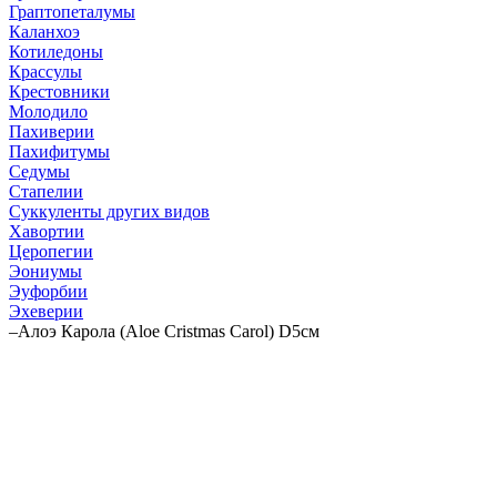
Граптопеталумы
Каланхоэ
Котиледоны
Крассулы
Крестовники
Молодило
Пахиверии
Пахифитумы
Седумы
Стапелии
Суккуленты других видов
Хавортии
Церопегии
Эониумы
Эуфорбии
Эхеверии
–
Алоэ Карола (Aloe Cristmas Carol) D5см