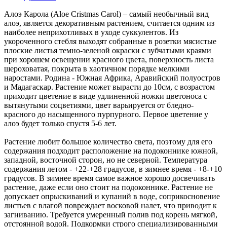
Алоэ Карола (Aloe Cristmas Carol) – самый необычный вид
алоэ, является декоративным растением, считается одним из
наиболее неприхотливых в уходе суккулентов. Из
укороченного стебля выходят собранные в розетки мясистые
плоские листья темно-зеленой окраски с зубчатыми краями
при хорошем освещении красного цвета, поверхность листа
шероховатая, покрыта в хаотичном порядке мелкими
наростами. Родина - Южная Африка, Аравийский полуостров
и Мадагаскар. Растение может вырасти до 10см, с возрастом
приходит цветение в виде удлиненной ножки цветоноса с
вытянутыми соцветиями, цвет варьируется от бледно-
красного до насыщенного пурпурного. Первое цветение у
алоэ будет только спустя 5-6 лет.
Растение любит большое количество света, поэтому для его
содержания подходит расположение на подоконнике южной,
западной, восточной сторон, но не северной. Температура
содержания летом - +22-+28 градусов, в зимнее время - +8-+10
градусов. В зимнее время самое важное хорошо досвечивать
растение, даже если оно стоит на подоконнике. Растение не
допускает опрыскиваний и купаний в воде, соприкосновение
листьев с влагой повреждает восковой налет, что приводит к
загниванию. Требуется умеренный полив под корень мягкой,
отстоянной водой. Подкормки строго специализированными