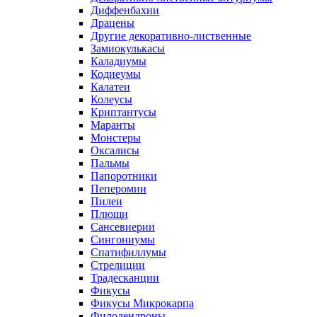
Диффенбахии
Драцены
Другие декоративно-лиственные
Замиокулькасы
Каладиумы
Кодиеумы
Калатеи
Колеусы
Криптантусы
Маранты
Монстеры
Оксалисы
Пальмы
Папоротники
Пеперомии
Пилеи
Плющи
Сансевиерии
Сингониумы
Спатифиллумы
Стрелиции
Традесканции
Фикусы
Фикусы Микрокарпа
Филодендроны