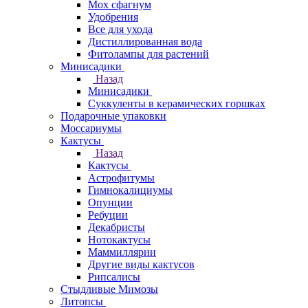
Мох сфагнум
Удобрения
Все для ухода
Дистиллированная вода
Фитолампы для растений
Минисадики
Назад
Минисадики
Суккуленты в керамических горшках
Подарочные упаковки
Моссариумы
Кактусы
Назад
Кактусы
Астрофитумы
Гимнокалициумы
Опунции
Ребуции
Декабристы
Нотокактусы
Маммиллярии
Другие виды кактусов
Рипсалисы
Стыдливые Мимозы
Литопсы