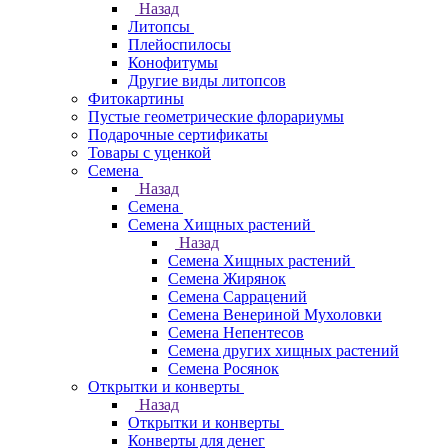
Назад
Литопсы
Плейоспилосы
Конофитумы
Другие виды литопсов
Фитокартины
Пустые геометрические флорариумы
Подарочные сертификаты
Товары с уценкой
Семена
Назад
Семена
Семена Хищных растений
Назад
Семена Хищных растений
Семена Жирянок
Семена Саррацений
Семена Венериной Мухоловки
Семена Непентесов
Семена других хищных растений
Семена Росянок
Открытки и конверты
Назад
Открытки и конверты
Конверты для денег