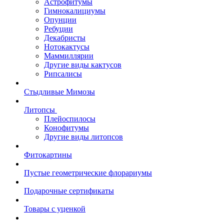
Астрофитумы
Гимнокалициумы
Опунции
Ребуции
Декабристы
Нотокактусы
Маммиллярии
Другие виды кактусов
Рипсалисы
Стыдливые Мимозы
Литопсы
Плейоспилосы
Конофитумы
Другие виды литопсов
Фитокартины
Пустые геометрические флорариумы
Подарочные сертификаты
Товары с уценкой