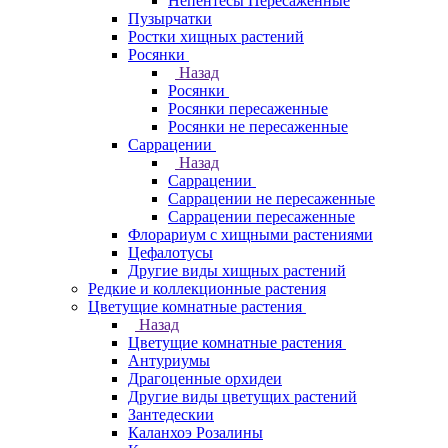
Непентесы Пересаженные
Пузырчатки
Ростки хищных растений
Росянки
Назад
Росянки
Росянки пересаженные
Росянки не пересаженные
Саррацении
Назад
Саррацении
Саррацении не пересаженные
Саррацении пересаженные
Флорариум с хищными растениями
Цефалотусы
Другие виды хищных растений
Редкие и коллекционные растения
Цветущие комнатные растения
Назад
Цветущие комнатные растения
Антуриумы
Драгоценные орхидеи
Другие виды цветущих растений
Зантедескии
Каланхоэ Розалины