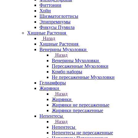
Фиттонии
Хойи
Шизматоглоттисы
Эпипремнумы
Фикусы Пумила
Хищные Растения
Назад
Хищные Растения
Венерины Мухоловки
Назад
Венерины Мухоловки
Пересаженные Мухоловки
Комбо наборы
Не пересаженные Мухоловки
Гелиамфоры
Жирянки
Назад
Жирянки
Жирянки не пересаженные
Жирянки пересаженные
Непентесы
Назад
Непентесы
Непентесы не пересаженные