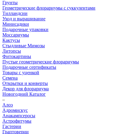
Грунты
Геометрические флорариумы с суккулентами
Тилландсии
Уход и выращивание
Минисадики
Подарочные упаковки
Моссариумы
Кактусы
Стыдливые Мимозы
Литопсы
Фитокартины
Пустые геометрические флорариумы
Подарочные сертификаты
Товары с уценкой
Семена
Открытки и конверты
Декор для флорариума
Новогодний Каталог
–
Алоэ
Адромискус
Анакампсеросы
Астрофитумы
Гастерии
Граптоверии