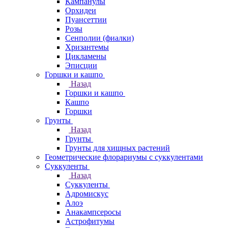
Кампанулы
Орхидеи
Пуансеттии
Розы
Сенполии (фиалки)
Хризантемы
Цикламены
Эписции
Горшки и кашпо
Назад
Горшки и кашпо
Кашпо
Горшки
Грунты
Назад
Грунты
Грунты для хищных растений
Геометрические флорариумы с суккулентами
Суккуленты
Назад
Суккуленты
Адромискус
Алоэ
Анакампсеросы
Астрофитумы