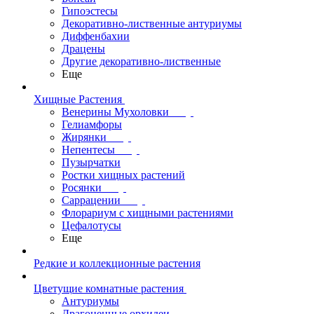
Гипоэстесы
Декоративно-лиственные антуриумы
Диффенбахии
Драцены
Другие декоративно-лиственные
Еще
Хищные Растения
Венерины Мухоловки
Гелиамфоры
Жирянки
Непентесы
Пузырчатки
Ростки хищных растений
Росянки
Саррацении
Флорариум с хищными растениями
Цефалотусы
Еще
Редкие и коллекционные растения
Цветущие комнатные растения
Антуриумы
Драгоценные орхидеи