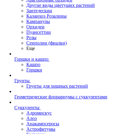
Другие виды цветущих растений
Зантедескии
Каланхоэ Розалины
Кампанулы
Орхидеи
Пуансеттии
Розы
Сенполии (фиалки)
Еще
Горшки и кашпо
Кашпо
Горшки
Грунты
Грунты для хищных растений
Геометрические флорариумы с суккулентами
Суккуленты
Адромискус
Алоэ
Анакампсеросы
Астрофитумы