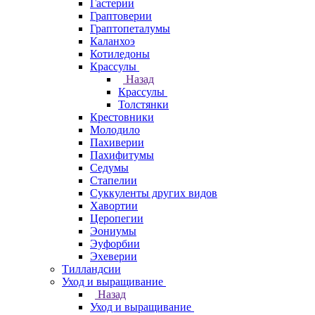
Гастерии
Граптоверии
Граптопеталумы
Каланхоэ
Котиледоны
Крассулы
Назад
Крассулы
Толстянки
Крестовники
Молодило
Пахиверии
Пахифитумы
Седумы
Стапелии
Суккуленты других видов
Хавортии
Церопегии
Эониумы
Эуфорбии
Эхеверии
Тилландсии
Уход и выращивание
Назад
Уход и выращивание