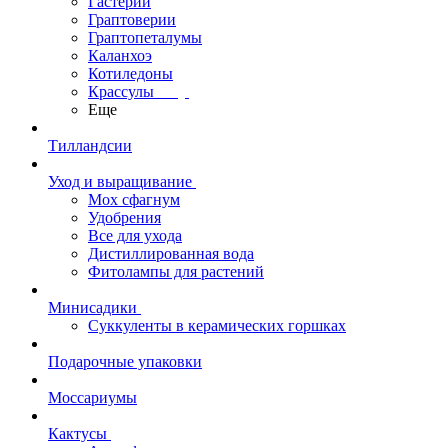
Гастерии
Граптоверии
Граптопеталумы
Каланхоэ
Котиледоны
Крассулы
Еще
Тилландсии
Уход и выращивание
Мох сфагнум
Удобрения
Все для ухода
Дистиллированная вода
Фитолампы для растений
Минисадики
Суккуленты в керамических горшках
Подарочные упаковки
Моссариумы
Кактусы