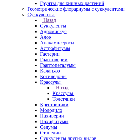
Грунты для хищных растений
Геометрические флорариумы с суккулентами
Суккуленты
Назад
Суккуленты
Адромискус
Алоэ
Анакампсеросы
Астрофитумы
Гастерии
Граптоверии
Граптопеталумы
Каланхоэ
Котиледоны
Крассулы
Назад
Крассулы
Толстянки
Крестовники
Молодило
Пахиверии
Пахифитумы
Седумы
Стапелии
Суккуленты других видов