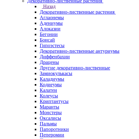
Декоративно-лиственные растения
Назад
Декоративно-лиственные растения
Аглаонемы
Адениумы
Алоказии
Бегонии
Бонсай
Гипоэстесы
Декоративно-лиственные антуриумы
Диффенбахии
Драцены
Другие декоративно-лиственные
Замиокулькасы
Каладиумы
Кодиеумы
Калатеи
Колеусы
Криптантусы
Маранты
Монстеры
Оксалисы
Пальмы
Папоротники
Пеперомии