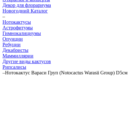
Декор для флорариума
Новогодний Каталог
–
Нотокактусы
Астрофитумы
Гимнокалициумы
Опунции
Ребуции
Декабристы
Маммиллярии
Другие виды кактусов
Рипсалисы
–
Нотокактус Вараси Груп (Notocactus Warasii Group) D5см