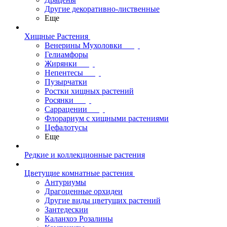
Другие декоративно-лиственные
Еще
Хищные Растения
Венерины Мухоловки
Гелиамфоры
Жирянки
Непентесы
Пузырчатки
Ростки хищных растений
Росянки
Саррацении
Флорариум с хищными растениями
Цефалотусы
Еще
Редкие и коллекционные растения
Цветущие комнатные растения
Антуриумы
Драгоценные орхидеи
Другие виды цветущих растений
Зантедескии
Каланхоэ Розалины