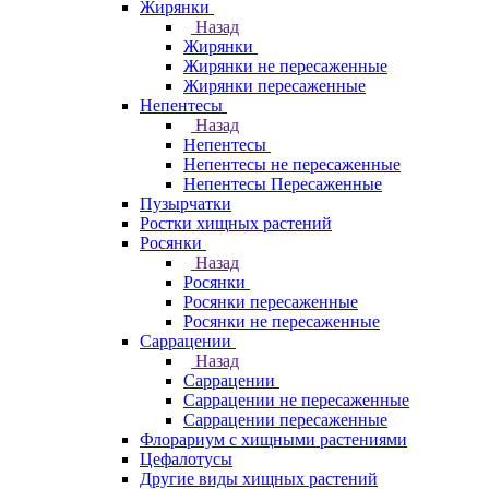
Жирянки
Назад
Жирянки
Жирянки не пересаженные
Жирянки пересаженные
Непентесы
Назад
Непентесы
Непентесы не пересаженные
Непентесы Пересаженные
Пузырчатки
Ростки хищных растений
Росянки
Назад
Росянки
Росянки пересаженные
Росянки не пересаженные
Саррацении
Назад
Саррацении
Саррацении не пересаженные
Саррацении пересаженные
Флорариум с хищными растениями
Цефалотусы
Другие виды хищных растений