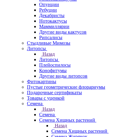
Опунции
Ребуции
Декабристы
Нотокактусы
Маммиллярии
Другие виды кактусов
Рипсалисы
Стыдливые Мимозы
Литопсы
Назад
Литопсы
Плейоспилосы
Конофитумы
Другие виды литопсов
Фитокартины
Пустые геометрические флорариумы
Подарочные сертификаты
Товары с уценкой
Семена
Назад
Семена
Семена Хищных растений
Назад
Семена Хищных растений
Семена Жирянок