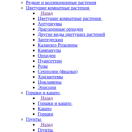
Редкие и коллекционные растения
Цветущие комнатные растения
Назад
Цветущие комнатные растения
Антуриумы
Драгоценные орхидеи
Другие виды цветущих растений
Зантедескии
Каланхоэ Розалины
Кампанулы
Орхидеи
Пуансеттии
Розы
Сенполии (фиалки)
Хризантемы
Цикламены
Эписции
Горшки и кашпо
Назад
Горшки и кашпо
Кашпо
Горшки
Грунты
Назад
Грунты