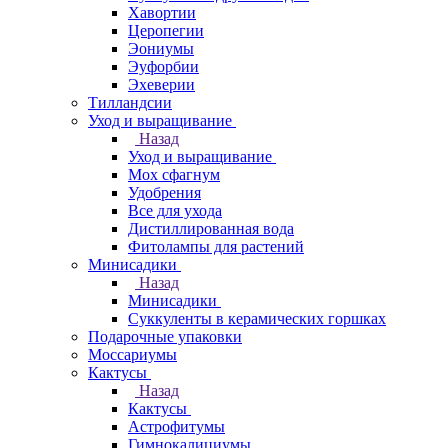
Хавортии
Церопегии
Эониумы
Эуфорбии
Эхеверии
Тилландсии
Уход и выращивание
Назад
Уход и выращивание
Мох сфагнум
Удобрения
Все для ухода
Дистиллированная вода
Фитолампы для растений
Минисадики
Назад
Минисадики
Суккуленты в керамических горшках
Подарочные упаковки
Моссариумы
Кактусы
Назад
Кактусы
Астрофитумы
Гимнокалициумы