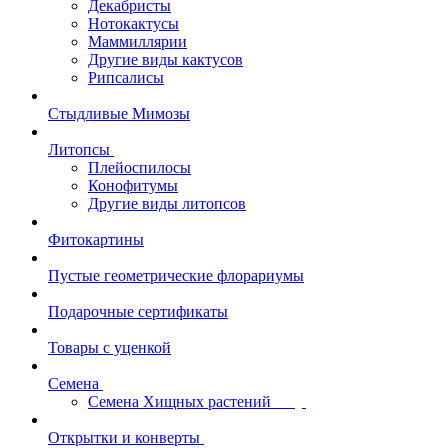
Декабристы
Нотокактусы
Маммиллярии
Другие виды кактусов
Рипсалисы
Стыдливые Мимозы
Литопсы
Плейоспилосы
Конофитумы
Другие виды литопсов
Фитокартины
Пустые геометрические флорариумы
Подарочные сертификаты
Товары с уценкой
Семена
Семена Хищных растений
Открытки и конверты