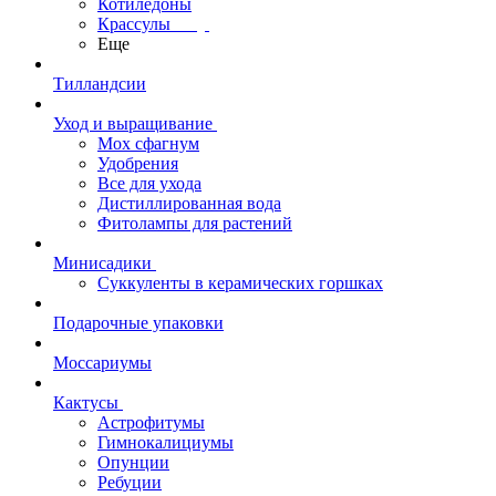
Котиледоны
Крассулы
Еще
Тилландсии
Уход и выращивание
Мох сфагнум
Удобрения
Все для ухода
Дистиллированная вода
Фитолампы для растений
Минисадики
Суккуленты в керамических горшках
Подарочные упаковки
Моссариумы
Кактусы
Астрофитумы
Гимнокалициумы
Опунции
Ребуции