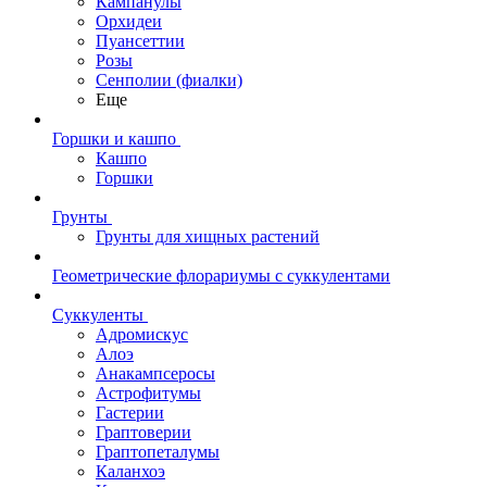
Кампанулы
Орхидеи
Пуансеттии
Розы
Сенполии (фиалки)
Еще
Горшки и кашпо
Кашпо
Горшки
Грунты
Грунты для хищных растений
Геометрические флорариумы с суккулентами
Суккуленты
Адромискус
Алоэ
Анакампсеросы
Астрофитумы
Гастерии
Граптоверии
Граптопеталумы
Каланхоэ