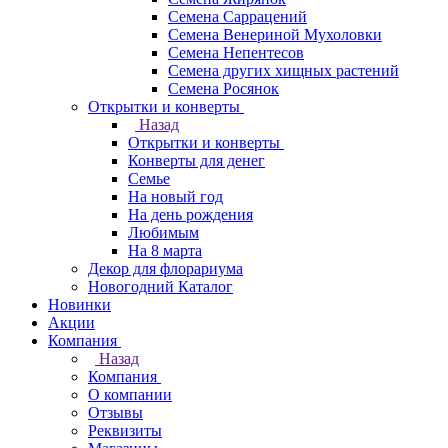
Семена Саррацений
Семена Венериной Мухоловки
Семена Непентесов
Семена других хищных растений
Семена Росянок
Открытки и конверты
Назад
Открытки и конверты
Конверты для денег
Семье
На новый год
На день рождения
Любимым
На 8 марта
Декор для флорариума
Новогодний Каталог
Новинки
Акции
Компания
Назад
Компания
О компании
Отзывы
Реквизиты