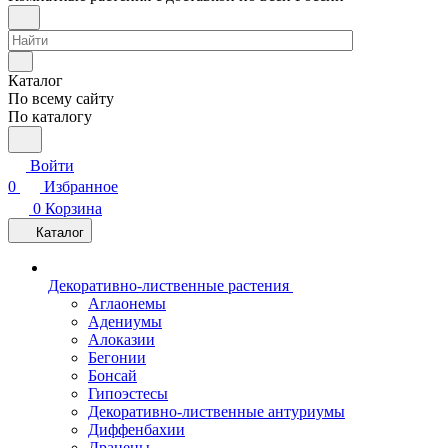
Каталог
По всему сайту
По каталогу
Войти
0
Избранное
0
Корзина
Каталог
Декоративно-лиственные растения
Аглаонемы
Адениумы
Алоказии
Бегонии
Бонсай
Гипоэстесы
Декоративно-лиственные антуриумы
Диффенбахии
Драцены