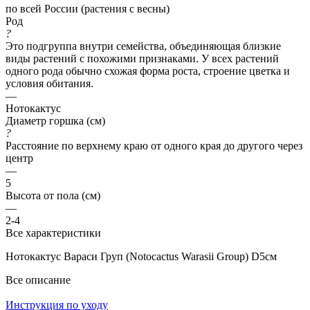
по всей России (растения с весны)
Род
?
Это подгруппа внутри семейства, объединяющая близкие
виды растений с похожими признаками. У всех растений
одного рода обычно схожая форма роста, строение цветка и
условия обитания.
—
Нотокактус
Диаметр горшка (см)
?
Расстояние по верхнему краю от одного края до другого через
центр
—
5
Высота от пола (см)
—
2-4
Все характеристики
Нотокактус Вараси Груп (Notocactus Warasii Group) D5см
Все описание
Инструкция по уходу