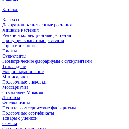
–
Каталог
–
Кактусы
Декоративно-лиственные растения
Хищные Растения
Редкие и коллекционные растения
Цветущие комнатные растения
Горшки и кашпо
Грунты
Суккуленты
Геометрические флорариумы с суккулентами
Тилландсии
Уход и выращивание
Минисадики
Подарочные упаковки
Моссариумы
Стыдливые Мимозы
Литопсы
Фитокартины
Пустые геометрические флорариумы
Подарочные сертификаты
Товары с уценкой
Семена
Открытки и конверты