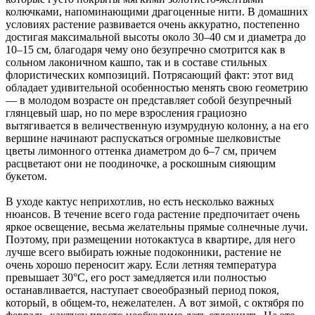
колючками, напоминающими драгоценные нити. В домашних
условиях растение развивается очень аккуратно, постепенно
достигая максимальной высоты около 30–40 см и диаметра до
10–15 см, благодаря чему оно безупречно смотрится как в
сольном лаконичном кашпо, так и в составе стильных
флористических композиций. Потрясающий факт: этот вид
обладает удивительной особенностью менять свою геометрию
— в молодом возрасте он представляет собой безупречный
глянцевый шар, но по мере взросления грациозно
вытягивается в величественную изумрудную колонну, а на его
вершине начинают распускаться огромные шелковистые
цветы лимонного оттенка диаметром до 6–7 см, причем
расцветают они не поодиночке, а роскошным сияющим
букетом.
В уходе кактус неприхотлив, но есть несколько важных
нюансов. В течение всего года растение предпочитает очень
яркое освещение, весьма желательны прямые солнечные лучи.
Поэтому, при размещении нотокактуса в квартире, для него
лучше всего выбирать южные подоконники, растение не
очень хорошо переносит жару. Если летняя температура
превышает 30°C, его рост замедляется или полностью
останавливается, наступает своеобразный период покоя,
который, в общем-то, нежелателен. А вот зимой, с октября по