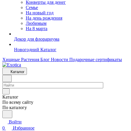
Конверты для денег
Семье
На новый год
На день рождения
Любимым
На 8 марта
Декор для флорариума
Новогодний Каталог
Хищные Растения
Блог
Новости
Подарочные сертификаты
Каталог
Каталог
По всему сайту
По каталогу
Войти
0
Избранное