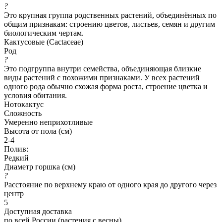
?
Это крупная группа родственных растений, объединённых по
общим признакам: строению цветов, листьев, семян и другим
биологическим чертам.
Кактусовые (Cactaceae)
Род
?
Это подгруппа внутри семейства, объединяющая близкие
виды растений с похожими признаками. У всех растений
одного рода обычно схожая форма роста, строение цветка и
условия обитания.
Нотокактус
Сложность
Умеренно неприхотливые
Высота от пола (см)
2-4
Полив:
Редкий
Диаметр горшка (см)
?
Расстояние по верхнему краю от одного края до другого через
центр
5
Доступная доставка
по всей России (растения с весны)