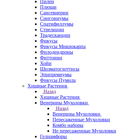
Пилеи
Плющи
Сансевиерии
Сингониумы
Спатифиллумы
Стрелиции
Традесканции
Фикусы
Фикусы Микрокарпа
Филодендроны
Фиттонии
Хойи
Шизматоглоттисы
Эпипремнумы
Фикусы Пумила
Хищные Растения
Назад
Хищные Растения
Венерины Мухоловки
Назад
Венерины Мухоловки
Пересаженные Мухоловки
Комбо наборы
Не пересаженные Мухоловки
Гелиамфоры