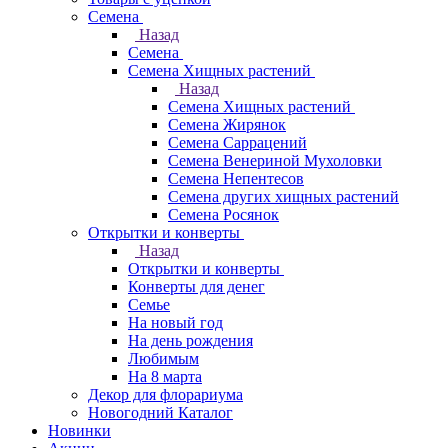
Семена
Назад
Семена
Семена Хищных растений
Назад
Семена Хищных растений
Семена Жирянок
Семена Саррацений
Семена Венериной Мухоловки
Семена Непентесов
Семена других хищных растений
Семена Росянок
Открытки и конверты
Назад
Открытки и конверты
Конверты для денег
Семье
На новый год
На день рождения
Любимым
На 8 марта
Декор для флорариума
Новогодний Каталог
Новинки