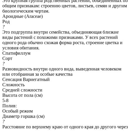
Это крупная группа родственных растений, объединённых по
общим признакам: строению цветов, листьев, семян и другим
биологическим чертам.
Ароидные (Araceae)
Род
?
Это подгруппа внутри семейства, объединяющая близкие
виды растений с похожими признаками. У всех растений
одного рода обычно схожая форма роста, строение цветка и
условия обитания.
Спатифиллум
Сорт
?
Разновидность внутри одного вида, выведенная человеком
или отобранная за особые качества
Сенсация Вариегатный
Сложность
Средней сложности
Высота от пола (см)
5-8
Полив:
Особый режим
Диаметр горшка (см)
?
Расстояние по верхнему краю от одного края до другого через