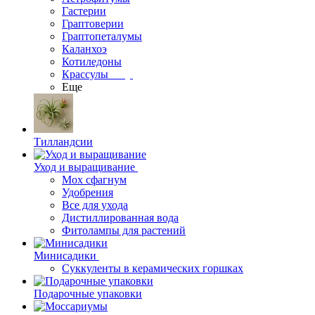
Гастерии
Граптоверии
Граптопеталумы
Каланхоэ
Котиледоны
Крассулы
Еще
Тилландсии
Уход и выращивание
Мох сфагнум
Удобрения
Все для ухода
Дистиллированная вода
Фитолампы для растений
Минисадики
Суккуленты в керамических горшках
Подарочные упаковки