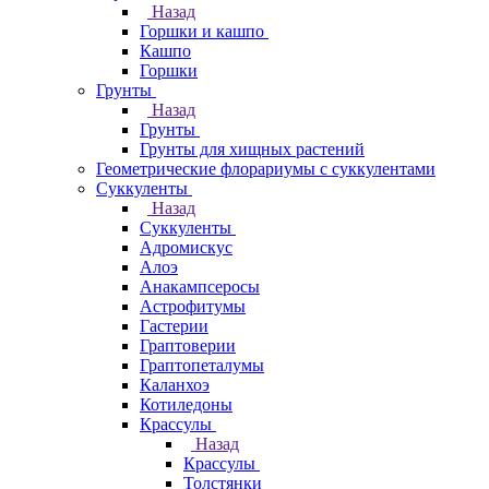
Назад
Горшки и кашпо
Кашпо
Горшки
Грунты
Назад
Грунты
Грунты для хищных растений
Геометрические флорариумы с суккулентами
Суккуленты
Назад
Суккуленты
Адромискус
Алоэ
Анакампсеросы
Астрофитумы
Гастерии
Граптоверии
Граптопеталумы
Каланхоэ
Котиледоны
Крассулы
Назад
Крассулы
Толстянки