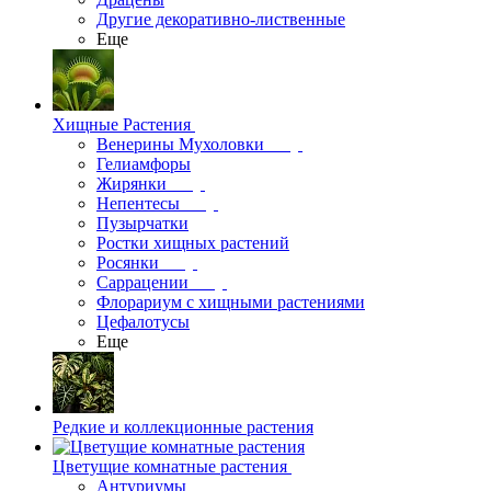
Другие декоративно-лиственные
Еще
Хищные Растения
Венерины Мухоловки
Гелиамфоры
Жирянки
Непентесы
Пузырчатки
Ростки хищных растений
Росянки
Саррацении
Флорариум с хищными растениями
Цефалотусы
Еще
Редкие и коллекционные растения
Цветущие комнатные растения
Антуриумы