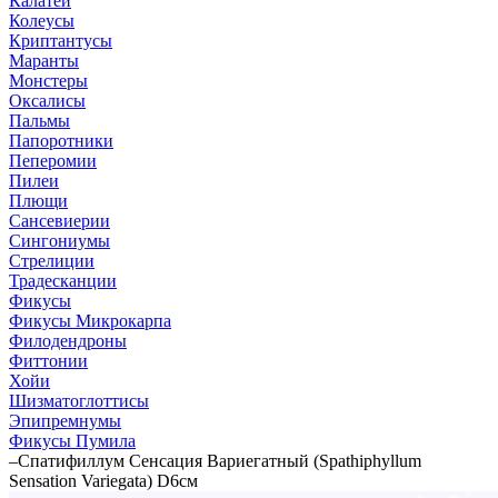
Калатеи
Колеусы
Криптантусы
Маранты
Монстеры
Оксалисы
Пальмы
Папоротники
Пеперомии
Пилеи
Плющи
Сансевиерии
Сингониумы
Стрелиции
Традесканции
Фикусы
Фикусы Микрокарпа
Филодендроны
Фиттонии
Хойи
Шизматоглоттисы
Эпипремнумы
Фикусы Пумила
–
Спатифиллум Сенсация Вариегатный (Spathiphyllum
Sensation Variegata) D6см