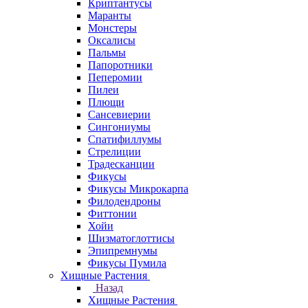
Криптантусы
Маранты
Монстеры
Оксалисы
Пальмы
Папоротники
Пеперомии
Пилеи
Плющи
Сансевиерии
Сингониумы
Спатифиллумы
Стрелиции
Традесканции
Фикусы
Фикусы Микрокарпа
Филодендроны
Фиттонии
Хойи
Шизматоглоттисы
Эпипремнумы
Фикусы Пумила
Хищные Растения
Назад
Хищные Растения