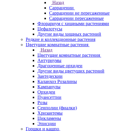
Назад
Саррацении
Саррацении не пересаженные
Саррацении пересаженные
Флорариум с хищными растениями
Цефалотусы
Другие виды хищных растений
Редкие и коллекционные растения
Цветущие комнатные растения
Назад
Цветущие комнатные растения
Антуриумы
Драгоценные орхидеи
Другие виды цветущих растений
Зантедескии
Каланхоэ Розалины
Кампанулы
Орхидеи
Пуансеттии
Розы
Сенполии (фиалки)
Хризантемы
Цикламены
Эписции
Горшки и кашпо