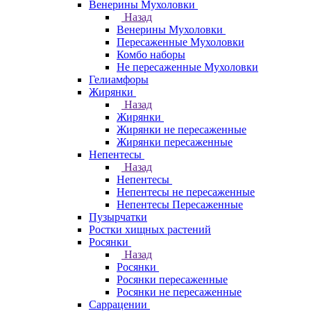
Венерины Мухоловки
Назад
Венерины Мухоловки
Пересаженные Мухоловки
Комбо наборы
Не пересаженные Мухоловки
Гелиамфоры
Жирянки
Назад
Жирянки
Жирянки не пересаженные
Жирянки пересаженные
Непентесы
Назад
Непентесы
Непентесы не пересаженные
Непентесы Пересаженные
Пузырчатки
Ростки хищных растений
Росянки
Назад
Росянки
Росянки пересаженные
Росянки не пересаженные
Саррацении