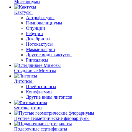
Моссариумы
Кактусы
Астрофитумы
Гимнокалициумы
Опунции
Ребуции
Декабристы
Нотокактусы
Маммиллярии
Другие виды кактусов
Рипсалисы
Стыдливые Мимозы
Литопсы
Плейоспилосы
Конофитумы
Другие виды литопсов
Фитокартины
Пустые геометрические флорариумы
Подарочные сертификаты