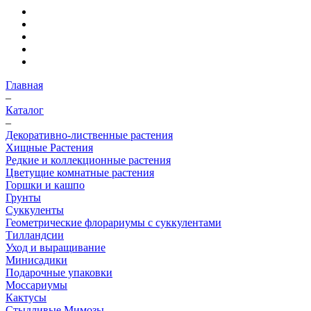
Главная
–
Каталог
–
Декоративно-лиственные растения
Хищные Растения
Редкие и коллекционные растения
Цветущие комнатные растения
Горшки и кашпо
Грунты
Суккуленты
Геометрические флорариумы с суккулентами
Тилландсии
Уход и выращивание
Минисадики
Подарочные упаковки
Моссариумы
Кактусы
Стыдливые Мимозы