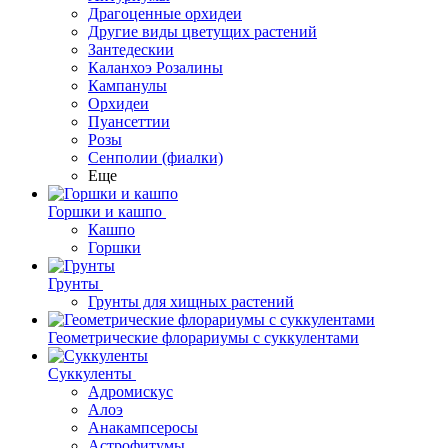
Драгоценные орхидеи
Другие виды цветущих растений
Зантедескии
Каланхоэ Розалины
Кампанулы
Орхидеи
Пуансеттии
Розы
Сенполии (фиалки)
Еще
Горшки и кашпо
Кашпо
Горшки
Грунты
Грунты для хищных растений
Геометрические флорариумы с суккулентами
Суккуленты
Адромискус
Алоэ
Анакампсеросы
Астрофитумы