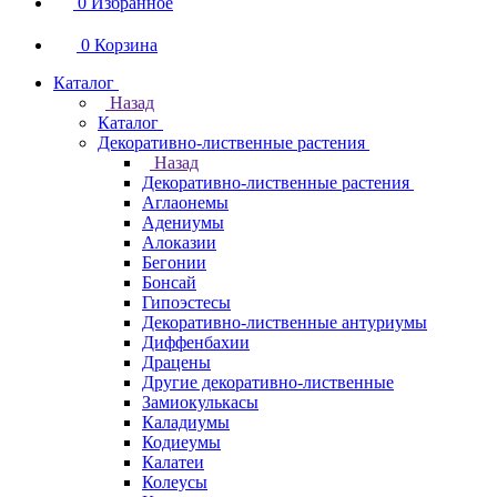
0
Избранное
0
Корзина
Каталог
Назад
Каталог
Декоративно-лиственные растения
Назад
Декоративно-лиственные растения
Аглаонемы
Адениумы
Алоказии
Бегонии
Бонсай
Гипоэстесы
Декоративно-лиственные антуриумы
Диффенбахии
Драцены
Другие декоративно-лиственные
Замиокулькасы
Каладиумы
Кодиеумы
Калатеи
Колеусы