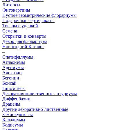
Литопсы
Фитокартины
Пустые геометрические флорариумы
Подарочные сертификаты
Товары с уценкой
Семена
Открытки и конверты
Декор для флорариума
Новогодний Каталог
–
Спатифиллумы
Аглаонемы
Адениумы
Алоказии
Бегонии
Бонсай
Гипоэстесы
Декоративно-лиственные антуриумы
Диффенбахии
Драцены
Другие декоративно-лиственные
Замиокулькасы
Каладиумы
Кодиеумы