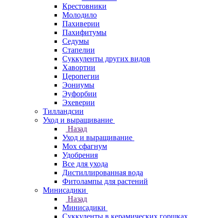
Крестовники
Молодило
Пахиверии
Пахифитумы
Седумы
Стапелии
Суккуленты других видов
Хавортии
Церопегии
Эониумы
Эуфорбии
Эхеверии
Тилландсии
Уход и выращивание
Назад
Уход и выращивание
Мох сфагнум
Удобрения
Все для ухода
Дистиллированная вода
Фитолампы для растений
Минисадики
Назад
Минисадики
Суккуленты в керамических горшках