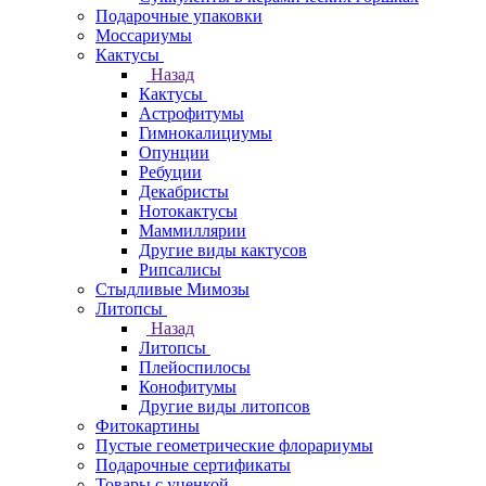
Подарочные упаковки
Моссариумы
Кактусы
Назад
Кактусы
Астрофитумы
Гимнокалициумы
Опунции
Ребуции
Декабристы
Нотокактусы
Маммиллярии
Другие виды кактусов
Рипсалисы
Стыдливые Мимозы
Литопсы
Назад
Литопсы
Плейоспилосы
Конофитумы
Другие виды литопсов
Фитокартины
Пустые геометрические флорариумы
Подарочные сертификаты
Товары с уценкой