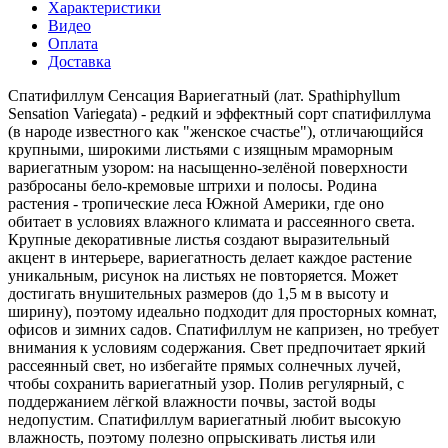
Характеристики
Видео
Оплата
Доставка
Спатифиллум Сенсация Вариегатный (лат. Spathiphyllum
Sensation Variegata) - редкий и эффектный сорт спатифиллума
(в народе известного как "женское счастье"), отличающийся
крупными, широкими листьями с изящным мраморным
вариегатным узором: на насыщенно-зелёной поверхности
разбросаны бело-кремовые штрихи и полосы. Родина
растения - тропические леса Южной Америки, где оно
обитает в условиях влажного климата и рассеянного света.
Крупные декоративные листья создают выразительный
акцент в интерьере, вариегатность делает каждое растение
уникальным, рисунок на листьях не повторяется. Может
достигать внушительных размеров (до 1,5 м в высоту и
ширину), поэтому идеально подходит для просторных комнат,
офисов и зимних садов. Спатифиллум не капризен, но требует
внимания к условиям содержания. Свет предпочитает яркий
рассеянный свет, но избегайте прямых солнечных лучей,
чтобы сохранить вариегатный узор. Полив регулярный, с
поддержанием лёгкой влажности почвы, застой воды
недопустим. Спатифиллум вариегатный любит высокую
влажность, поэтому полезно опрыскивать листья или