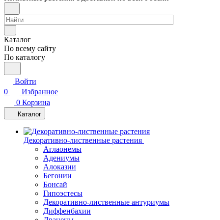
Каталог
По всему сайту
По каталогу
Войти
0
Избранное
0
Корзина
Каталог
Декоративно-лиственные растения
Аглаонемы
Адениумы
Алоказии
Бегонии
Бонсай
Гипоэстесы
Декоративно-лиственные антуриумы
Диффенбахии
Драцены