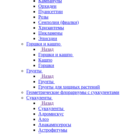
Кампанулы
Орхидеи
Пуансеттии
Розы
Сенполии (фиалки)
Хризантемы
Цикламены
Эписции
Горшки и кашпо
Назад
Горшки и кашпо
Кашпо
Горшки
Грунты
Назад
Грунты
Грунты для хищных растений
Геометрические флорариумы с суккулентами
Суккуленты
Назад
Суккуленты
Адромискус
Алоэ
Анакампсеросы
Астрофитумы