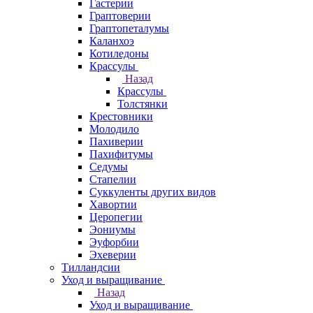
Гастерии
Граптоверии
Граптопеталумы
Каланхоэ
Котиледоны
Крассулы
Назад
Крассулы
Толстянки
Крестовники
Молодило
Пахиверии
Пахифитумы
Седумы
Стапелии
Суккуленты других видов
Хавортии
Церопегии
Эониумы
Эуфорбии
Эхеверии
Тилландсии
Уход и выращивание
Назад
Уход и выращивание