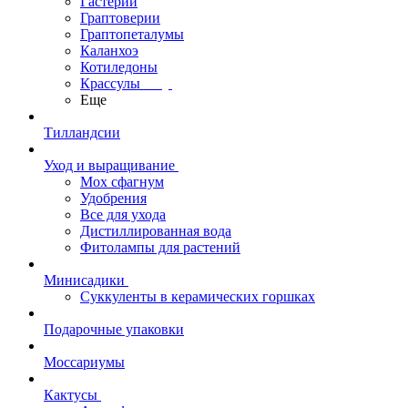
Гастерии
Граптоверии
Граптопеталумы
Каланхоэ
Котиледоны
Крассулы
Еще
Тилландсии
Уход и выращивание
Мох сфагнум
Удобрения
Все для ухода
Дистиллированная вода
Фитолампы для растений
Минисадики
Суккуленты в керамических горшках
Подарочные упаковки
Моссариумы
Кактусы