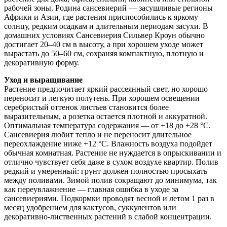
рабочей зоны. Родина сансевиерий — засушливые регионы
Африки и Азии, где растения приспособились к яркому
солнцу, редким осадкам и длительным периодам засухи. В
домашних условиях Сансевиерия Сильвер Кроун обычно
достигает 20–40 см в высоту, а при хорошем уходе может
вырастать до 50–60 см, сохраняя компактную, плотную и
декоративную форму.
Уход и выращивание
Растение предпочитает яркий рассеянный свет, но хорошо
переносит и легкую полутень. При хорошем освещении
серебристый оттенок листьев становится более
выразительным, а розетка остается плотной и аккуратной.
Оптимальная температура содержания — от +18 до +28 °C.
Сансевиерия любит тепло и не переносит длительное
переохлаждение ниже +12 °C. Влажность воздуха подойдет
обычная комнатная. Растение не нуждается в опрыскивании и
отлично чувствует себя даже в сухом воздухе квартир. Полив
редкий и умеренный: грунт должен полностью просыхать
между поливами. Зимой полив сокращают до минимума, так
как переувлажнение — главная ошибка в уходе за
сансевиериями. Подкормки проводят весной и летом 1 раз в
месяц удобрением для кактусов, суккулентов или
декоративно-лиственных растений в слабой концентрации.