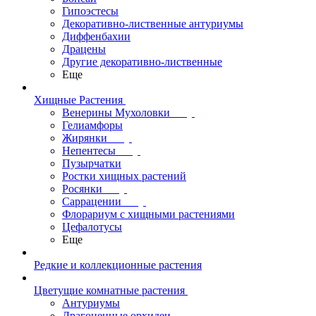
Гипоэстесы
Декоративно-лиственные антуриумы
Диффенбахии
Драцены
Другие декоративно-лиственные
Еще
Хищные Растения
Венерины Мухоловки
Гелиамфоры
Жирянки
Непентесы
Пузырчатки
Ростки хищных растений
Росянки
Саррацении
Флорариум с хищными растениями
Цефалотусы
Еще
Редкие и коллекционные растения
Цветущие комнатные растения
Антуриумы
Драгоценные орхидеи