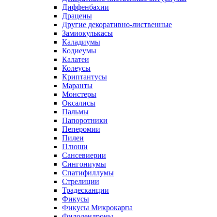
Диффенбахии
Драцены
Другие декоративно-лиственные
Замиокулькасы
Каладиумы
Кодиеумы
Калатеи
Колеусы
Криптантусы
Маранты
Монстеры
Оксалисы
Пальмы
Папоротники
Пеперомии
Пилеи
Плющи
Сансевиерии
Сингониумы
Спатифиллумы
Стрелиции
Традесканции
Фикусы
Фикусы Микрокарпа
Филодендроны