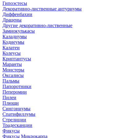
Гипоэстесы
Декоративно-лиственные антуриумы
Диффенбахии
Драцены
Другие декоративно-лиственные
Замиокулькасы
Каладиумы
Кодиеумы
Калатеи
Колеусы
Криптантусы
Маранты
Монстеры
Оксалисы
Пальмы
Папоротники
Пеперомии
Пилеи
Плющи
Сингониумы
Спатифиллумы
Стрелиции
Традесканции
Фикусы
Фикусы Микрокарпа