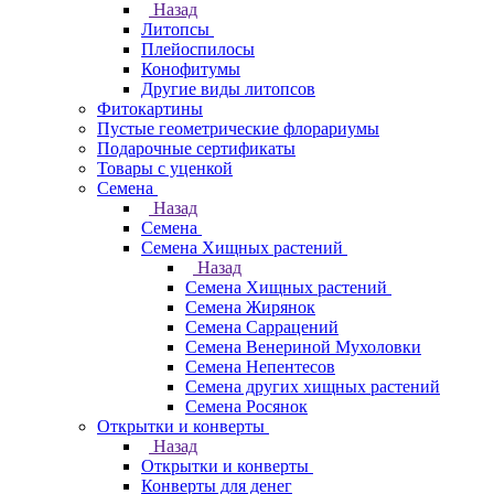
Назад
Литопсы
Плейоспилосы
Конофитумы
Другие виды литопсов
Фитокартины
Пустые геометрические флорариумы
Подарочные сертификаты
Товары с уценкой
Семена
Назад
Семена
Семена Хищных растений
Назад
Семена Хищных растений
Семена Жирянок
Семена Саррацений
Семена Венериной Мухоловки
Семена Непентесов
Семена других хищных растений
Семена Росянок
Открытки и конверты
Назад
Открытки и конверты
Конверты для денег