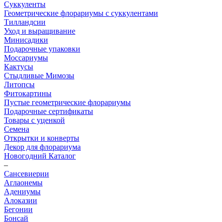
Суккуленты
Геометрические флорариумы с суккулентами
Тилландсии
Уход и выращивание
Минисадики
Подарочные упаковки
Моссариумы
Кактусы
Стыдливые Мимозы
Литопсы
Фитокартины
Пустые геометрические флорариумы
Подарочные сертификаты
Товары с уценкой
Семена
Открытки и конверты
Декор для флорариума
Новогодний Каталог
–
Сансевиерии
Аглаонемы
Адениумы
Алоказии
Бегонии
Бонсай