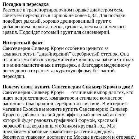
Посадка и пересадка
Растение в транспортировочном горшке диаметром 6см,
советуем пересадить в горшок не более 0,3л. Для посадки
подойдет рыхлый, хорошо дренированный грунт с
добавлением перлита, песка, цеолита, пемзы или мелкого
гравия. Подойдет готовый грунт для сансевиерий.
Интересный факт
Сансевиерия Сильвер Кроун особенно ценится за
компактность и “дизайнерский” серебристый оттенок. Она
отлично смотрится в керамических кашпо, на рабочих столах
и в минималистичных интерьерах, а благодаря медленному
росту долго сохраняет аккуратную форму без частой
пересадки.
Почему стоит купить Сансевиерия Сильвер Кроун в дом?
Сансевиерия Сильвер Кроун — отличный выбор для тех, кто
ищет неприхотливое, компактное и стильное комнатное
растение с благородной серебристой листвой. В интернет-
магазине Exotica вы можете купить Сансевиерию Сильвер
Кроун и добавить в свой дом эффектный зеленый акцент,
который будет радовать графичной формой, красивой
окраской и декоративным обликом круглый год. Мы
предлагаем красивые комнатные растения для дома,
бережную упаковку, доставку по Москве курьером и отправку