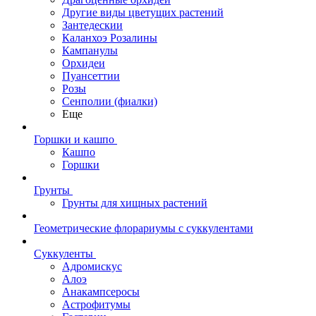
Другие виды цветущих растений
Зантедескии
Каланхоэ Розалины
Кампанулы
Орхидеи
Пуансеттии
Розы
Сенполии (фиалки)
Еще
Горшки и кашпо
Кашпо
Горшки
Грунты
Грунты для хищных растений
Геометрические флорариумы с суккулентами
Суккуленты
Адромискус
Алоэ
Анакампсеросы
Астрофитумы