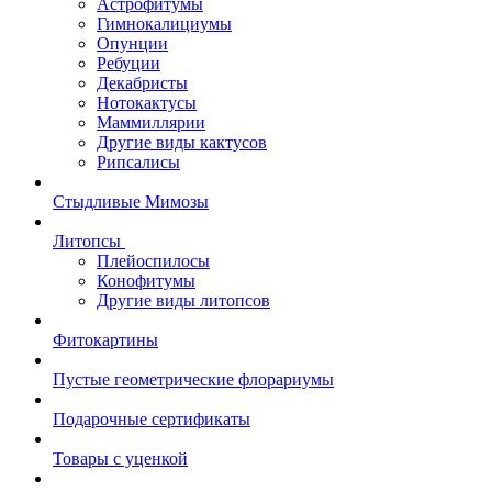
Астрофитумы
Гимнокалициумы
Опунции
Ребуции
Декабристы
Нотокактусы
Маммиллярии
Другие виды кактусов
Рипсалисы
Стыдливые Мимозы
Литопсы
Плейоспилосы
Конофитумы
Другие виды литопсов
Фитокартины
Пустые геометрические флорариумы
Подарочные сертификаты
Товары с уценкой