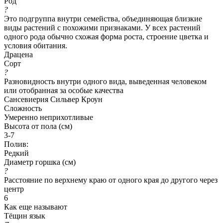
Род
?
Это подгруппа внутри семейства, объединяющая близкие
виды растений с похожими признаками. У всех растений
одного рода обычно схожая форма роста, строение цветка и
условия обитания.
Драцена
Сорт
?
Разновидность внутри одного вида, выведенная человеком
или отобранная за особые качества
Сансевиерия Сильвер Кроун
Сложность
Умеренно неприхотливые
Высота от пола (см)
3-7
Полив:
Редкий
Диаметр горшка (см)
?
Расстояние по верхнему краю от одного края до другого через
центр
6
Как еще называют
Тёщин язык