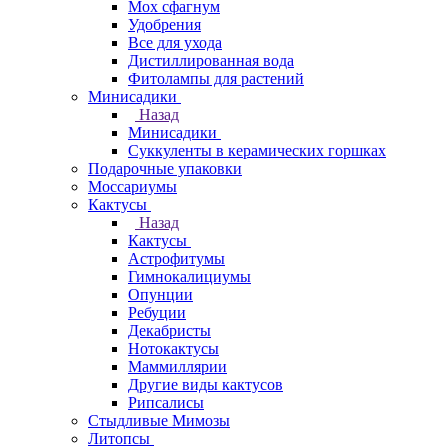
Мох сфагнум
Удобрения
Все для ухода
Дистиллированная вода
Фитолампы для растений
Минисадики
Назад
Минисадики
Суккуленты в керамических горшках
Подарочные упаковки
Моссариумы
Кактусы
Назад
Кактусы
Астрофитумы
Гимнокалициумы
Опунции
Ребуции
Декабристы
Нотокактусы
Маммиллярии
Другие виды кактусов
Рипсалисы
Стыдливые Мимозы
Литопсы