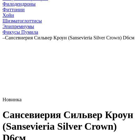
Филодендроны
Фиттонии
Хойи
Шизматоглоттисы
Эпипремнумы
Фикусы Пумила
–
Сансевиерия Сильвер Кроун (Sansevieria Silver Crown) D6см
Новинка
Сансевиерия Сильвер Кроун
(Sansevieria Silver Crown)
D6см