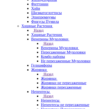
Фиттонии
Хойи
Шизматоглоттисы
Эпипремнумы
Фикусы Пумила
Хищные Растения
Назад
Хищные Растения
Венерины Мухоловки
Назад
Венерины Мухоловки
Пересаженные Мухоловки
Комбо наборы
Не пересаженные Мухоловки
Гелиамфоры
Жирянки
Назад
Жирянки
Жирянки не пересаженные
Жирянки пересаженные
Непентесы
Назад
Непентесы
Непентесы не пересаженные