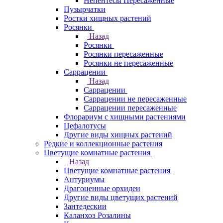
Непентесы Пересаженные
Пузырчатки
Ростки хищных растений
Росянки
Назад
Росянки
Росянки пересаженные
Росянки не пересаженные
Саррацении
Назад
Саррацении
Саррацении не пересаженные
Саррацении пересаженные
Флорариум с хищными растениями
Цефалотусы
Другие виды хищных растений
Редкие и коллекционные растения
Цветущие комнатные растения
Назад
Цветущие комнатные растения
Антуриумы
Драгоценные орхидеи
Другие виды цветущих растений
Зантедескии
Каланхоэ Розалины