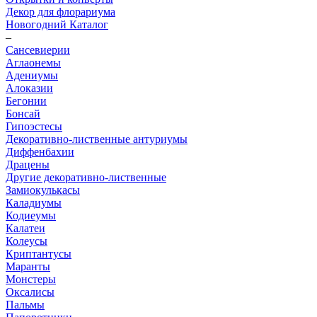
Декор для флорариума
Новогодний Каталог
–
Сансевиерии
Аглаонемы
Адениумы
Алоказии
Бегонии
Бонсай
Гипоэстесы
Декоративно-лиственные антуриумы
Диффенбахии
Драцены
Другие декоративно-лиственные
Замиокулькасы
Каладиумы
Кодиеумы
Калатеи
Колеусы
Криптантусы
Маранты
Монстеры
Оксалисы
Пальмы