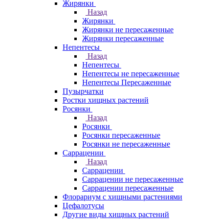
Жирянки
Назад
Жирянки
Жирянки не пересаженные
Жирянки пересаженные
Непентесы
Назад
Непентесы
Непентесы не пересаженные
Непентесы Пересаженные
Пузырчатки
Ростки хищных растений
Росянки
Назад
Росянки
Росянки пересаженные
Росянки не пересаженные
Саррацении
Назад
Саррацении
Саррацении не пересаженные
Саррацении пересаженные
Флорариум с хищными растениями
Цефалотусы
Другие виды хищных растений