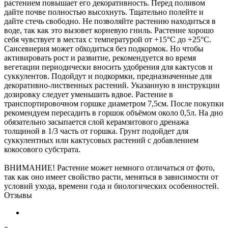
растением повышает его декоративность. Перед поливом
дайте почве полностью высохнуть. Тщательно полейте и
дайте стечь свободно. Не позволяйте растению находиться в
воде, так как это вызовет корневую гниль. Растение хорошо
себя чувствует в местах с температурой от +15°C до +25°C.
Сансевиерия может обходиться без подкормок. Но чтобы
активировать рост и развитие, рекомендуется во время
вегетации периодически вносить удобрения для кактусов и
суккулентов. Подойдут и подкормки, предназначенные для
декоративно-лиственных растений. Указанную в инструкции
дозировку следует уменьшить вдвое. Растение в
транспортировочном горшке диаметром 7,5см. После покупки
рекомендуем пересадить в горшок объёмом около 0,5л. На дно
обязательно засыпается слой керамзитового дренажа
толщиной в 1/3 часть от горшка. Грунт подойдет для
суккулентных или кактусовых растений с добавлением
кокосового субстрата.
ВНИМАНИЕ! Растение может немного отличаться от фото,
так как оно имеет свойство расти, меняться в зависимости от
условий ухода, времени года и биологических особенностей.
Отзывы