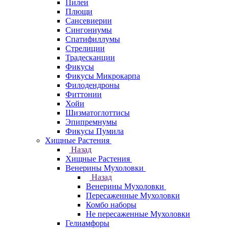
Пилеи
Плющи
Сансевиерии
Сингониумы
Спатифиллумы
Стрелиции
Традесканции
Фикусы
Фикусы Микрокарпа
Филодендроны
Фиттонии
Хойи
Шизматоглоттисы
Эпипремнумы
Фикусы Пумила
Хищные Растения
Назад
Хищные Растения
Венерины Мухоловки
Назад
Венерины Мухоловки
Пересаженные Мухоловки
Комбо наборы
Не пересаженные Мухоловки
Гелиамфоры