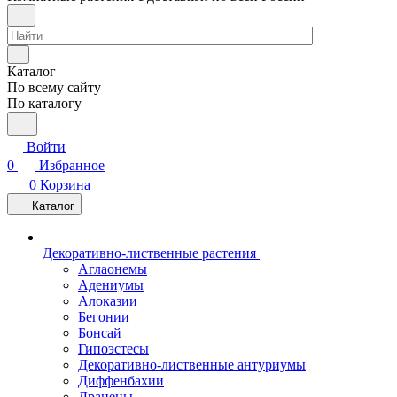
Каталог
По всему сайту
По каталогу
Войти
0
Избранное
0
Корзина
Каталог
Декоративно-лиственные растения
Аглаонемы
Адениумы
Алоказии
Бегонии
Бонсай
Гипоэстесы
Декоративно-лиственные антуриумы
Диффенбахии
Драцены