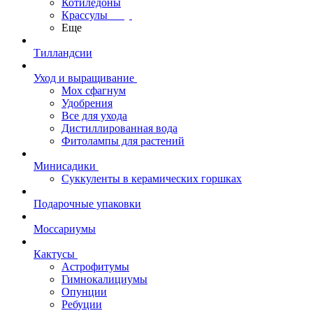
Котиледоны
Крассулы
Еще
Тилландсии
Уход и выращивание
Мох сфагнум
Удобрения
Все для ухода
Дистиллированная вода
Фитолампы для растений
Минисадики
Суккуленты в керамических горшках
Подарочные упаковки
Моссариумы
Кактусы
Астрофитумы
Гимнокалициумы
Опунции
Ребуции