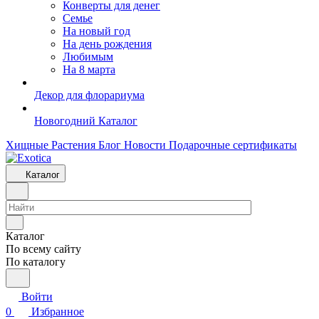
Конверты для денег
Семье
На новый год
На день рождения
Любимым
На 8 марта
Декор для флорариума
Новогодний Каталог
Хищные Растения
Блог
Новости
Подарочные сертификаты
Каталог
Каталог
По всему сайту
По каталогу
Войти
0
Избранное