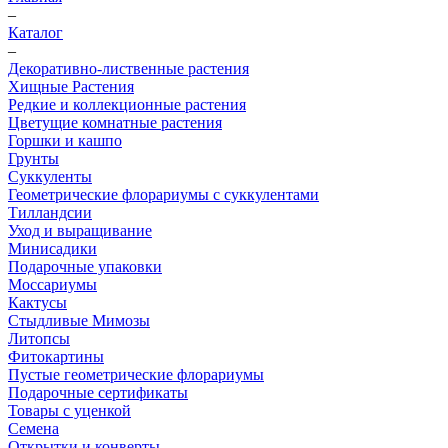
–
Каталог
–
Декоративно-лиственные растения
Хищные Растения
Редкие и коллекционные растения
Цветущие комнатные растения
Горшки и кашпо
Грунты
Суккуленты
Геометрические флорариумы с суккулентами
Тилландсии
Уход и выращивание
Минисадики
Подарочные упаковки
Моссариумы
Кактусы
Стыдливые Мимозы
Литопсы
Фитокартины
Пустые геометрические флорариумы
Подарочные сертификаты
Товары с уценкой
Семена
Открытки и конверты