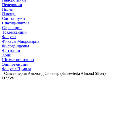
Папоротники
Пеперомии
Пилеи
Плющи
Сингониумы
Спатифиллумы
Стрелиции
Традесканции
Фикусы
Фикусы Микрокарпа
Филодендроны
Фиттонии
Хойи
Шизматоглоттисы
Эпипремнумы
Фикусы Пумила
–
Сансевиерия Альмонд Сильвер (Sansevieria Almond Silver)
D7,5см