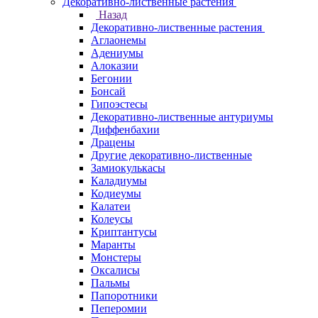
Декоративно-лиственные растения
Назад
Декоративно-лиственные растения
Аглаонемы
Адениумы
Алоказии
Бегонии
Бонсай
Гипоэстесы
Декоративно-лиственные антуриумы
Диффенбахии
Драцены
Другие декоративно-лиственные
Замиокулькасы
Каладиумы
Кодиеумы
Калатеи
Колеусы
Криптантусы
Маранты
Монстеры
Оксалисы
Пальмы
Папоротники
Пеперомии