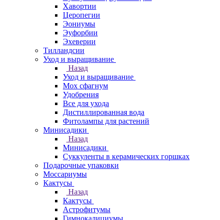
Хавортии
Церопегии
Эониумы
Эуфорбии
Эхеверии
Тилландсии
Уход и выращивание
Назад
Уход и выращивание
Мох сфагнум
Удобрения
Все для ухода
Дистиллированная вода
Фитолампы для растений
Минисадики
Назад
Минисадики
Суккуленты в керамических горшках
Подарочные упаковки
Моссариумы
Кактусы
Назад
Кактусы
Астрофитумы
Гимнокалициумы