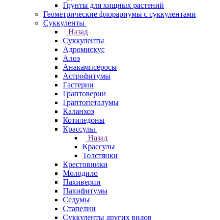
Грунты для хищных растений
Геометрические флорариумы с суккулентами
Суккуленты
Назад
Суккуленты
Адромискус
Алоэ
Анакампсеросы
Астрофитумы
Гастерии
Граптоверии
Граптопеталумы
Каланхоэ
Котиледоны
Крассулы
Назад
Крассулы
Толстянки
Крестовники
Молодило
Пахиверии
Пахифитумы
Седумы
Стапелии
Суккуленты других видов