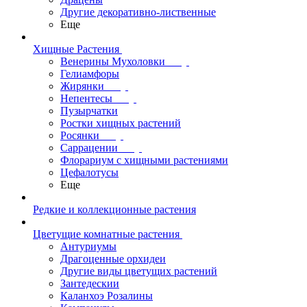
Другие декоративно-лиственные
Еще
Хищные Растения
Венерины Мухоловки
Гелиамфоры
Жирянки
Непентесы
Пузырчатки
Ростки хищных растений
Росянки
Саррацении
Флорариум с хищными растениями
Цефалотусы
Еще
Редкие и коллекционные растения
Цветущие комнатные растения
Антуриумы
Драгоценные орхидеи
Другие виды цветущих растений
Зантедескии
Каланхоэ Розалины