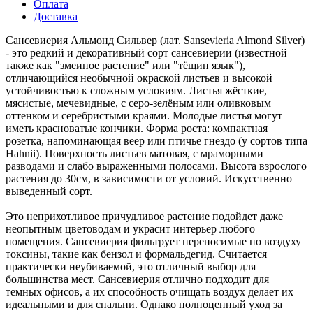
Оплата
Доставка
Сансевиерия Альмонд Сильвер (лат. Sansevieria Almond Silver)
- это редкий и декоративный сорт сансевиерии (известной
также как "змеиное растение" или "тёщин язык"),
отличающийся необычной окраской листьев и высокой
устойчивостью к сложным условиям. Листья жёсткие,
мясистые, мечевидные, с серо-зелёным или оливковым
оттенком и серебристыми краями. Молодые листья могут
иметь красноватые кончики. Форма роста: компактная
розетка, напоминающая веер или птичье гнездо (у сортов типа
Hahnii). Поверхность листьев матовая, с мраморными
разводами и слабо выраженными полосами. Высота взрослого
растения до 30см, в зависимости от условий. Искусственно
выведенный сорт.
Это неприхотливое причудливое растение подойдет даже
неопытным цветоводам и украсит интерьер любого
помещения. Сансевиерия фильтрует переносимые по воздуху
токсины, такие как бензол и формальдегид. Считается
практически неубиваемой, это отличный выбор для
большинства мест. Сансевиерия отлично подходит для
темных офисов, а их способность очищать воздух делает их
идеальными и для спальни. Однако полноценный уход за