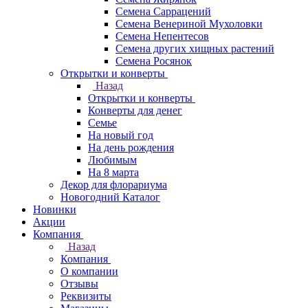
Семена Саррацений
Семена Венериной Мухоловки
Семена Непентесов
Семена других хищных растений
Семена Росянок
Открытки и конверты
Назад
Открытки и конверты
Конверты для денег
Семье
На новый год
На день рождения
Любимым
На 8 марта
Декор для флорариума
Новогодний Каталог
Новинки
Акции
Компания
Назад
Компания
О компании
Отзывы
Реквизиты