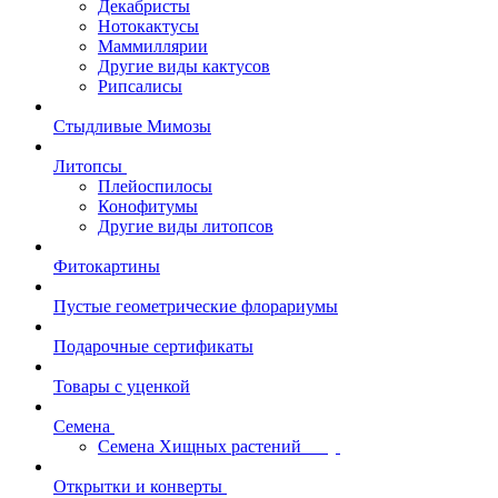
Декабристы
Нотокактусы
Маммиллярии
Другие виды кактусов
Рипсалисы
Стыдливые Мимозы
Литопсы
Плейоспилосы
Конофитумы
Другие виды литопсов
Фитокартины
Пустые геометрические флорариумы
Подарочные сертификаты
Товары с уценкой
Семена
Семена Хищных растений
Открытки и конверты