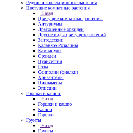
Редкие и коллекционные растения
Цветущие комнатные растения
Назад
Цветущие комнатные растения
Антуриумы
Драгоценные орхидеи
Другие виды цветущих растений
Зантедескии
Каланхоэ Розалины
Кампанулы
Орхидеи
Пуансеттии
Розы
Сенполии (фиалки)
Хризантемы
Цикламены
Эписции
Горшки и кашпо
Назад
Горшки и кашпо
Кашпо
Горшки
Грунты
Назад
Грунты