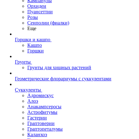
Кампанулы
Орхидеи
Пуансеттии
Розы
Сенполии (фиалки)
Еще
Горшки и кашпо
Кашпо
Горшки
Грунты
Грунты для хищных растений
Геометрические флорариумы с суккулентами
Суккуленты
Адромискус
Алоэ
Анакампсеросы
Астрофитумы
Гастерии
Граптоверии
Граптопеталумы
Каланхоэ