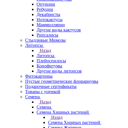
Опунции
Ребуции
Декабристы
Нотокактусы
Маммиллярии
Другие виды кактусов
Рипсалисы
Стыдливые Мимозы
Литопсы
Назад
Литопсы
Плейоспилосы
Конофитумы
Другие виды литопсов
Фитокартины
Пустые геометрические флорариумы
Подарочные сертификаты
Товары с уценкой
Семена
Назад
Семена
Семена Хищных растений
Назад
Семена Хищных растений
Семена Жирянок