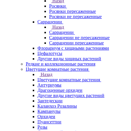
Назад
Росянки
Росянки пересаженные
Росянки не пересаженные
Саррацении
Назад
Саррацении
Саррацении не пересаженные
Саррацении пересаженные
Флорариум с хищными растениями
Цефалотусы
Другие виды хищных растений
Редкие и коллекционные растения
Цветущие комнатные растения
Назад
Цветущие комнатные растения
Антуриумы
Драгоценные орхидеи
Другие виды цветущих растений
Зантедескии
Каланхоэ Розалины
Кампанулы
Орхидеи
Пуансеттии
Розы