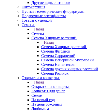
Другие виды литопсов
Фитокартины
Пустые геометрические флорариумы
Подарочные сертификаты
Товары с уценкой
Семена
Назад
Семена
Семена Хищных растений
Назад
Семена Хищных растений
Семена Жирянок
Семена Саррацений
Семена Венериной Мухоловки
Семена Непентесов
Семена других хищных растений
Семена Росянок
Открытки и конверты
Назад
Открытки и конверты
Конверты для денег
Семье
На новый год
На день рождения
Любимым