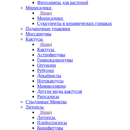
Фитолампы для растений
Минисадики
Назад
Минисадики
Суккуленты в керамических горшках
Подарочные упаковки
Моссариумы
Кактусы
Назад
Кактусы
Астрофитумы
Гимнокалициумы
Опунции
Ребуции
Декабристы
Нотокактусы
Маммиллярии
Другие виды кактусов
Рипсалисы
Стыдливые Мимозы
Литопсы
Назад
Литопсы
Плейоспилосы
Конофитумы