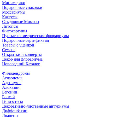
Минисадики
Подарочные упаковки
Моссариумы
Кактусы
Стыдливые Мимозы
Литопсы
Фитокартины
Пустые геометрические флорариумы
Подарочные сертификаты
Товары с уценкой
Семена
Открытки и конверты
Декор для флорариума
Новогодний Каталог
–
Филодендроны
Аглаонемы
Адениумы
Алоказии
Бегонии
Бонсай
Гипоэстесы
Декоративно-лиственные антуриумы
Диффенбахии
Драцены