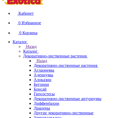
Кабинет
0
Избранное
0
Корзина
Каталог
Назад
Каталог
Декоративно-лиственные растения
Назад
Декоративно-лиственные растения
Аглаонемы
Адениумы
Алоказии
Бегонии
Бонсай
Гипоэстесы
Декоративно-лиственные антуриумы
Диффенбахии
Драцены
Другие декоративно-лиственные
Замиокулькасы