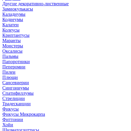
Другие декоративно-лиственные
Замиокулькасы
Каладиумы
Кодиеумы
Калатеи
Колеусы
Криптантусы
Маранты
Монстеры
Оксалисы
Пальмы
Папоротники
Пеперомии
Пилеи
Плющи
Сансевиерии
Сингониумы
Спатифиллумы
Стрелиции
Традесканции
Фикусы
Фикусы Микрокарпа
Фиттонии
Хойи
Шизматоглоттисы