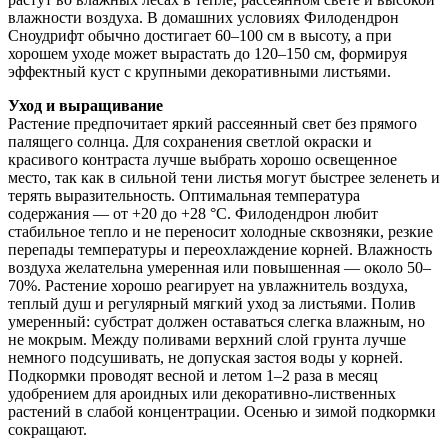
влажности воздуха. В домашних условиях Филодендрон
Сноудрифт обычно достигает 60–100 см в высоту, а при
хорошем уходе может вырастать до 120–150 см, формируя
эффектный куст с крупными декоративными листьями.
Уход и выращивание
Растение предпочитает яркий рассеянный свет без прямого
палящего солнца. Для сохранения светлой окраски и
красивого контраста лучше выбрать хорошо освещенное
место, так как в сильной тени листья могут быстрее зеленеть и
терять выразительность. Оптимальная температура
содержания — от +20 до +28 °C. Филодендрон любит
стабильное тепло и не переносит холодные сквозняки, резкие
перепады температуры и переохлаждение корней. Влажность
воздуха желательна умеренная или повышенная — около 50–
70%. Растение хорошо реагирует на увлажнитель воздуха,
теплый душ и регулярный мягкий уход за листьями. Полив
умеренный: субстрат должен оставаться слегка влажным, но
не мокрым. Между поливами верхний слой грунта лучше
немного подсушивать, не допуская застоя воды у корней.
Подкормки проводят весной и летом 1–2 раза в месяц
удобрением для ароидных или декоративно-лиственных
растений в слабой концентрации. Осенью и зимой подкормки
сокращают.