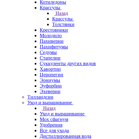
Котиледоны
Крассулы
Назад
Крассулы
Толстянки
Крестовники
Молодило
Пахиверии
Пахифитумы
Седумы
Стапелии
Суккуленты других видов
Хавортии
Церопегии
Эониумы
Эуфорбии
Эхеверии
Тилландсии
Уход и выращивание
Назад
Уход и выращивание
Мох сфагнум
Удобрения
Все для ухода
Дистиллированная вода