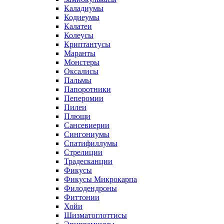
Каладиумы
Кодиеумы
Калатеи
Колеусы
Криптантусы
Маранты
Монстеры
Оксалисы
Пальмы
Папоротники
Пеперомии
Пилеи
Плющи
Сансевиерии
Сингониумы
Спатифиллумы
Стрелиции
Традесканции
Фикусы
Фикусы Микрокарпа
Филодендроны
Фиттонии
Хойи
Шизматоглоттисы