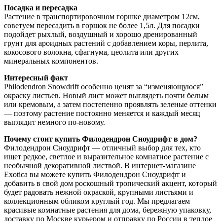
Посадка и пересадка
Растение в транспортировочном горшке диаметром 12см,
советуем пересадить в горшок не более 1,5л. Для посадки
подойдет рыхлый, воздушный и хорошо дренированный
грунт для ароидных растений с добавлением коры, перлита,
кокосового волокна, сфагнума, цеолита или других
минеральных компонентов.
Интересный факт
Philodendron Snowdrift особенно ценят за “изменяющуюся”
окраску листьев. Новый лист может выглядеть почти белым
или кремовым, а затем постепенно проявлять зеленые оттенки
— поэтому растение постоянно меняется и каждый месяц
выглядит немного по-новому.
Почему стоит купить Филодендрон Сноудрифт в дом?
Филодендрон Сноудрифт — отличный выбор для тех, кто
ищет редкое, светлое и выразительное комнатное растение с
необычной декоративной листвой. В интернет-магазине
Exotica вы можете купить Филодендрон Сноудрифт и
добавить в свой дом роскошный тропический акцент, который
будет радовать нежной окраской, крупными листьями и
коллекционным обликом круглый год. Мы предлагаем
красивые комнатные растения для дома, бережную упаковку,
доставку по Москве курьером и отправку по России в теплое