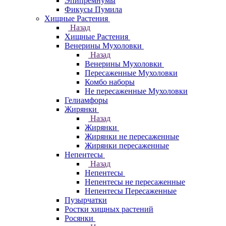
Эпипремнумы
Фикусы Пумила
Хищные Растения
Назад
Хищные Растения
Венерины Мухоловки
Назад
Венерины Мухоловки
Пересаженные Мухоловки
Комбо наборы
Не пересаженные Мухоловки
Гелиамфоры
Жирянки
Назад
Жирянки
Жирянки не пересаженные
Жирянки пересаженные
Непентесы
Назад
Непентесы
Непентесы не пересаженные
Непентесы Пересаженные
Пузырчатки
Ростки хищных растений
Росянки