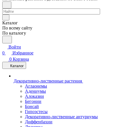
Каталог
По всему сайту
По каталогу
Войти
0
Избранное
0
Корзина
Каталог
Декоративно-лиственные растения
Аглаонемы
Адениумы
Алоказии
Бегонии
Бонсай
Гипоэстесы
Декоративно-лиственные антуриумы
Диффенбахии
Драцены