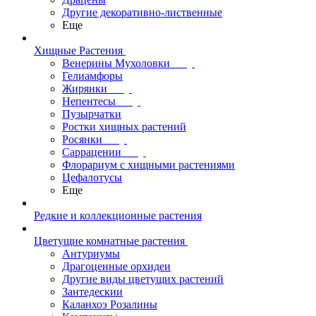
Другие декоративно-лиственные
Еще
Хищные Растения
Венерины Мухоловки
Гелиамфоры
Жирянки
Непентесы
Пузырчатки
Ростки хищных растений
Росянки
Саррацении
Флорариум с хищными растениями
Цефалотусы
Еще
Редкие и коллекционные растения
Цветущие комнатные растения
Антуриумы
Драгоценные орхидеи
Другие виды цветущих растений
Зантедескии
Каланхоэ Розалины