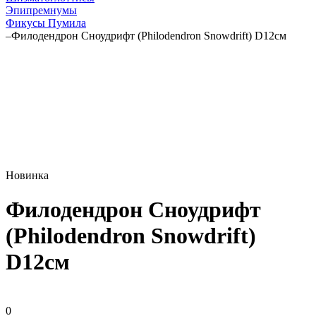
Эпипремнумы
Фикусы Пумила
–
Филодендрон Сноудрифт (Philodendron Snowdrift) D12см
Новинка
Филодендрон Сноудрифт
(Philodendron Snowdrift)
D12см
0