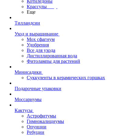
Котиледоны
Крассулы
Еще
Тилландсии
Уход и выращивание
Мох сфагнум
Удобрения
Все для ухода
Дистиллированная вода
Фитолампы для растений
Минисадики
Суккуленты в керамических горшках
Подарочные упаковки
Моссариумы
Кактусы
Астрофитумы
Гимнокалициумы
Опунции
Ребуции