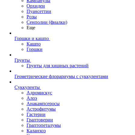
Кампанулы
Орхидеи
Пуансеттии
Розы
Сенполии (фиалки)
Еще
Горшки и кашпо
Кашпо
Горшки
Грунты
Грунты для хищных растений
Геометрические флорариумы с суккулентами
Суккуленты
Адромискус
Алоэ
Анакампсеросы
Астрофитумы
Гастерии
Граптоверии
Граптопеталумы
Каланхоэ