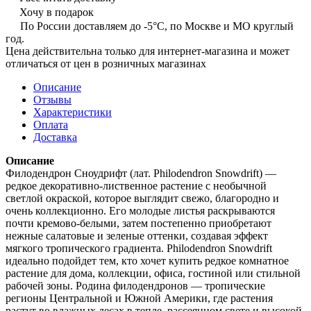
Хочу в подарок
По России доставляем до -5°C, по Москве и МО круглый
год.
Цена действительна только для интернет-магазина и может
отличаться от цен в розничных магазинах
Описание
Отзывы
Характеристики
Оплата
Доставка
Описание
Филодендрон Сноудрифт (лат. Philodendron Snowdrift) —
редкое декоративно-лиственное растение с необычной
светлой окраской, которое выглядит свежо, благородно и
очень коллекционно. Его молодые листья раскрываются
почти кремово-белыми, затем постепенно приобретают
нежные салатовые и зеленые оттенки, создавая эффект
мягкого тропического градиента. Philodendron Snowdrift
идеально подойдет тем, кто хочет купить редкое комнатное
растение для дома, коллекции, офиса, гостиной или стильной
рабочей зоны. Родина филодендронов — тропические
регионы Центральной и Южной Америки, где растения
растут во влажных лесах в тепле, рассеянном свете и высокой