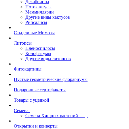
Декабристы
Нотокактусы
Маммиллярии
Другие виды кактусов
Рипсалисы
Стыдливые Мимозы
Литопсы
Плейоспилосы
Конофитумы
Другие виды литопсов
Фитокартины
Пустые геометрические флорариумы
Подарочные сертификаты
Товары с уценкой
Семена
Семена Хищных растений
Открытки и конверты