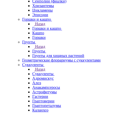
Сенполии (фиалки)
Хризантемы
Цикламены
Эписции
Горшки и кашпо
Назад
Горшки и кашпо
Кашпо
Горшки
Грунты
Назад
Грунты
Грунты для хищных растений
Геометрические флорариумы с суккулентами
Суккуленты
Назад
Суккуленты
Адромискус
Алоэ
Анакампсеросы
Астрофитумы
Гастерии
Граптоверии
Граптопеталумы
Каланхоэ