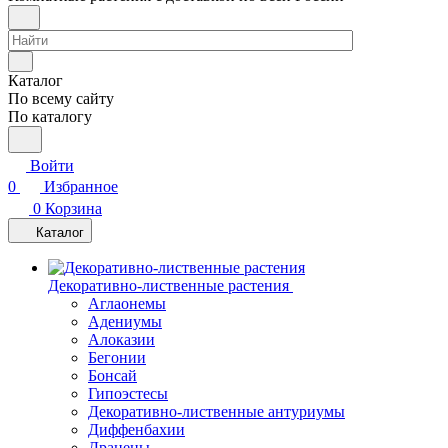
Каталог
По всему сайту
По каталогу
Войти
0
Избранное
0
Корзина
Каталог
Декоративно-лиственные растения
Аглаонемы
Адениумы
Алоказии
Бегонии
Бонсай
Гипоэстесы
Декоративно-лиственные антуриумы
Диффенбахии
Драцены