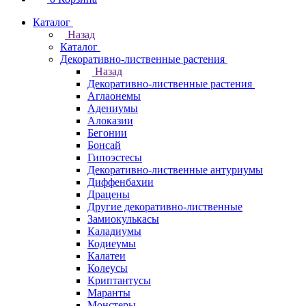
Каталог
Назад
Каталог
Декоративно-лиственные растения
Назад
Декоративно-лиственные растения
Аглаонемы
Адениумы
Алоказии
Бегонии
Бонсай
Гипоэстесы
Декоративно-лиственные антуриумы
Диффенбахии
Драцены
Другие декоративно-лиственные
Замиокулькасы
Каладиумы
Кодиеумы
Калатеи
Колеусы
Криптантусы
Маранты
Монстеры