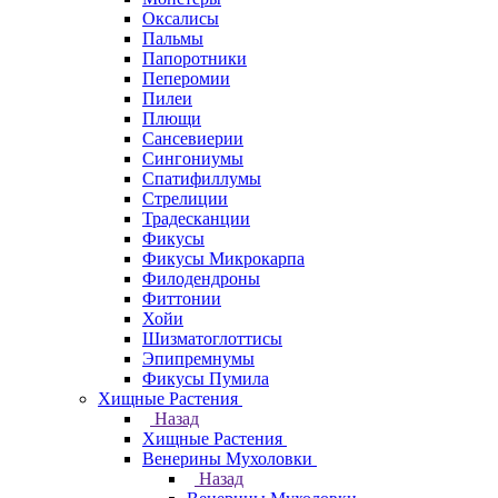
Оксалисы
Пальмы
Папоротники
Пеперомии
Пилеи
Плющи
Сансевиерии
Сингониумы
Спатифиллумы
Стрелиции
Традесканции
Фикусы
Фикусы Микрокарпа
Филодендроны
Фиттонии
Хойи
Шизматоглоттисы
Эпипремнумы
Фикусы Пумила
Хищные Растения
Назад
Хищные Растения
Венерины Мухоловки
Назад