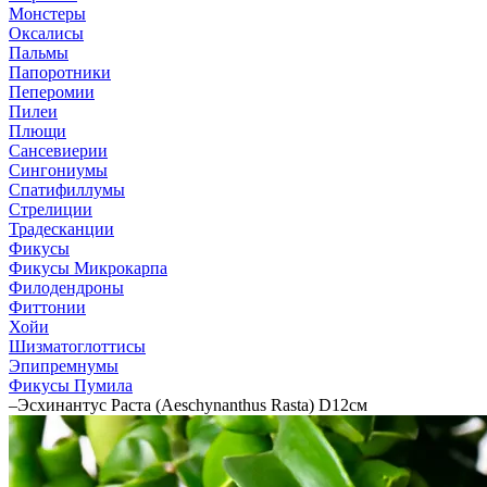
Монстеры
Оксалисы
Пальмы
Папоротники
Пеперомии
Пилеи
Плющи
Сансевиерии
Сингониумы
Спатифиллумы
Стрелиции
Традесканции
Фикусы
Фикусы Микрокарпа
Филодендроны
Фиттонии
Хойи
Шизматоглоттисы
Эпипремнумы
Фикусы Пумила
–
Эсхинантус Раста (Aeschynanthus Rasta) D12см