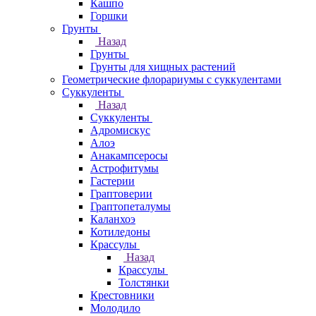
Кашпо
Горшки
Грунты
Назад
Грунты
Грунты для хищных растений
Геометрические флорариумы с суккулентами
Суккуленты
Назад
Суккуленты
Адромискус
Алоэ
Анакампсеросы
Астрофитумы
Гастерии
Граптоверии
Граптопеталумы
Каланхоэ
Котиледоны
Крассулы
Назад
Крассулы
Толстянки
Крестовники
Молодило