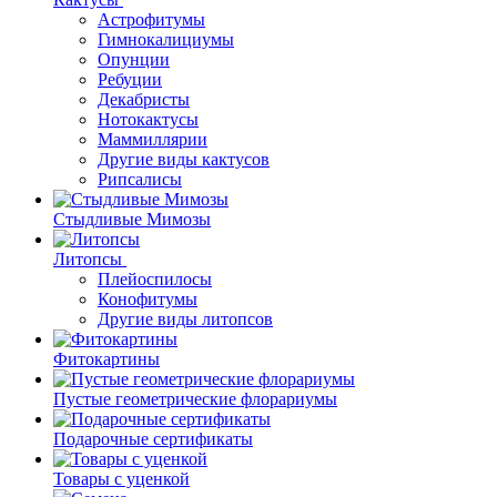
Астрофитумы
Гимнокалициумы
Опунции
Ребуции
Декабристы
Нотокактусы
Маммиллярии
Другие виды кактусов
Рипсалисы
Стыдливые Мимозы
Литопсы
Плейоспилосы
Конофитумы
Другие виды литопсов
Фитокартины
Пустые геометрические флорариумы
Подарочные сертификаты
Товары с уценкой