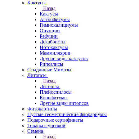
Кактусы
Назад
Кактусы
Астрофитумы
Гимнокалициумы
Опунции
Ребуции
Декабристы
Нотокактусы
Маммиллярии
Другие виды кактусов
Рипсалисы
Стыдливые Мимозы
Литопсы
Назад
Литопсы
Плейоспилосы
Конофитумы
Другие виды литопсов
Фитокартины
Пустые геометрические флорариумы
Подарочные сертификаты
Товары с уценкой
Семена
Назад