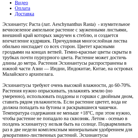
Видео
Оплата
Доставка
Эсхинантус Раста (лат. Aeschynanthus Rasta) - изумительное
вечнозеленое ампельное растение с зауженными листьями,
внешний край которых закручен к стеблю, и создается
впечатление кудряшек. Причудливая многослойная листва
обильно ниспадает со всех сторон. Цветет красными
гроздьями на концах ветвей. Темно-красные цветы скрыты в
трубках почти пурпурного цвета. Растение может достичь
длины до метра. Растения Эсхинантусы распространены в
южной части Азии — Индии, Индокитае, Китае, на островах
Малайского архипелага.
Эсхинантусы требуют очень высокой влажности, до 60-70%.
Растения нужно опрыскивать, увлажнять землю (но
умеренно), использовать поддоны и горшки с двойным дном,
ставить рядом увлажнитель. Если растение цветет, вода не
должна попадать на бутоны и раскрывшиеся чашечки.
Температура содержания не меньше +18°С, при этом нужно,
чтобы растение не попадало на сквозняк. Летом - осенью в
полдень эсхинантусу нельзя быть на солнце. Подкармливать
раз в две недели комплексным минеральным удобрением для
декоративно-лиственных растений. Эсхинантусы