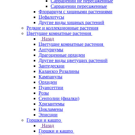
Саррацении не пересаженные
Саррацении пересаженные
Флорариум с хищными растениями
Цефалотусы
Другие виды хищных растений
Редкие и коллекционные растения
Цветущие комнатные растения
Назад
Цветущие комнатные растения
Антуриумы
Драгоценные орхидеи
Другие виды цветущих растений
Зантедескии
Каланхоэ Розалины
Кампанулы
Орхидеи
Пуансеттии
Розы
Сенполии (фиалки)
Хризантемы
Цикламены
Эписции
Горшки и кашпо
Назад
Горшки и кашпо