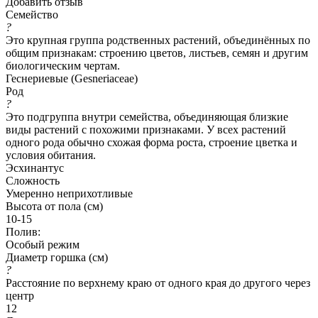
Добавить отзыв
Семейство
?
Это крупная группа родственных растений, объединённых по
общим признакам: строению цветов, листьев, семян и другим
биологическим чертам.
Геснериевые (Gesneriaceae)
Род
?
Это подгруппа внутри семейства, объединяющая близкие
виды растений с похожими признаками. У всех растений
одного рода обычно схожая форма роста, строение цветка и
условия обитания.
Эсхинантус
Сложность
Умеренно неприхотливые
Высота от пола (см)
10-15
Полив:
Особый режим
Диаметр горшка (см)
?
Расстояние по верхнему краю от одного края до другого через
центр
12