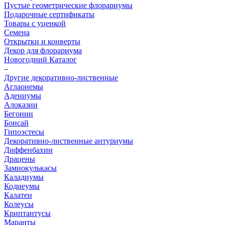
Пустые геометрические флорариумы
Подарочные сертификаты
Товары с уценкой
Семена
Открытки и конверты
Декор для флорариума
Новогодний Каталог
–
Другие декоративно-лиственные
Аглаонемы
Адениумы
Алоказии
Бегонии
Бонсай
Гипоэстесы
Декоративно-лиственные антуриумы
Диффенбахии
Драцены
Замиокулькасы
Каладиумы
Кодиеумы
Калатеи
Колеусы
Криптантусы
Маранты