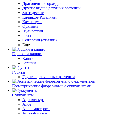
Драгоценные орхидеи
Другие виды цветущих растений
Зантедескии
Каланхоэ Розалины
Кампанулы
Орхидеи
Пуансеттии
Розы
Сенполии (фиалки)
Еще
Горшки и кашпо
Кашпо
Горшки
Грунты
Грунты для хищных растений
Геометрические флорариумы с суккулентами
Суккуленты
Адромискус
Алоэ
Анакампсеросы
Астрофитумы