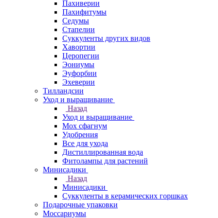
Пахиверии
Пахифитумы
Седумы
Стапелии
Суккуленты других видов
Хавортии
Церопегии
Эониумы
Эуфорбии
Эхеверии
Тилландсии
Уход и выращивание
Назад
Уход и выращивание
Мох сфагнум
Удобрения
Все для ухода
Дистиллированная вода
Фитолампы для растений
Минисадики
Назад
Минисадики
Суккуленты в керамических горшках
Подарочные упаковки
Моссариумы