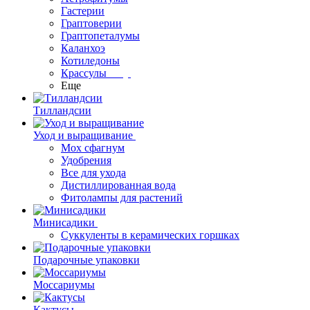
Гастерии
Граптоверии
Граптопеталумы
Каланхоэ
Котиледоны
Крассулы
Еще
Тилландсии
Уход и выращивание
Мох сфагнум
Удобрения
Все для ухода
Дистиллированная вода
Фитолампы для растений
Минисадики
Суккуленты в керамических горшках
Подарочные упаковки
Моссариумы
Кактусы