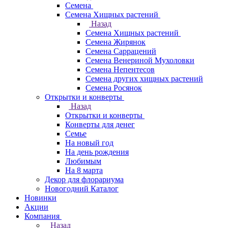
Семена
Семена Хищных растений
Назад
Семена Хищных растений
Семена Жирянок
Семена Саррацений
Семена Венериной Мухоловки
Семена Непентесов
Семена других хищных растений
Семена Росянок
Открытки и конверты
Назад
Открытки и конверты
Конверты для денег
Семье
На новый год
На день рождения
Любимым
На 8 марта
Декор для флорариума
Новогодний Каталог
Новинки
Акции
Компания
Назад