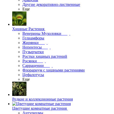
Другие декоративно-лиственные
Еще
Хищные Растения
Венерины Мухоловки
Гелиамфоры
Жирянки
Непентесы
Пузырчатки
Ростки хищных растений
Росянки
Саррацении
Флорариум с хищными растениями
Цефалотусы
Еще
Редкие и коллекционные растения
Цветущие комнатные растения
Антуриумы