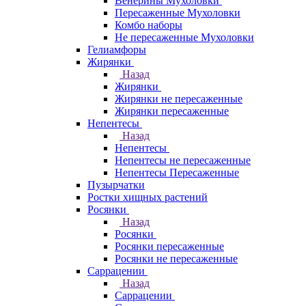
Венерины Мухоловки
Пересаженные Мухоловки
Комбо наборы
Не пересаженные Мухоловки
Гелиамфоры
Жирянки
Назад
Жирянки
Жирянки не пересаженные
Жирянки пересаженные
Непентесы
Назад
Непентесы
Непентесы не пересаженные
Непентесы Пересаженные
Пузырчатки
Ростки хищных растений
Росянки
Назад
Росянки
Росянки пересаженные
Росянки не пересаженные
Саррацении
Назад
Саррацении