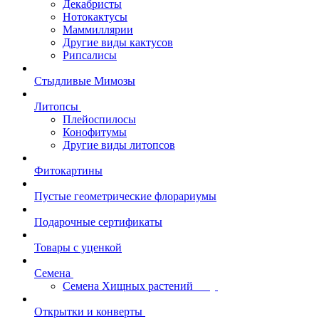
Декабристы
Нотокактусы
Маммиллярии
Другие виды кактусов
Рипсалисы
Стыдливые Мимозы
Литопсы
Плейоспилосы
Конофитумы
Другие виды литопсов
Фитокартины
Пустые геометрические флорариумы
Подарочные сертификаты
Товары с уценкой
Семена
Семена Хищных растений
Открытки и конверты