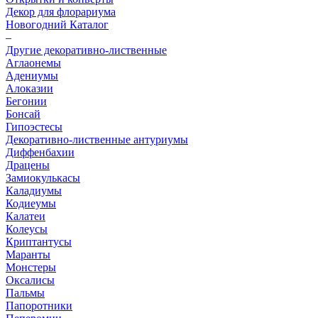
Декор для флорариума
Новогодний Каталог
–
Другие декоративно-лиственные
Аглаонемы
Адениумы
Алоказии
Бегонии
Бонсай
Гипоэстесы
Декоративно-лиственные антуриумы
Диффенбахии
Драцены
Замиокулькасы
Каладиумы
Кодиеумы
Калатеи
Колеусы
Криптантусы
Маранты
Монстеры
Оксалисы
Пальмы
Папоротники