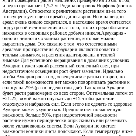
м, а в помещении растёт медленно, примерно на 15 см. в год,
и редко превышает 1,5-2 м. Родина островок Норфолк (восток
Австралии). Относится к реликтовым растениям из-за того
что существует еще со времён динозавров. Но в наши дни
ареал очень сильно сократился, в настоящее время считаются
под угрозой исчезновения из-за того, что их среда обитания
находится в основных районах добычи никеля.Араукария -
одно из немногих хвойных растений, которые можно
вырастить дома. Это связано с тем, что естественными
ареалами произрастания Араукарий являются области с
теплым климатом, и растения адаптированы к теплой
зимовке.Для успешного выращивания в домашних условиях
Аукарии нужен яркий рассеянный солнечный свет, при
недостаточном освещении рост будет замедлен. Идеально
чтобы Аукария росла под освещением с разных сторон, но
если такой возможности нет можно поворачивать растение к
солнцу на 25% (раз в неделю или две). Так крона Аукарии
будет расти равномерно со всех сторон. Оптимальная летом от
+21-25, зимой важно опускать до +15 чтобы растение
отдохнуло и набралось сил. Если этого не сделать то здоровье
Аукарии может ухудшиться. Предпочитает повышенную
влажность больше 50%, при недостаточной влажности
растение нужно периодически опрыскивать или размещать
около увлажняющих систем. Если Аукарии не хватает
влажности кончики листа подсыхают. Если температура ниже