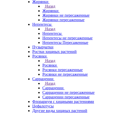
Жирянки
Назад
Жирянки
Жирянки не пересаженные
Жирянки пересаженные
Непентесы
Назад
Непентесы
Непентесы не пересаженные
Непентесы Пересаженные
Пузырчатки
Ростки хищных растений
Росянки
Назад
Росянки
Росянки пересаженные
Росянки не пересаженные
Саррацении
Назад
Саррацении
Саррацении не пересаженные
Саррацении пересаженные
Флорариум с хищными растениями
Цефалотусы
Другие виды хищных растений