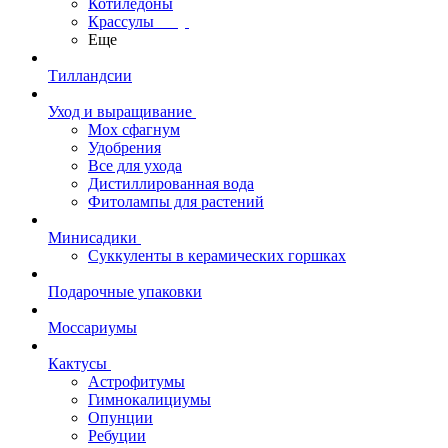
Котиледоны
Крассулы
Еще
Тилландсии
Уход и выращивание
Мох сфагнум
Удобрения
Все для ухода
Дистиллированная вода
Фитолампы для растений
Минисадики
Суккуленты в керамических горшках
Подарочные упаковки
Моссариумы
Кактусы
Астрофитумы
Гимнокалициумы
Опунции
Ребуции