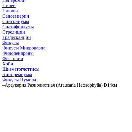
Пеперомии
Пилеи
Плющи
Сансевиерии
Сингониумы
Спатифиллумы
Стрелиции
Традесканции
Фикусы
Фикусы Микрокарпа
Филодендроны
Фиттонии
Хойи
Шизматоглоттисы
Эпипремнумы
Фикусы Пумила
–
Араукария Разнолистная (Araucaria Heterophylla) D14см