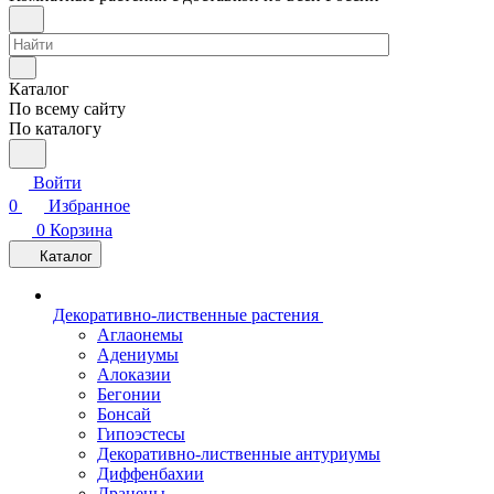
Каталог
По всему сайту
По каталогу
Войти
0
Избранное
0
Корзина
Каталог
Декоративно-лиственные растения
Аглаонемы
Адениумы
Алоказии
Бегонии
Бонсай
Гипоэстесы
Декоративно-лиственные антуриумы
Диффенбахии
Драцены