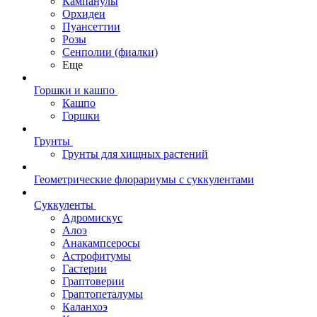
Кампанулы
Орхидеи
Пуансеттии
Розы
Сенполии (фиалки)
Еще
Горшки и кашпо
Кашпо
Горшки
Грунты
Грунты для хищных растений
Геометрические флорариумы с суккулентами
Суккуленты
Адромискус
Алоэ
Анакампсеросы
Астрофитумы
Гастерии
Граптоверии
Граптопеталумы
Каланхоэ