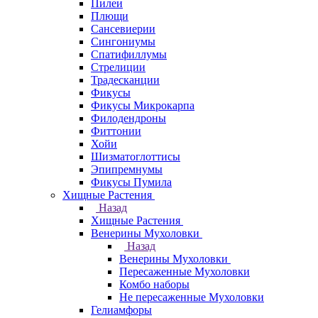
Пилеи
Плющи
Сансевиерии
Сингониумы
Спатифиллумы
Стрелиции
Традесканции
Фикусы
Фикусы Микрокарпа
Филодендроны
Фиттонии
Хойи
Шизматоглоттисы
Эпипремнумы
Фикусы Пумила
Хищные Растения
Назад
Хищные Растения
Венерины Мухоловки
Назад
Венерины Мухоловки
Пересаженные Мухоловки
Комбо наборы
Не пересаженные Мухоловки
Гелиамфоры