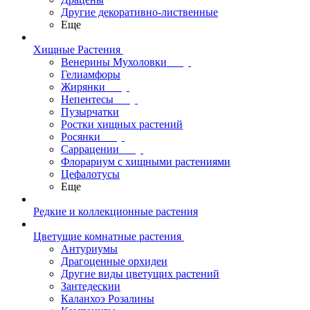
Другие декоративно-лиственные
Еще
Хищные Растения
Венерины Мухоловки
Гелиамфоры
Жирянки
Непентесы
Пузырчатки
Ростки хищных растений
Росянки
Саррацении
Флорариум с хищными растениями
Цефалотусы
Еще
Редкие и коллекционные растения
Цветущие комнатные растения
Антуриумы
Драгоценные орхидеи
Другие виды цветущих растений
Зантедескии
Каланхоэ Розалины