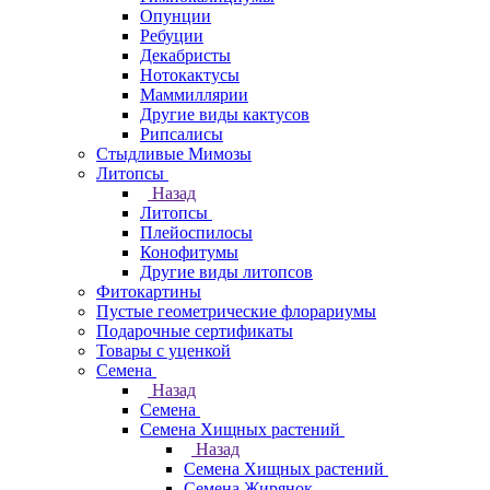
Опунции
Ребуции
Декабристы
Нотокактусы
Маммиллярии
Другие виды кактусов
Рипсалисы
Стыдливые Мимозы
Литопсы
Назад
Литопсы
Плейоспилосы
Конофитумы
Другие виды литопсов
Фитокартины
Пустые геометрические флорариумы
Подарочные сертификаты
Товары с уценкой
Семена
Назад
Семена
Семена Хищных растений
Назад
Семена Хищных растений
Семена Жирянок