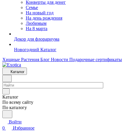
Конверты для денег
Семье
На новый год
На день рождения
Любимым
На 8 марта
Декор для флорариума
Новогодний Каталог
Хищные Растения
Блог
Новости
Подарочные сертификаты
Каталог
Каталог
По всему сайту
По каталогу
Войти
0
Избранное