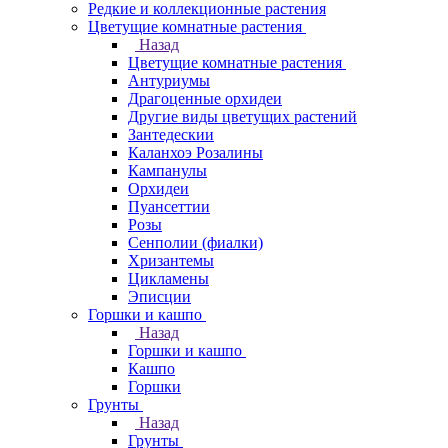
Редкие и коллекционные растения
Цветущие комнатные растения
Назад
Цветущие комнатные растения
Антуриумы
Драгоценные орхидеи
Другие виды цветущих растений
Зантедескии
Каланхоэ Розалины
Кампанулы
Орхидеи
Пуансеттии
Розы
Сенполии (фиалки)
Хризантемы
Цикламены
Эписции
Горшки и кашпо
Назад
Горшки и кашпо
Кашпо
Горшки
Грунты
Назад
Грунты