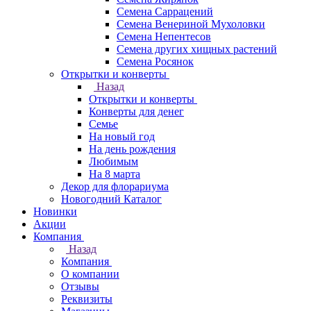
Семена Саррацений
Семена Венериной Мухоловки
Семена Непентесов
Семена других хищных растений
Семена Росянок
Открытки и конверты
Назад
Открытки и конверты
Конверты для денег
Семье
На новый год
На день рождения
Любимым
На 8 марта
Декор для флорариума
Новогодний Каталог
Новинки
Акции
Компания
Назад
Компания
О компании
Отзывы
Реквизиты