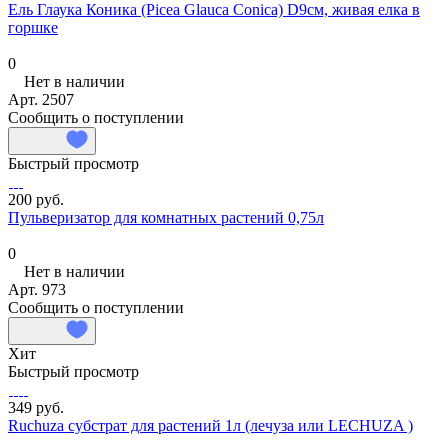
Ель Глаука Коника (Picea Glauca Conica) D9см, живая елка в
горшке
0
Нет в наличии
Арт.
2507
Сообщить о поступлении
Быстрый просмотр
200 руб.
Пульверизатор для комнатных растений 0,75л
0
Нет в наличии
Арт.
973
Сообщить о поступлении
Хит
Быстрый просмотр
349 руб.
Ruchuza субстрат для растений 1л (лечуза или LECHUZA )