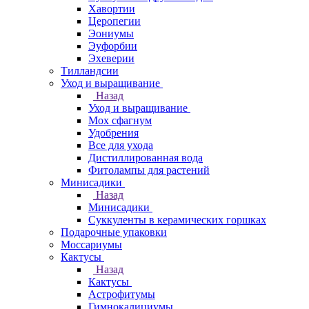
Хавортии
Церопегии
Эониумы
Эуфорбии
Эхеверии
Тилландсии
Уход и выращивание
Назад
Уход и выращивание
Мох сфагнум
Удобрения
Все для ухода
Дистиллированная вода
Фитолампы для растений
Минисадики
Назад
Минисадики
Суккуленты в керамических горшках
Подарочные упаковки
Моссариумы
Кактусы
Назад
Кактусы
Астрофитумы
Гимнокалициумы