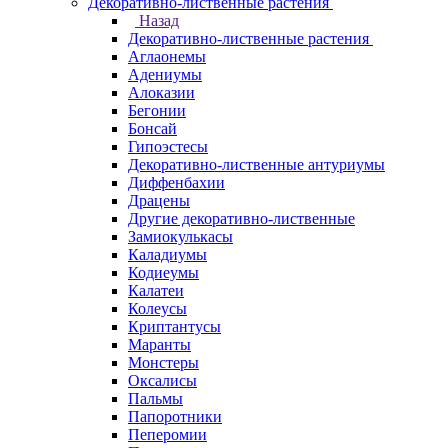
Декоративно-лиственные растения
Назад
Декоративно-лиственные растения
Аглаонемы
Адениумы
Алоказии
Бегонии
Бонсай
Гипоэстесы
Декоративно-лиственные антуриумы
Диффенбахии
Драцены
Другие декоративно-лиственные
Замиокулькасы
Каладиумы
Кодиеумы
Калатеи
Колеусы
Криптантусы
Маранты
Монстеры
Оксалисы
Пальмы
Папоротники
Пеперомии