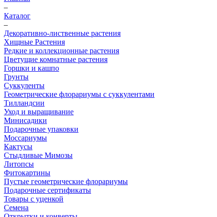
–
Каталог
–
Декоративно-лиственные растения
Хищные Растения
Редкие и коллекционные растения
Цветущие комнатные растения
Горшки и кашпо
Грунты
Суккуленты
Геометрические флорариумы с суккулентами
Тилландсии
Уход и выращивание
Минисадики
Подарочные упаковки
Моссариумы
Кактусы
Стыдливые Мимозы
Литопсы
Фитокартины
Пустые геометрические флорариумы
Подарочные сертификаты
Товары с уценкой
Семена
Открытки и конверты