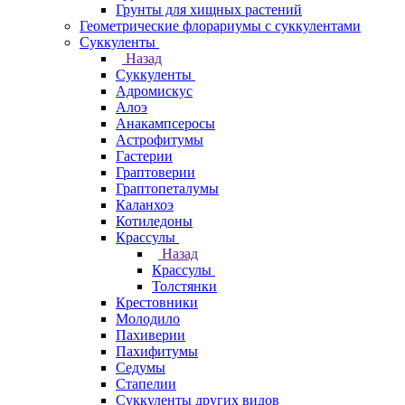
Грунты для хищных растений
Геометрические флорариумы с суккулентами
Суккуленты
Назад
Суккуленты
Адромискус
Алоэ
Анакампсеросы
Астрофитумы
Гастерии
Граптоверии
Граптопеталумы
Каланхоэ
Котиледоны
Крассулы
Назад
Крассулы
Толстянки
Крестовники
Молодило
Пахиверии
Пахифитумы
Седумы
Стапелии
Суккуленты других видов