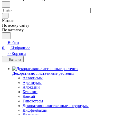
Каталог
По всему сайту
По каталогу
Войти
0
Избранное
0
Корзина
Каталог
Декоративно-лиственные растения
Аглаонемы
Адениумы
Алоказии
Бегонии
Бонсай
Гипоэстесы
Декоративно-лиственные антуриумы
Диффенбахии
Драцены