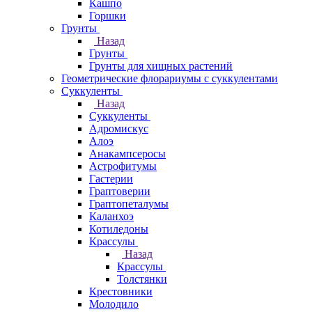
Кашпо
Горшки
Грунты
Назад
Грунты
Грунты для хищных растений
Геометрические флорариумы с суккулентами
Суккуленты
Назад
Суккуленты
Адромискус
Алоэ
Анакампсеросы
Астрофитумы
Гастерии
Граптоверии
Граптопеталумы
Каланхоэ
Котиледоны
Крассулы
Назад
Крассулы
Толстянки
Крестовники
Молодило