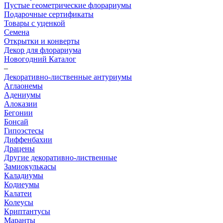
Пустые геометрические флорариумы
Подарочные сертификаты
Товары с уценкой
Семена
Открытки и конверты
Декор для флорариума
Новогодний Каталог
–
Декоративно-лиственные антуриумы
Аглаонемы
Адениумы
Алоказии
Бегонии
Бонсай
Гипоэстесы
Диффенбахии
Драцены
Другие декоративно-лиственные
Замиокулькасы
Каладиумы
Кодиеумы
Калатеи
Колеусы
Криптантусы
Маранты