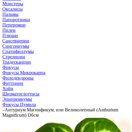
Монстеры
Оксалисы
Пальмы
Папоротники
Пеперомии
Пилеи
Плющи
Сансевиерии
Сингониумы
Спатифиллумы
Стрелиции
Традесканции
Фикусы
Фикусы Микрокарпа
Филодендроны
Фиттонии
Хойи
Шизматоглоттисы
Эпипремнумы
Фикусы Пумила
–
Антуриум Магнификум, или Великолепный (Anthurium
Magnificum) D6см