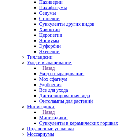
Пахиверии
Пахифитумы
Седумы
Стапелии
Суккуленты других видов
Хавортии
Церопегии
Эониумы
Эуфорбии
Эхеверии
Тилландсии
Уход и выращивание
Назад
Уход и выращивание
Мох сфагнум
Удобрения
Все для ухода
Дистиллированная вода
Фитолампы для растений
Минисадики
Назад
Минисадики
Суккуленты в керамических горшках
Подарочные упаковки
Моссариумы