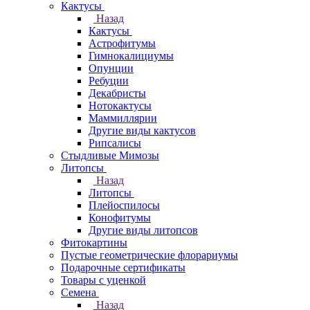
Кактусы
Назад
Кактусы
Астрофитумы
Гимнокалициумы
Опунции
Ребуции
Декабристы
Нотокактусы
Маммиллярии
Другие виды кактусов
Рипсалисы
Стыдливые Мимозы
Литопсы
Назад
Литопсы
Плейоспилосы
Конофитумы
Другие виды литопсов
Фитокартины
Пустые геометрические флорариумы
Подарочные сертификаты
Товары с уценкой
Семена
Назад