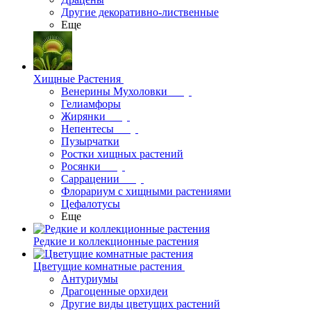
Другие декоративно-лиственные
Еще
Хищные Растения
Венерины Мухоловки
Гелиамфоры
Жирянки
Непентесы
Пузырчатки
Ростки хищных растений
Росянки
Саррацении
Флорариум с хищными растениями
Цефалотусы
Еще
Редкие и коллекционные растения
Цветущие комнатные растения
Антуриумы
Драгоценные орхидеи
Другие виды цветущих растений