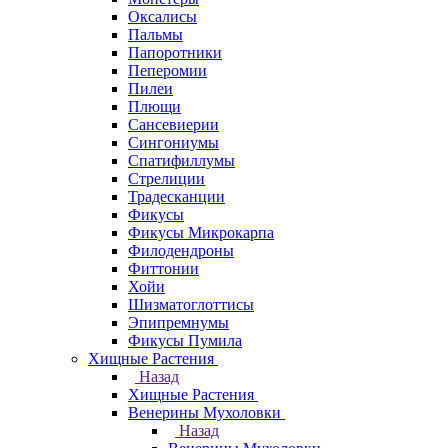
Оксалисы
Пальмы
Папоротники
Пеперомии
Пилеи
Плющи
Сансевиерии
Сингониумы
Спатифиллумы
Стрелиции
Традесканции
Фикусы
Фикусы Микрокарпа
Филодендроны
Фиттонии
Хойи
Шизматоглоттисы
Эпипремнумы
Фикусы Пумила
Хищные Растения
Назад
Хищные Растения
Венерины Мухоловки
Назад