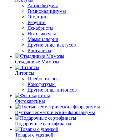
Астрофитумы
Гимнокалициумы
Опунции
Ребуции
Декабристы
Нотокактусы
Маммиллярии
Другие виды кактусов
Рипсалисы
Стыдливые Мимозы
Литопсы
Плейоспилосы
Конофитумы
Другие виды литопсов
Фитокартины
Пустые геометрические флорариумы
Подарочные сертификаты
Товары с уценкой