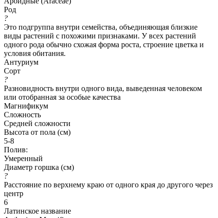
Ароидные (Araceae)
Род
?
Это подгруппа внутри семейства, объединяющая близкие
виды растений с похожими признаками. У всех растений
одного рода обычно схожая форма роста, строение цветка и
условия обитания.
Антуриум
Сорт
?
Разновидность внутри одного вида, выведенная человеком
или отобранная за особые качества
Магнификум
Сложность
Средней сложности
Высота от пола (см)
5-8
Полив:
Умеренный
Диаметр горшка (см)
?
Расстояние по верхнему краю от одного края до другого через
центр
6
Латинское название