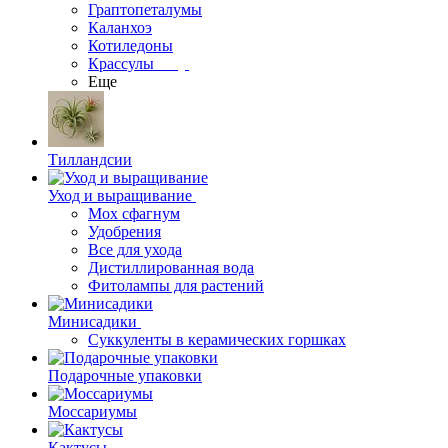
Граптопеталумы
Каланхоэ
Котиледоны
Крассулы
Еще
Тилландсии
Уход и выращивание
Мох сфагнум
Удобрения
Все для ухода
Дистиллированная вода
Фитолампы для растений
Минисадики
Суккуленты в керамических горшках
Подарочные упаковки
Моссариумы
Кактусы