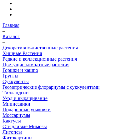
Главная
–
Каталог
–
Декоративно-лиственные растения
Хищные Растения
Редкие и коллекционные растения
Цветущие комнатные растения
Горшки и кашпо
Грунты
Суккуленты
Геометрические флорариумы с суккулентами
Тилландсии
Уход и выращивание
Минисадики
Подарочные упаковки
Моссариумы
Кактусы
Стыдливые Мимозы
Литопсы
Фитокартины