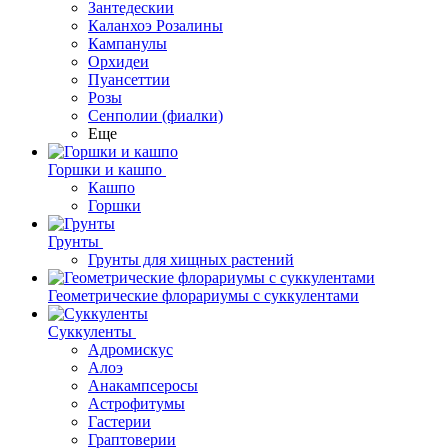
Зантедескии
Каланхоэ Розалины
Кампанулы
Орхидеи
Пуансеттии
Розы
Сенполии (фиалки)
Еще
Горшки и кашпо
Кашпо
Горшки
Грунты
Грунты для хищных растений
Геометрические флорариумы с суккулентами
Суккуленты
Адромискус
Алоэ
Анакампсеросы
Астрофитумы
Гастерии
Граптоверии