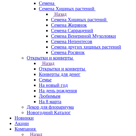
Семена
Семена Хищных растений
Назад
Семена Хищных растений
Семена Жирянок
Семена Саррацений
Семена Венериной Мухоловки
Семена Непентесов
Семена других хищных растений
Семена Росянок
Открытки и конверты
Назад
Открытки и конверты
Конверты для денег
Семье
На новый год
На день рождения
Любимым
На 8 марта
Декор для флорариума
Новогодний Каталог
Новинки
Акции
Компания
Назад