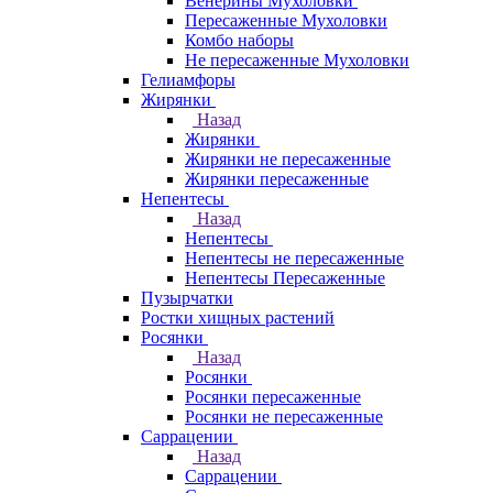
Венерины Мухоловки
Пересаженные Мухоловки
Комбо наборы
Не пересаженные Мухоловки
Гелиамфоры
Жирянки
Назад
Жирянки
Жирянки не пересаженные
Жирянки пересаженные
Непентесы
Назад
Непентесы
Непентесы не пересаженные
Непентесы Пересаженные
Пузырчатки
Ростки хищных растений
Росянки
Назад
Росянки
Росянки пересаженные
Росянки не пересаженные
Саррацении
Назад
Саррацении