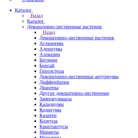
Каталог
Назад
Каталог
Декоративно-лиственные растения
Назад
Декоративно-лиственные растения
Аглаонемы
Адениумы
Алоказии
Бегонии
Бонсай
Гипоэстесы
Декоративно-лиственные антуриумы
Диффенбахии
Драцены
Другие декоративно-лиственные
Замиокулькасы
Каладиумы
Кодиеумы
Калатеи
Колеусы
Криптантусы
Маранты
Монстеры