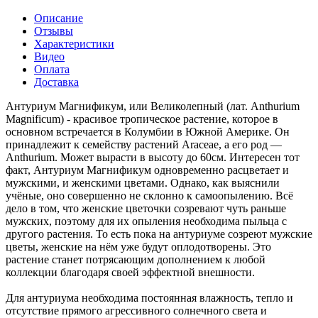
Описание
Отзывы
Характеристики
Видео
Оплата
Доставка
Антуриум Магнификум, или Великолепный (лат. Anthurium
Magnificum) - красивое тропическое растение, которое в
основном встречается в Колумбии в Южной Америке. Он
принадлежит к семейству растений Araceae, а его род —
Anthurium. Может вырасти в высоту до 60см. Интересен тот
факт, Антуриум Магнификум одновременно расцветает и
мужскими, и женскими цветами. Однако, как выяснили
учёные, оно совершенно не склонно к самоопылению. Всё
дело в том, что женские цветочки созревают чуть раньше
мужских, поэтому для их опыления необходима пыльца с
другого растения. То есть пока на антуриуме созреют мужские
цветы, женские на нём уже будут оплодотворены. Это
растение станет потрясающим дополнением к любой
коллекции благодаря своей эффектной внешности.
Для антуриума необходима постоянная влажность, тепло и
отсутствие прямого агрессивного солнечного света и