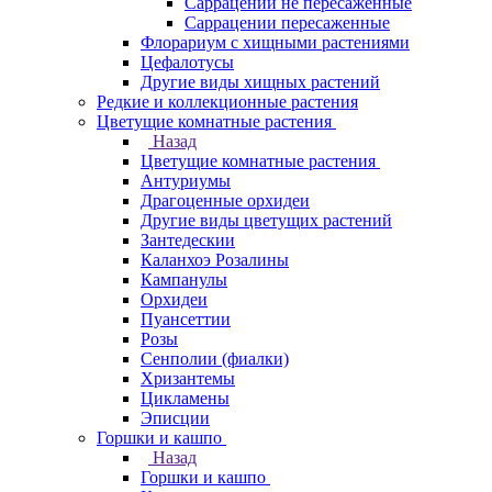
Саррацении не пересаженные
Саррацении пересаженные
Флорариум с хищными растениями
Цефалотусы
Другие виды хищных растений
Редкие и коллекционные растения
Цветущие комнатные растения
Назад
Цветущие комнатные растения
Антуриумы
Драгоценные орхидеи
Другие виды цветущих растений
Зантедескии
Каланхоэ Розалины
Кампанулы
Орхидеи
Пуансеттии
Розы
Сенполии (фиалки)
Хризантемы
Цикламены
Эписции
Горшки и кашпо
Назад
Горшки и кашпо