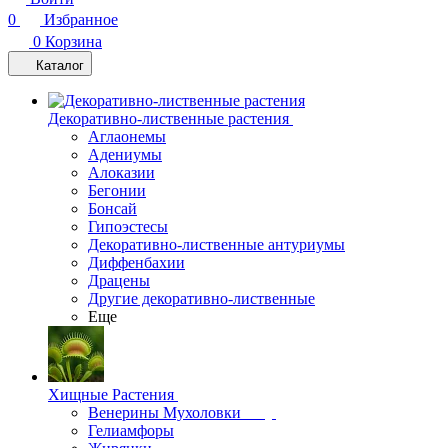
0
Избранное
0
Корзина
Каталог
Декоративно-лиственные растения
Аглаонемы
Адениумы
Алоказии
Бегонии
Бонсай
Гипоэстесы
Декоративно-лиственные антуриумы
Диффенбахии
Драцены
Другие декоративно-лиственные
Еще
Хищные Растения
Венерины Мухоловки
Гелиамфоры