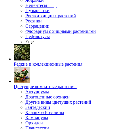
Жирянки
Непентесы
Пузырчатки
Ростки хищных растений
Росянки
Саррацении
Флорариум с хищными растениями
Цефалотусы
Еще
Редкие и коллекционные растения
Цветущие комнатные растения
Антуриумы
Драгоценные орхидеи
Другие виды цветущих растений
Зантедескии
Каланхоэ Розалины
Кампанулы
Орхидеи
Пуансеттии