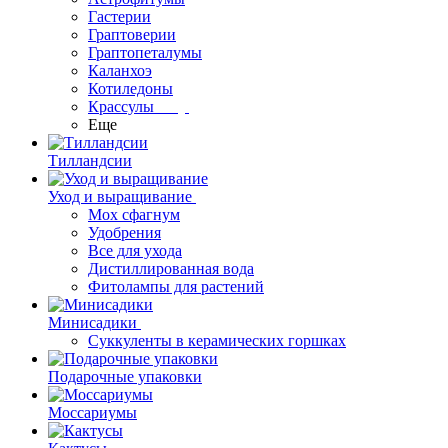
Гастерии
Граптоверии
Граптопеталумы
Каланхоэ
Котиледоны
Крассулы
Еще
Тилландсии
Уход и выращивание
Мох сфагнум
Удобрения
Все для ухода
Дистиллированная вода
Фитолампы для растений
Минисадики
Суккуленты в керамических горшках
Подарочные упаковки
Моссариумы