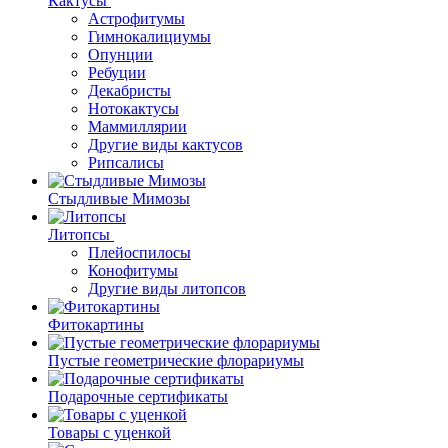
Кактусы
Астрофитумы
Гимнокалициумы
Опунции
Ребуции
Декабристы
Нотокактусы
Маммиллярии
Другие виды кактусов
Рипсалисы
Стыдливые Мимозы
Литопсы
Плейоспилосы
Конофитумы
Другие виды литопсов
Фитокартины
Пустые геометрические флорариумы
Подарочные сертификаты
Товары с уценкой