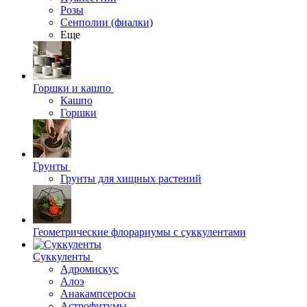
Розы
Сенполии (фиалки)
Еще
Горшки и кашпо
Кашпо
Горшки
Грунты
Грунты для хищных растений
Геометрические флорариумы с суккулентами
Суккуленты
Адромискус
Алоэ
Анакампсеросы
Астрофитумы